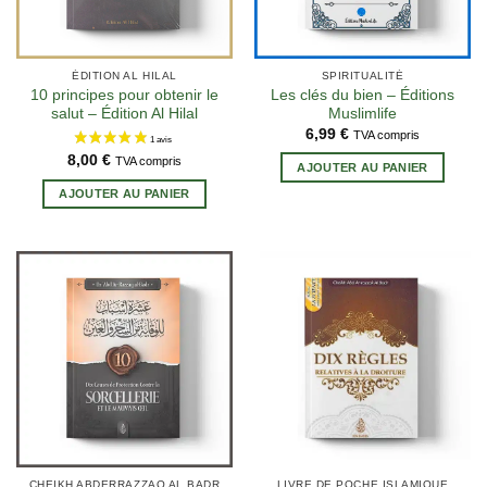
ÉDITION AL HILAL
SPIRITUALITÉ
10 principes pour obtenir le
Les clés du bien – Éditions
salut – Édition Al Hilal
Muslimlife
6,99
€
TVA compris
8,00
€
TVA compris
AJOUTER AU PANIER
AJOUTER AU PANIER
2 avis
CHEIKH ABDERRAZZAQ AL BADR
LIVRE DE POCHE ISLAMIQUE