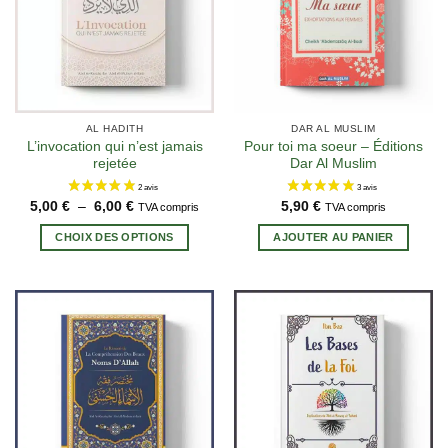
AL HADITH
DAR AL MUSLIM
9 avis
L’invocation qui n’est jamais
Pour toi ma soeur – Éditions
rejetée
Dar Al Muslim
Plage
5,00
€
–
6,00
€
5,90
€
TVA compris
TVA compris
de
Ce
prix :
CHOIX DES OPTIONS
AJOUTER AU PANIER
produit
5,00 €
à
a
6,00 €
plusieurs
variations.
Les
options
peuvent
être
choisies
sur