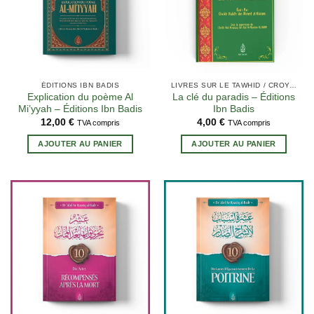
ÉDITIONS IBN BADIS
LIVRES SUR LE TAWHID / CROYANCE (AQIDA)
Explication du poème Al
La clé du paradis – Éditions
Mi’yyah – Éditions Ibn Badis
Ibn Badis
12,00
€
4,00
€
TVA compris
TVA compris
AJOUTER AU PANIER
AJOUTER AU PANIER