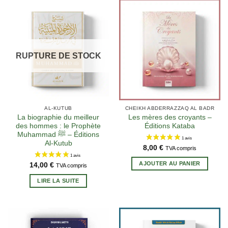
RUPTURE DE STOCK
AL-KUTUB
CHEIKH ABDERRAZZAQ AL BADR
La biographie du meilleur
Les mères des croyants –
des hommes : le Prophète
Éditions Kataba
‎Muhammad ﷺ – Éditions
Al-Kutub
8,00
€
TVA compris
AJOUTER AU PANIER
14,00
€
TVA compris
LIRE LA SUITE