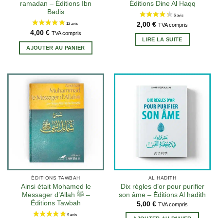
23 avis
ramadan – Éditions Ibn
Éditions Dine Al Haqq
Badis
2,00
€
TVA compris
4,00
€
TVA compris
LIRE LA SUITE
AJOUTER AU PANIER
ÉDITIONS TAWBAH
AL HADITH
Ainsi était Mohamed le
Dix règles d’or pour purifier
Messager d’Allah ﷺ –
son âme – Éditions Al hadith
Éditions Tawbah
5,00
€
TVA compris