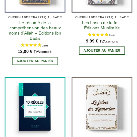
la
page
du
CHEIKH ABDERRAZZAQ AL BADR
CHEIKH ABDERRAZZAQ AL BADR
produit
Le résumé de la
Les bases de la foi –
compréhension des beaux
Éditions Muslimlife
noms d’Allah – Éditions Ibn
Badis
9,99
€
TVA compris
AJOUTER AU PANIER
12,00
€
TVA compris
AJOUTER AU PANIER
4 avis