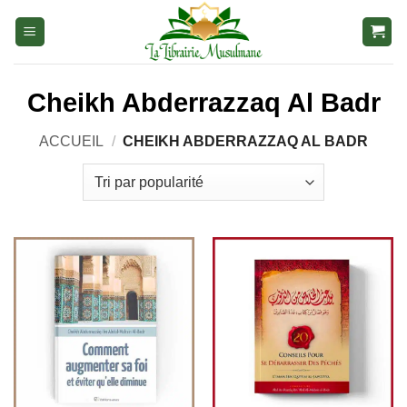
Aller
au
contenu
Cheikh Abderrazzaq Al Badr
ACCUEIL
/
CHEIKH ABDERRAZZAQ AL BADR