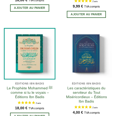
16,00
€
TVA compris
9,99
€
TVA compris
AJOUTER AU PANIER
AJOUTER AU PANIER
3 avis
ÉDITIONS IBN BADIS
ÉDITIONS IBN BADIS
Le Prophète Mohammed ﷺ
Les caractéristiques du
comme si tu le voyais –
serviteur du Tout
Éditions Ibn Badis
Miséricordieux – Éditions
Ibn Badis
18,00
€
TVA compris
4,00
€
TVA compris
AJOUTER AU PANIER