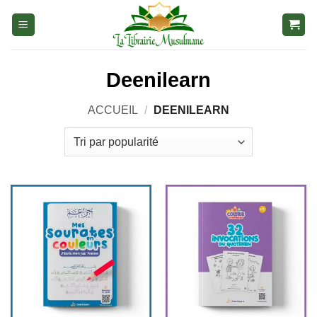
Aller
au
contenu
Deenilearn
ACCUEIL
/
DEENILEARN