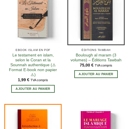
3 avis
EBOOK ISLAM EN PDF
ÉDITIONS TAWBAH
Le testament en islam,
Boulough al maram (3
selon le Coran et la
volumes) – Éditions Tawbah
Sounnah authentique (⚠️
75,00
€
TVA compris
Format E-book non papier
AJOUTER AU PANIER
⚠️)
1,99
€
TVA compris
AJOUTER AU PANIER