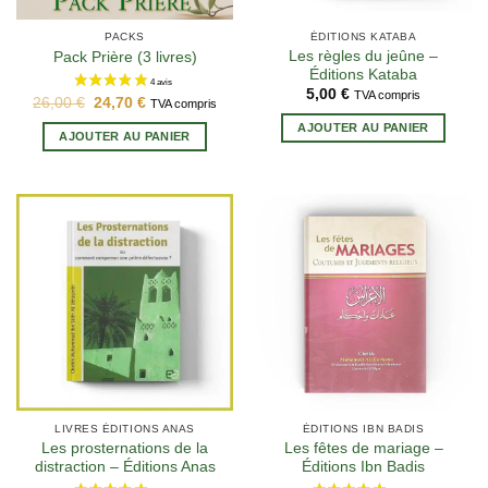
PACKS
ÉDITIONS KATABA
Les règles du jeûne –
Pack Prière (3 livres)
Éditions Kataba
5,00
€
TVA compris
Le
Le
26,00
€
24,70
€
TVA compris
prix
prix
AJOUTER AU PANIER
initial
actuel
AJOUTER AU PANIER
était :
est :
26,00 €.
24,70 €.
LIVRES ÉDITIONS ANAS
ÉDITIONS IBN BADIS
Les prosternations de la
Les fêtes de mariage –
distraction – Éditions Anas
Éditions Ibn Badis