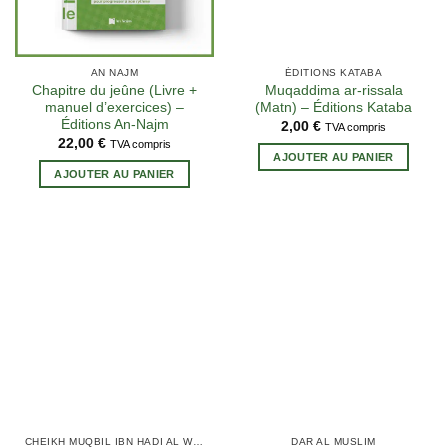
AN NAJM
ÉDITIONS KATABA
Chapitre du jeûne (Livre +
Muqaddima ar-rissala
manuel d’exercices) –
(Matn) – Éditions Kataba
Éditions An-Najm
2,00
€
TVA compris
22,00
€
TVA compris
AJOUTER AU PANIER
AJOUTER AU PANIER
2 avis
CHEIKH MUQBIL IBN HADI AL WADI'I
DAR AL MUSLIM