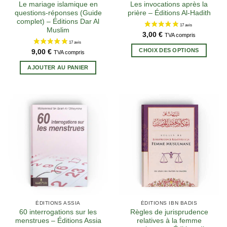
Le mariage islamique en
Les invocations après la
questions-réponses (Guide
prière – Éditions Al-Hadith
complet) – Éditions Dar Al
Muslim
3,00
€
TVA compris
Ce
CHOIX DES OPTIONS
9,00
€
TVA compris
produi
a
AJOUTER AU PANIER
plusie
variat
Les
option
peuve
être
choisi
25 avis
sur
la
page
du
produi
ÉDITIONS ASSIA
ÉDITIONS IBN BADIS
60 interrogations sur les
Règles de jurisprudence
menstrues – Éditions Assia
relatives à la femme