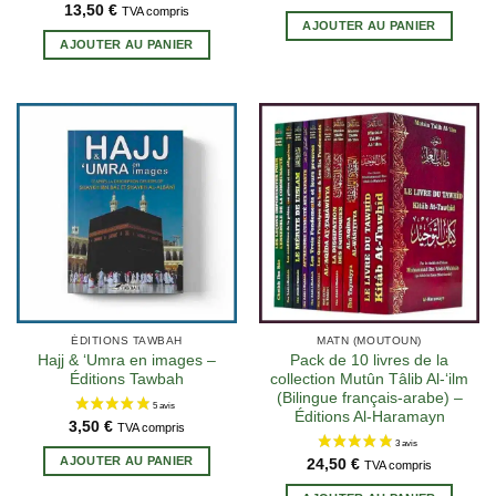
13,50
€
TVA compris
AJOUTER AU PANIER
AJOUTER AU PANIER
17 avis
ÉDITIONS TAWBAH
MATN (MOUTOUN)
Hajj & ‘Umra en images –
Pack de 10 livres de la
Éditions Tawbah
collection Mutûn Tâlib Al-‘ilm
(Bilingue français-arabe) –
Éditions Al-Haramayn
3,50
€
TVA compris
AJOUTER AU PANIER
24,50
€
TVA compris