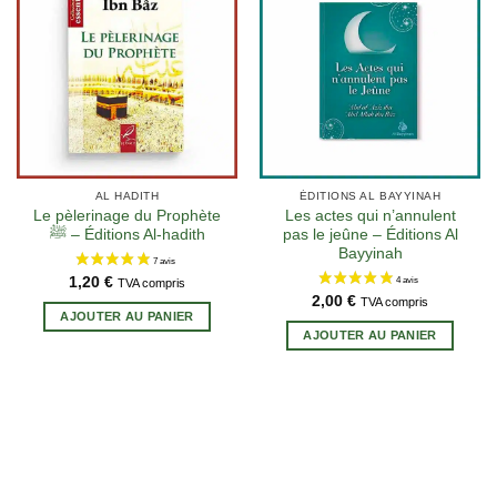
13 avis
AL HADITH
ÉDITIONS AL BAYYINAH
Le pèlerinage du Prophète
Les actes qui n’annulent
ﷺ – Éditions Al-hadith
pas le jeûne – Éditions Al
Bayyinah
1,20
€
TVA compris
2,00
€
TVA compris
AJOUTER AU PANIER
AJOUTER AU PANIER