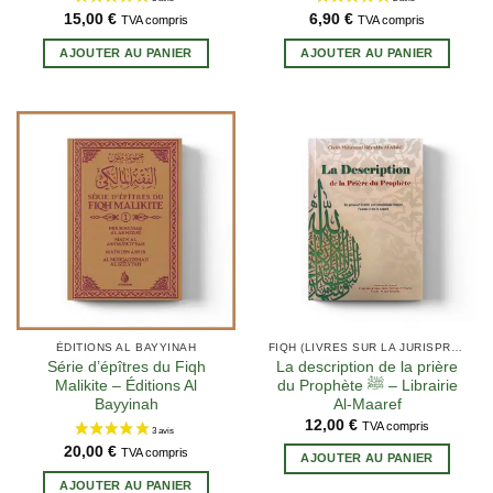
15,00
€
6,90
€
TVA compris
TVA compris
AJOUTER AU PANIER
AJOUTER AU PANIER
6 avis
ÉDITIONS AL BAYYINAH
FIQH (LIVRES SUR LA JURISPRUDENCE EN ISLAM)
Série d’épîtres du Fiqh
La description de la prière
Malikite – Éditions Al
du Prophète ﷺ – Librairie
Bayyinah
Al-Maaref
12,00
€
TVA compris
20,00
€
TVA compris
AJOUTER AU PANIER
AJOUTER AU PANIER