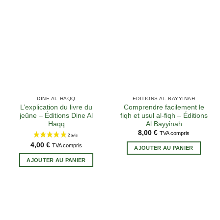
4 avis
DINE AL HAQQ
ÉDITIONS AL BAYYINAH
L’explication du livre du
Comprendre facilement le
jeûne – Éditions Dine Al
fiqh et usul al-fiqh – Éditions
Haqq
Al Bayyinah
8,00
€
TVA compris
4,00
€
TVA compris
AJOUTER AU PANIER
AJOUTER AU PANIER