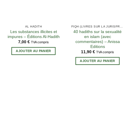
AL HADITH
FIQH (LIVRES SUR LA JURISPRUDENCE EN ISLAM)
Les substances illicites et
40 hadiths sur la sexualité
impures – Éditions Al-Hadith
en islam (avec
commentaires) – Anissa
7,00
€
TVA compris
Editions
AJOUTER AU PANIER
11,90
€
TVA compris
AJOUTER AU PANIER
8 avis