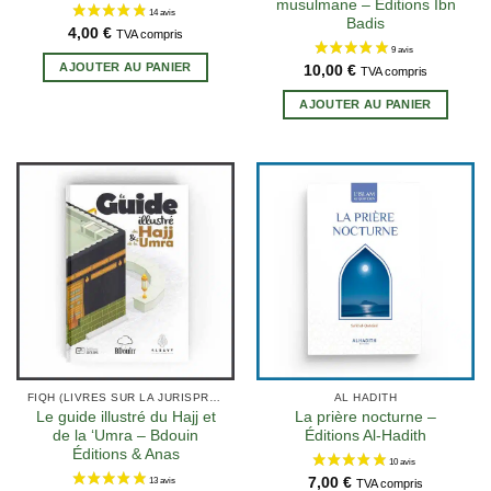
musulmane – Éditions Ibn
Badis
4,00
€
TVA compris
AJOUTER AU PANIER
10,00
€
TVA compris
AJOUTER AU PANIER
FIQH (LIVRES SUR LA JURISPRUDENCE EN ISLAM)
AL HADITH
Le guide illustré du Hajj et
La prière nocturne –
de la ‘Umra – Bdouin
Éditions Al-Hadith
Éditions & Anas
7,00
€
TVA compris