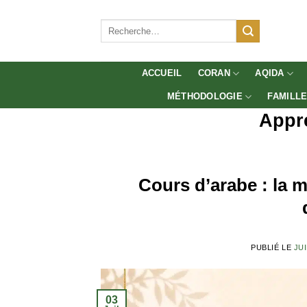
Aller
au
Recherche
pour :
contenu
ACCUEIL
CORAN
AQIDA
MÉTHODOLOGIE
FAMILL
Appre
Cours d’arabe : la
PUBLIÉ LE
JUI
03