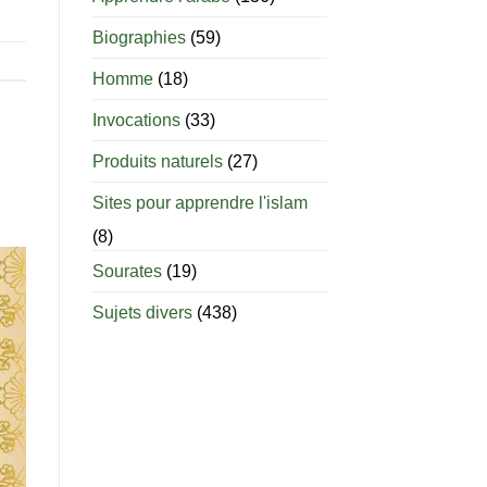
jusqu’à
Biographies
(59)
quel
âge
est-
Homme
(18)
il
permis
Invocations
(33)
d’allaiter
?
Produits naturels
(27)
Sites pour apprendre l'islam
(8)
Sourates
(19)
Sujets divers
(438)