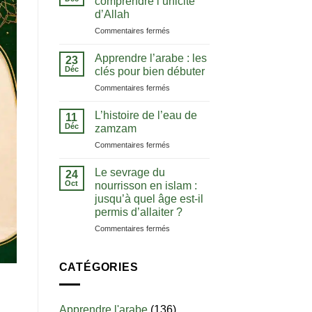
comprendre l’unicité
la
d’Allah
méthode
sur
Commentaires fermés
pour
La
comprendre
notion
le
Apprendre l’arabe : les
23
de
Coran
Déc
clés pour bien débuter
tawhid
dans
sur
Commentaires fermés
:
sa
Apprendre
comprendre
langue
l’arabe
l’unicité
L’histoire de l’eau de
11
:
d’Allah
Déc
zamzam
les
sur
Commentaires fermés
clés
L’histoire
pour
de
bien
Le sevrage du
24
l’eau
débuter
Oct
nourrisson en islam :
de
jusqu’à quel âge est-il
zamzam
permis d’allaiter ?
sur
Commentaires fermés
Le
sevrage
du
CATÉGORIES
nourrisson
en
islam
Apprendre l'arabe
(136)
: