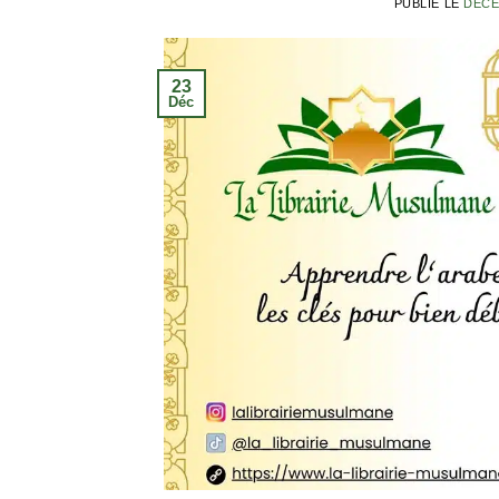
PUBLIÉ LE
DÉCE
23
Déc