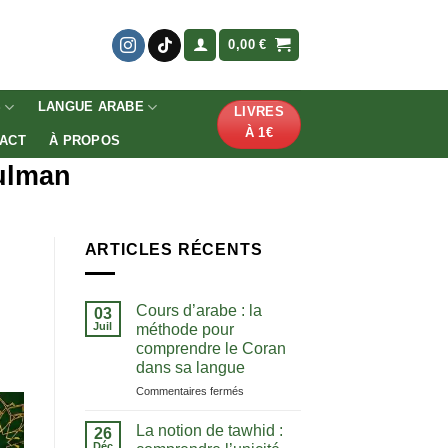
0,00
€
S
LANGUE ARABE
LIVRES
À 1€
ACT
À PROPOS
sulman
ARTICLES RÉCENTS
Cours d’arabe : la
03
Juil
méthode pour
comprendre le Coran
dans sa langue
sur
Commentaires fermés
Cours
d’arabe
La notion de tawhid :
26
:
Déc