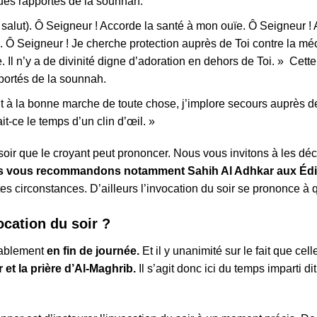
iques rapportés de la sounnah.
salut). Ô Seigneur ! Accorde la santé à mon ouïe. Ô Seigneur ! A
i. Ô Seigneur ! Je cherche protection auprès de Toi contre la m
 Il n’y a de divinité digne d’adoration en dehors de Toi. » Cette
portés de la sounnah.
ent à la bonne marche de toute chose, j’implore secours auprès d
t-ce le temps d’un clin d’œil. »
oir que le croyant peut prononcer. Nous vous invitons à les déco
 vous recommandons notamment Sahih Al Adhkar aux Édi
tes circonstances. D’ailleurs l’invocation du soir se prononce à
ocation du soir ?
tablement
en fin de journée.
Et il y unanimité sur le fait que cel
 et la prière d’Al-Maghrib.
Il s’agit donc ici du temps imparti d