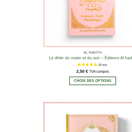
AL HADITH
Le dhikr du matin et du soir – Éditions Al had
2,50
€
TVA compris
Ce
CHOIX DES OPTIONS
produit
a
plusieur
variation
Les
options
peuvent
être