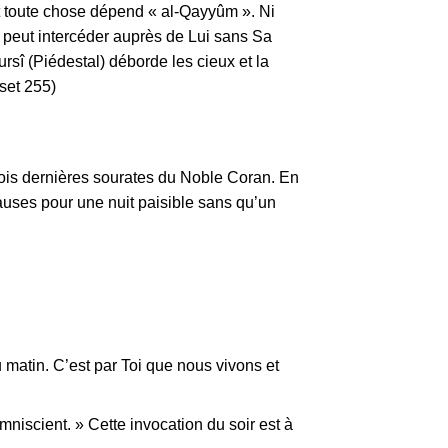
dont toute chose dépend « al-Qayyûm ». Ni
i peut intercéder auprès de Lui sans Sa
ursî (Piédestal) déborde les cieux et la
rset 255)
1 avis
 causes pour une nuit paisible sans qu’un
 matin. C’est par Toi que nous vivons et
mniscient. » Cette invocation du soir est à