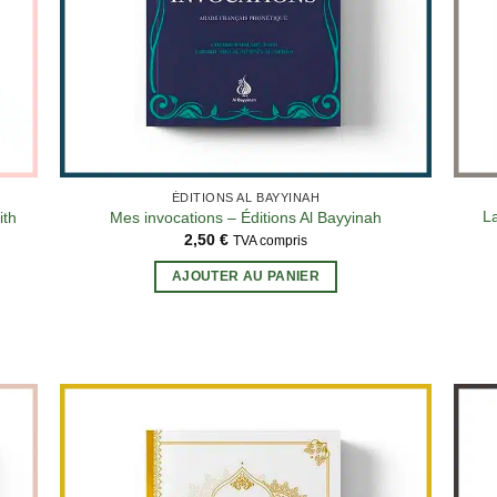
ÉDITIONS AL BAYYINAH
La
ith
Mes invocations – Éditions Al Bayyinah
2,50
€
TVA compris
AJOUTER AU PANIER
s
s.