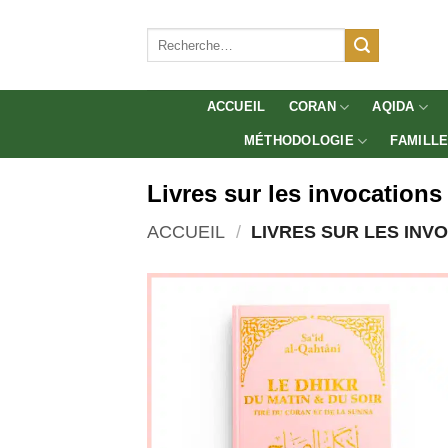
Aller
au
Recherche
pour :
contenu
ACCUEIL
CORAN
AQIDA
MÉTHODOLOGIE
FAMILL
Livres sur les invocations
ACCUEIL
/
LIVRES SUR LES INV