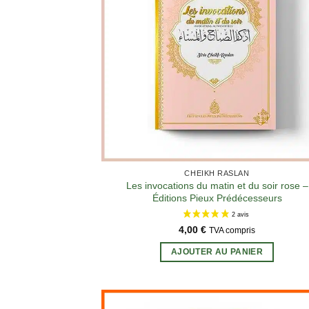
choisies
sur
la
page
du
produit
CHEIKH RASLAN
Les invocations du matin et du soir rose –
Éditions Pieux Prédécesseurs
4,00
€
TVA compris
AJOUTER AU PANIER