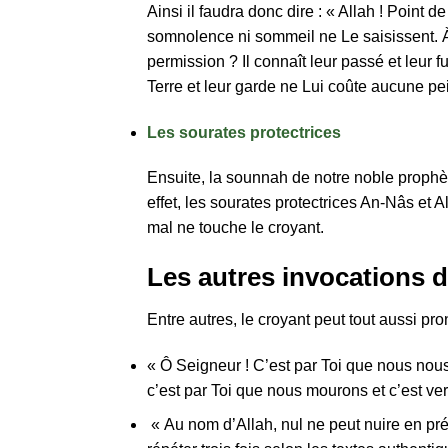
Ainsi il faudra donc dire : « Allah ! Point 
somnolence ni sommeil ne Le saisissent. À L
permission ? Il connaît leur passé et leur f
Terre et leur garde ne Lui coûte aucune pei
Les sourates protectrices
Ensuite, la sounnah de notre noble prophète ﷺ nous enjoint à prononcer lors de l’invocation du soir, les trois dernières sourates du Noble C
effet, les sourates protectrices An-Nâs et A
mal ne touche le croyant.
Les autres invocations 
Entre autres, le croyant peut tout aussi pro
« Ô Seigneur ! C’est par Toi que nous nous
c’est par Toi que nous mourons et c’est ver
« Au nom d’Allah, nul ne peut nuire en prés