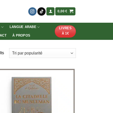
0,00
€
S
LANGUE ARABE
LIVRES
À 1€
ACT
À PROPOS
lts