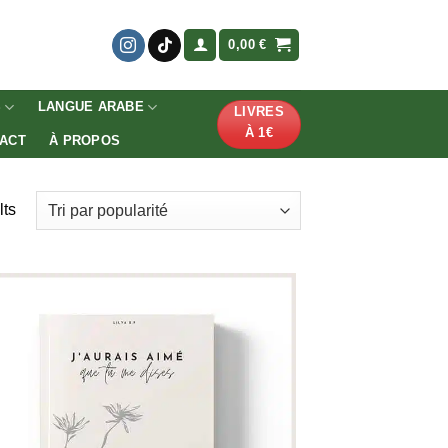
0,00
€
S
LANGUE ARABE
LIVRES
À 1€
ACT
À PROPOS
lts