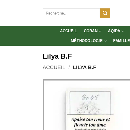
Aller
au
Recherche
pour :
contenu
ACCUEIL
CORAN
AQIDA
MÉTHODOLOGIE
FAMILL
Lilya B.F
ACCUEIL
/
LILYA B.F