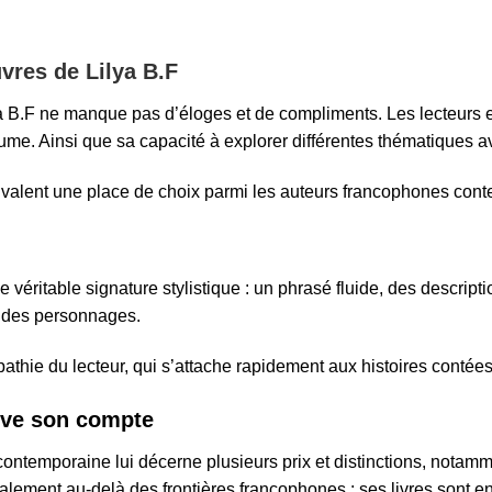
vres de Lilya B.F
a B.F ne manque pas d’éloges et de compliments. Les lecteurs et
plume. Ainsi que sa capacité à explorer différentes thématiques 
lui valent une place de choix parmi les auteurs francophones con
véritable signature stylistique : un phrasé fluide, des descript
e des personnages.
hie du lecteur, qui s’attache rapidement aux histoires contées
ouve son compte
 contemporaine lui décerne plusieurs prix et distinctions, notam
ement au-delà des frontières francophones : ses livres sont en