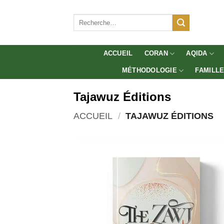
Aller
au
Recherche
pour :
contenu
ACCUEIL
CORAN
AQIDA
MÉTHODOLOGIE
FAMILL
Tajawuz Éditions
ACCUEIL
/
TAJAWUZ ÉDITIONS