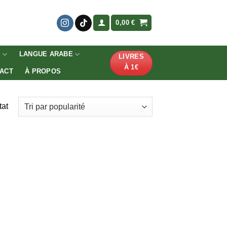
0,00
€
S
LANGUE ARABE
LIVRES
À 1€
ACT
À PROPOS
tat