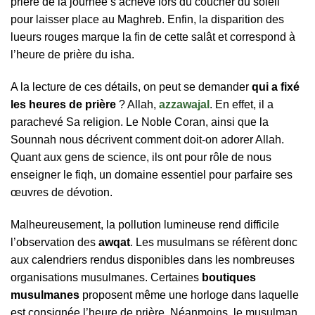
prière de la journée s’achève lors du coucher du soleil
pour laisser place au Maghreb. Enfin, la disparition des
lueurs rouges marque la fin de cette salât et correspond à
l’heure de prière du isha.
A la lecture de ces détails, on peut se demander
qui a fixé
les heures de prière
? Allah,
azzawajal
. En effet, il a
parachevé Sa religion. Le Noble Coran, ainsi que la
Sounnah nous décrivent comment doit-on adorer Allah.
Quant aux gens de science, ils ont pour rôle de nous
enseigner le fiqh, un domaine essentiel pour parfaire ses
œuvres de dévotion.
Malheureusement, la pollution lumineuse rend difficile
l’observation des
awqat
. Les musulmans se réfèrent donc
aux calendriers rendus disponibles dans les nombreuses
organisations musulmanes. Certaines
boutiques
musulmanes
proposent même une horloge dans laquelle
est consignée l’heure de prière. Néanmoins, le musulman