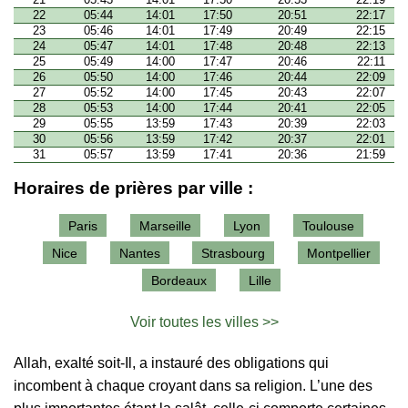
22
05:44
14:01
17:50
20:51
22:17
23
05:46
14:01
17:49
20:49
22:15
24
05:47
14:01
17:48
20:48
22:13
25
05:49
14:00
17:47
20:46
22:11
26
05:50
14:00
17:46
20:44
22:09
27
05:52
14:00
17:45
20:43
22:07
28
05:53
14:00
17:44
20:41
22:05
29
05:55
13:59
17:43
20:39
22:03
30
05:56
13:59
17:42
20:37
22:01
31
05:57
13:59
17:41
20:36
21:59
Horaires de prières par ville :
Paris
Marseille
Lyon
Toulouse
Nice
Nantes
Strasbourg
Montpellier
Bordeaux
Lille
Voir toutes les villes >>
Allah, exalté soit-Il, a instauré des obligations qui
incombent à chaque croyant dans sa religion. L’une des