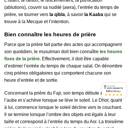
L’islam, la raison, le discernement, la purification
(ablutions), couvrir sa nudité (awra), l’entrée du temps de
prière, se tourner vers
la qibla
, à savoir
la Kaaba
qui se
trouve à la Mecque et l’intention.
Bien connaître les heures de prière
Parce que la prière fait partie des actes qui accompagnent
son quotidien, le musulman doit bien connaître
les heures
fixes de la prière
. Effectivement, il doit être capable
d’estimer l’entrée du temps de chaque salat. On dénombre
cinq prières obligatoires qui comportent chacune son
heure d’entrée et de sortie.
9.9
/10 (1845 avis)
Concernant la prière du Fajr, son temps débute au lever de
★★★★★
l’aube et s’achève lorsque se lève le soleil. Le Dhor, quant
à lui, commence lorsque le soleil décline vers le couchant.
Il se termine lorsque l’ombre des objets est égale à leur
taille et correspond à l’entrée du temps du Asr. La troisième