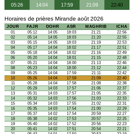
05:26
14:04
17:59
21:09
22:40
Horaires de prières Mirande août 2026
JOUR
FAJR
DOHR
ASR
MAGHRIB
ICHA
01
05:12
14:05
18:03
21:21
22:56
02
05:14
14:05
18:03
21:20
22:55
03
05:15
14:05
18:03
21:19
22:53
04
05:17
14:04
18:02
21:17
22:51
05
05:18
14:04
18:02
21:16
22:49
06
05:20
14:04
18:01
21:15
22:48
07
05:21
14:04
18:00
21:13
22:46
08
05:23
14:04
18:00
21:12
22:44
09
05:25
14:04
17:59
21:11
22:42
10
05:26
14:04
17:59
21:09
22:40
11
05:28
14:04
17:58
21:08
22:38
12
05:29
14:03
17:57
21:06
22:37
13
05:31
14:03
17:57
21:05
22:35
14
05:32
14:03
17:56
21:03
22:33
15
05:34
14:03
17:55
21:02
22:31
16
05:35
14:03
17:54
21:00
22:29
17
05:37
14:02
17:54
20:59
22:27
18
05:38
14:02
17:53
20:57
22:25
19
05:40
14:02
17:52
20:56
22:23
20
05:41
14:02
17:51
20:54
22:21
21
05:43
14:01
17:50
20:53
22:19