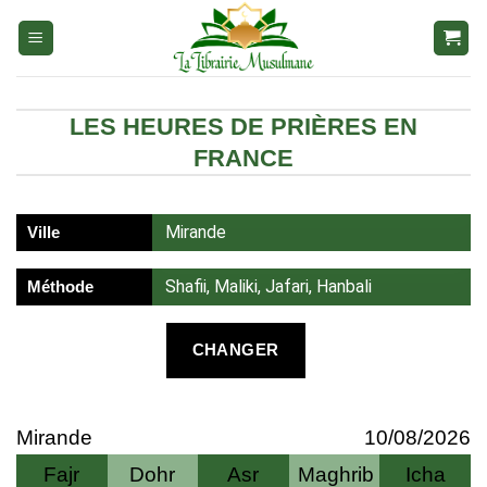
Aller
au
contenu
LES HEURES DE PRIÈRES EN
FRANCE
Mirande
Ville
Shafii, Maliki, Jafari, Hanbali
Méthode
CHANGER
Mirande
10/08/2026
Fajr
Dohr
Asr
Maghrib
Icha