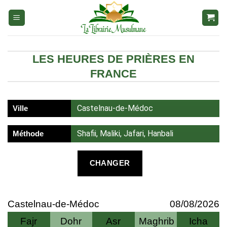
Aller
au
contenu
LES HEURES DE PRIÈRES EN
FRANCE
Castelnau-de-Médoc
Ville
Shafii, Maliki, Jafari, Hanbali
Méthode
CHANGER
Castelnau-de-Médoc
08/08/2026
Fajr
Dohr
Asr
Maghrib
Icha