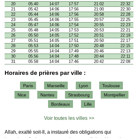
20
05:40
14:07
17:57
21:02
22:32
21
05:42
14:06
17:56
21:00
22:30
22
05:44
14:06
17:56
20:58
22:28
23
05:45
14:06
17:55
20:57
22:25
24
05:47
14:06
17:54
20:55
22:23
25
05:48
14:05
17:53
20:53
22:21
26
05:50
14:05
17:52
20:51
22:19
27
05:51
14:05
17:51
20:50
22:17
28
05:53
14:04
17:50
20:48
22:15
29
05:55
14:04
17:49
20:46
22:13
30
05:56
14:04
17:48
20:44
22:11
31
05:58
14:04
17:46
20:42
22:08
Horaires de prières par ville :
Paris
Marseille
Lyon
Toulouse
Nice
Nantes
Strasbourg
Montpellier
Bordeaux
Lille
Voir toutes les villes >>
Allah, exalté soit-Il, a instauré des obligations qui