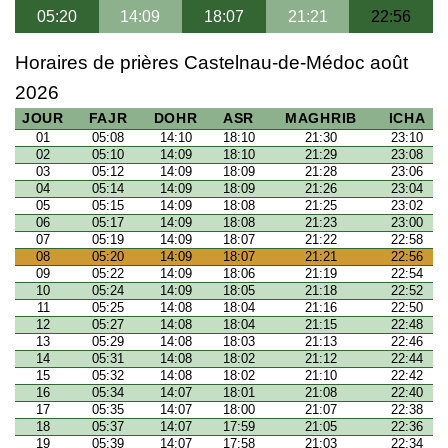
05:20
14:09
18:07
21:21
22:56
Horaires de prières Castelnau-de-Médoc août
2026
JOUR
FAJR
DOHR
ASR
MAGHRIB
ICHA
01
05:08
14:10
18:10
21:30
23:10
02
05:10
14:09
18:10
21:29
23:08
03
05:12
14:09
18:09
21:28
23:06
04
05:14
14:09
18:09
21:26
23:04
05
05:15
14:09
18:08
21:25
23:02
06
05:17
14:09
18:08
21:23
23:00
07
05:19
14:09
18:07
21:22
22:58
08
05:20
14:09
18:07
21:21
22:56
09
05:22
14:09
18:06
21:19
22:54
10
05:24
14:09
18:05
21:18
22:52
11
05:25
14:08
18:04
21:16
22:50
12
05:27
14:08
18:04
21:15
22:48
13
05:29
14:08
18:03
21:13
22:46
14
05:31
14:08
18:02
21:12
22:44
15
05:32
14:08
18:02
21:10
22:42
16
05:34
14:07
18:01
21:08
22:40
17
05:35
14:07
18:00
21:07
22:38
18
05:37
14:07
17:59
21:05
22:36
19
05:39
14:07
17:58
21:03
22:34