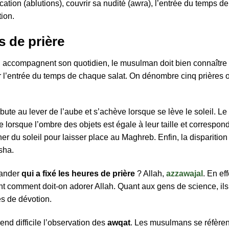
fication (ablutions), couvrir sa nudité (awra), l’entrée du temps d
tion.
s de prière
qui accompagnent son quotidien, le musulman doit bien connaître
mer l’entrée du temps de chaque salat. On dénombre cinq prières
bute au lever de l’aube et s’achève lorsque se lève le soleil. L
ne lorsque l’ombre des objets est égale à leur taille et correspon
er du soleil pour laisser place au Maghreb. Enfin, la disparition
sha.
mander
qui a fixé les heures de prière
? Allah,
azzawajal
. En ef
 comment doit-on adorer Allah. Quant aux gens de science, ils 
s de dévotion.
nd difficile l’observation des
awqat
. Les musulmans se réfèren