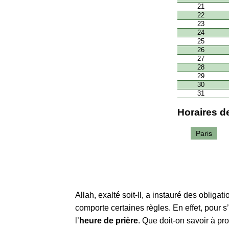
21
22
23
24
25
26
27
28
29
30
31
Horaires de
Paris
Allah, exalté soit-Il, a instauré des obliga
comporte certaines règles. En effet, pour s
l’
heure de prière
. Que doit-on savoir à p