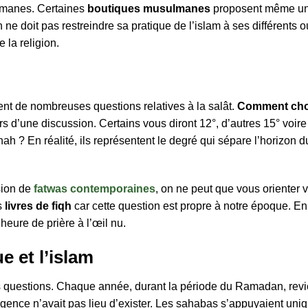
lmanes. Certaines
boutiques musulmanes
proposent même une
 doit pas restreindre sa pratique de l’islam à ses différents outi
 la religion.
t de nombreuses questions relatives à la salât.
Comment choi
s d’une discussion. Certains vous diront 12°, d’autres 15° voire
h ? En réalité, ils représentent le degré qui sépare l’horizon du
sion de
fatwas contemporaines
, on ne peut que vous orienter v
s
livres de fiqh
car cette question est propre à notre époque. En
’heure de prière à l’œil nu.
e et l’islam
 questions. Chaque année, durant la période du Ramadan, revien
nce n’avait pas lieu d’exister. Les sahabas s’appuyaient uniq