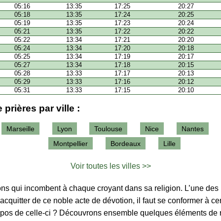
05:16
13:35
17:25
20:27
05:18
13:35
17:24
20:25
05:19
13:35
17:23
20:24
05:21
13:35
17:22
20:22
05:22
13:34
17:21
20:20
05:24
13:34
17:20
20:18
05:25
13:34
17:19
20:17
05:27
13:34
17:18
20:15
05:28
13:33
17:17
20:13
05:29
13:33
17:16
20:12
05:31
13:33
17:15
20:10
 prières par ville :
Marseille
Lyon
Toulouse
Nice
Nantes
Montpellier
Bordeaux
Lille
Voir toutes les villes >>
tions qui incombent à chaque croyant dans sa religion. L’une des p
’acquitter de ce noble acte de dévotion, il faut se conformer à ce
ropos de celle-ci ? Découvrons ensemble quelques éléments de