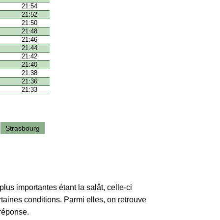
21:54
21:52
21:50
21:48
21:46
21:44
21:42
21:40
21:38
21:36
21:33
Strasbourg
lus importantes étant la salât, celle-ci
rtaines conditions. Parmi elles, on retrouve
 réponse.