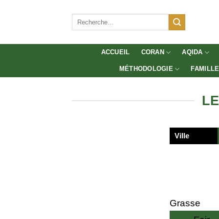
Aller
au
Recherche
pour :
contenu
ACCUEIL
CORAN
AQIDA
MÉTHODOLOGIE
FAMILL
LE
Ville
Grasse