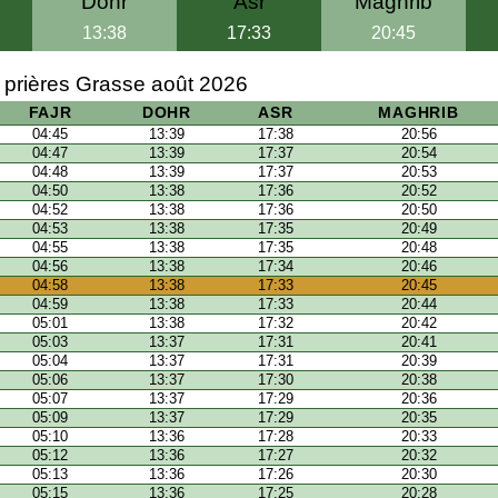
Dohr
Asr
Maghrib
13:38
17:33
20:45
 prières Grasse août 2026
FAJR
DOHR
ASR
MAGHRIB
04:45
13:39
17:38
20:56
04:47
13:39
17:37
20:54
04:48
13:39
17:37
20:53
04:50
13:38
17:36
20:52
04:52
13:38
17:36
20:50
04:53
13:38
17:35
20:49
04:55
13:38
17:35
20:48
04:56
13:38
17:34
20:46
04:58
13:38
17:33
20:45
04:59
13:38
17:33
20:44
05:01
13:38
17:32
20:42
05:03
13:37
17:31
20:41
05:04
13:37
17:31
20:39
05:06
13:37
17:30
20:38
05:07
13:37
17:29
20:36
05:09
13:37
17:29
20:35
05:10
13:36
17:28
20:33
05:12
13:36
17:27
20:32
05:13
13:36
17:26
20:30
05:15
13:36
17:25
20:28