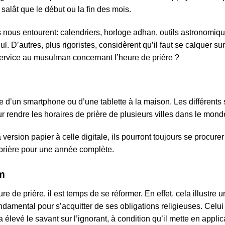
salât que le début ou la fin des mois.
 nous entourent: calendriers, horloge adhan, outils astronom
. D’autres, plus rigoristes, considèrent qu’il faut se calquer sur
service au musulman concernant l’heure de prière ?
 d’un smartphone ou d’une tablette à la maison. Les différents
rendre les horaires de prière de plusieurs villes dans le mond
a version papier à celle digitale, ils pourront toujours se procur
prière pour une année complète.
am
re de prière, il est temps de se réformer. En effet, cela illust
ndamental pour s’acquitter de ses obligations religieuses. Celui
 a élevé le savant sur l’ignorant, à condition qu’il mette en appli