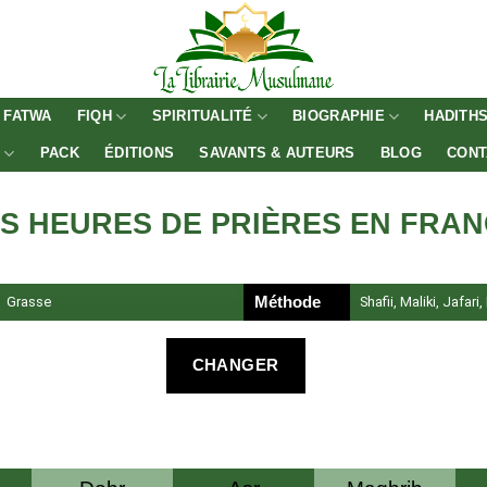
FATWA
FIQH
SPIRITUALITÉ
BIOGRAPHIE
HADITH
E
PACK
ÉDITIONS
SAVANTS & AUTEURS
BLOG
CONT
S HEURES DE PRIÈRES EN FRA
Grasse
Méthode
Shafii, Maliki, Jafari
CHANGER