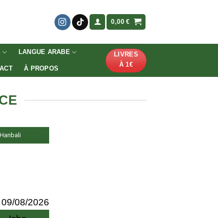
0,00
€
S
LANGUE ARABE
LIVRES
À 1€
ACT
À PROPOS
NCE
, Hanbali
09/08/2026