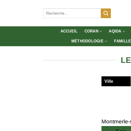
Aller
au
Recherche
pour :
contenu
ACCUEIL
CORAN
AQIDA
MÉTHODOLOGIE
FAMILL
LE
Ville
Montmerle-