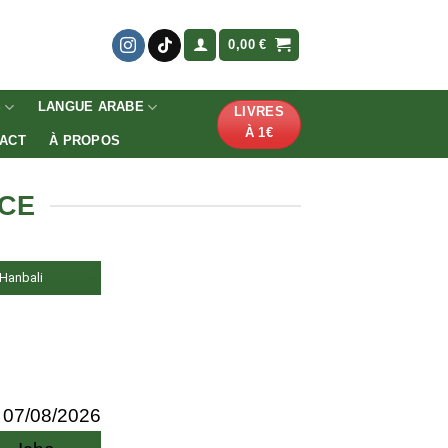
0,00
€
S
LANGUE ARABE
LIVRES
À 1€
ACT
À PROPOS
NCE
, Hanbali
07/08/2026