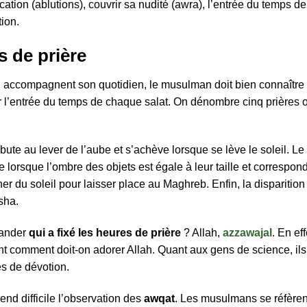
fication (ablutions), couvrir sa nudité (awra), l’entrée du temps d
tion.
s de prière
qui accompagnent son quotidien, le musulman doit bien connaître
mer l’entrée du temps de chaque salat. On dénombre cinq prières
bute au lever de l’aube et s’achève lorsque se lève le soleil. L
ne lorsque l’ombre des objets est égale à leur taille et correspon
er du soleil pour laisser place au Maghreb. Enfin, la disparition
sha.
mander
qui a fixé les heures de prière
? Allah,
azzawajal
. En ef
 comment doit-on adorer Allah. Quant aux gens de science, ils 
s de dévotion.
nd difficile l’observation des
awqat
. Les musulmans se réfèren