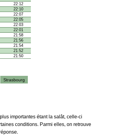
22:12
22:10
22:07
22:05
22:03
22:01
21:58
21:56
21:54
21:52
21:50
Strasbourg
lus importantes étant la salât, celle-ci
rtaines conditions. Parmi elles, on retrouve
 réponse.