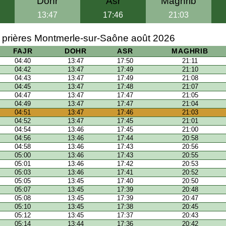
Dohr
Asr
Maghrib
13:47
17:46
21:03
 prières Montmerle-sur-Saône août 2026
FAJR
DOHR
ASR
MAGHRIB
04:40
13:47
17:50
21:11
04:42
13:47
17:49
21:10
04:43
13:47
17:49
21:08
04:45
13:47
17:48
21:07
04:47
13:47
17:47
21:05
04:49
13:47
17:47
21:04
04:51
13:47
17:46
21:03
04:52
13:47
17:45
21:01
04:54
13:46
17:45
21:00
04:56
13:46
17:44
20:58
04:58
13:46
17:43
20:56
05:00
13:46
17:43
20:55
05:01
13:46
17:42
20:53
05:03
13:46
17:41
20:52
05:05
13:45
17:40
20:50
05:07
13:45
17:39
20:48
05:08
13:45
17:39
20:47
05:10
13:45
17:38
20:45
05:12
13:45
17:37
20:43
05:14
13:44
17:36
20:42