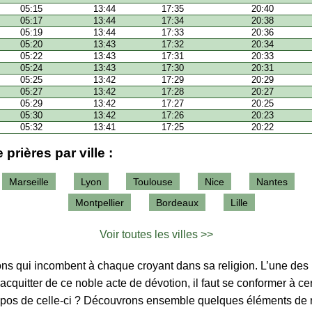
05:15
13:44
17:35
20:40
05:17
13:44
17:34
20:38
05:19
13:44
17:33
20:36
05:20
13:43
17:32
20:34
05:22
13:43
17:31
20:33
05:24
13:43
17:30
20:31
05:25
13:42
17:29
20:29
05:27
13:42
17:28
20:27
05:29
13:42
17:27
20:25
05:30
13:42
17:26
20:23
05:32
13:41
17:25
20:22
 prières par ville :
Marseille
Lyon
Toulouse
Nice
Nantes
Montpellier
Bordeaux
Lille
Voir toutes les villes >>
tions qui incombent à chaque croyant dans sa religion. L’une des p
’acquitter de ce noble acte de dévotion, il faut se conformer à ce
ropos de celle-ci ? Découvrons ensemble quelques éléments de