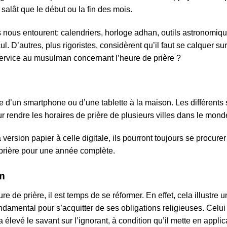
salât que le début ou la fin des mois.
 nous entourent: calendriers, horloge adhan, outils astronom
. D’autres, plus rigoristes, considèrent qu’il faut se calquer sur
service au musulman concernant l’heure de prière ?
 d’un smartphone ou d’une tablette à la maison. Les différents
rendre les horaires de prière de plusieurs villes dans le mond
a version papier à celle digitale, ils pourront toujours se procur
prière pour une année complète.
am
re de prière, il est temps de se réformer. En effet, cela illust
ndamental pour s’acquitter de ses obligations religieuses. Celui
 a élevé le savant sur l’ignorant, à condition qu’il mette en appli