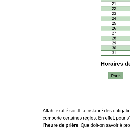
21
22
23
24
25
26
27
28
29
30
31
Horaires de
Paris
Allah, exalté soit-Il, a instauré des obliga
comporte certaines règles. En effet, pour s
l’
heure de prière
. Que doit-on savoir à p