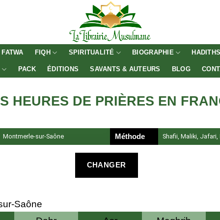
FATWA
FIQH
SPIRITUALITÉ
BIOGRAPHIE
HADITH
E
PACK
ÉDITIONS
SAVANTS & AUTEURS
BLOG
CONT
S HEURES DE PRIÈRES EN FRA
Montmerle-sur-Saône
Méthode
Shafii, Maliki, Jafari
CHANGER
sur-Saône