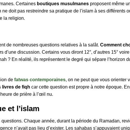
lmanes. Certaines
boutiques musulmanes
proposent même une
 doit pas restreindre sa pratique de l’islam à ses différents outi
 la religion.
t de nombreuses questions relatives à la salât.
Comment choi
s d’une discussion. Certains vous diront 12°, d’autres 15° voire
h ? En réalité, ils représentent le degré qui sépare l’horizon du
sion de
fatwas contemporaines
, on ne peut que vous orienter v
s
livres de fiqh
car cette question est propre à notre époque. En
’heure de prière à l’œil nu.
e et l’islam
 questions. Chaque année, durant la période du Ramadan, revien
nce n’avait pas lieu d’exister. Les sahabas s’appuyaient uniq