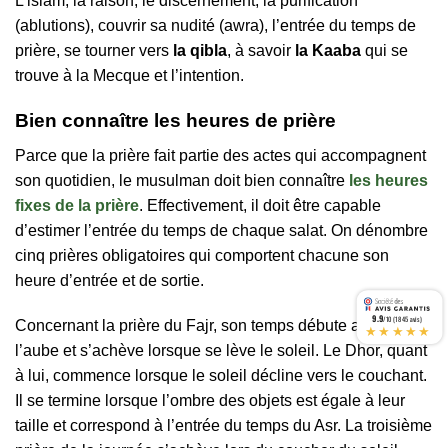
L’islam, la raison, le discernement, la purification
(ablutions), couvrir sa nudité (awra), l’entrée du temps de
prière, se tourner vers
la qibla
, à savoir
la Kaaba
qui se
trouve à la Mecque et l’intention.
Bien connaître les heures de prière
Parce que la prière fait partie des actes qui accompagnent
son quotidien, le musulman doit bien connaître
les heures
fixes de la prière
. Effectivement, il doit être capable
d’estimer l’entrée du temps de chaque salat. On dénombre
cinq prières obligatoires qui comportent chacune son
heure d’entrée et de sortie.
9.9
/10 (1845 avis)
Concernant la prière du Fajr, son temps débute au lever de
★★★★★
l’aube et s’achève lorsque se lève le soleil. Le Dhor, quant
à lui, commence lorsque le soleil décline vers le couchant.
Il se termine lorsque l’ombre des objets est égale à leur
taille et correspond à l’entrée du temps du Asr. La troisième