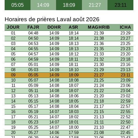
05:05
14:09
18:09
21:27
23:11
Horaires de prières Laval août 2026
JOUR
FAJR
DOHR
ASR
MAGHRIB
ICHA
01
04:48
14:09
18:14
21:39
23:29
02
04:50
14:09
18:14
21:38
23:27
03
04:53
14:09
18:13
21:36
23:25
04
04:55
14:09
18:13
21:35
23:23
05
04:57
14:09
18:12
21:33
23:20
06
04:59
14:09
18:11
21:32
23:18
07
05:01
14:09
18:11
21:30
23:16
08
05:03
14:09
18:10
21:29
23:13
09
05:05
14:09
18:09
21:27
23:11
10
05:07
14:08
18:08
21:25
23:09
11
05:09
14:08
18:07
21:24
23:06
12
05:11
14:08
18:07
21:22
23:04
13
05:13
14:08
18:06
21:20
23:02
14
05:15
14:08
18:05
21:18
22:59
15
05:17
14:08
18:04
21:17
22:57
16
05:19
14:07
18:03
21:15
22:55
17
05:21
14:07
18:02
21:13
22:52
18
05:23
14:07
18:01
21:11
22:50
19
05:25
14:07
18:00
21:10
22:47
20
05:27
14:06
17:59
21:08
22:45
21
05:29
14:06
17:58
21:06
22:43