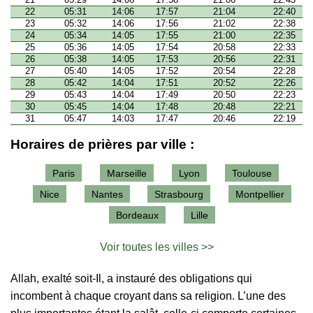
22
05:31
14:06
17:57
21:04
22:40
23
05:32
14:06
17:56
21:02
22:38
24
05:34
14:05
17:55
21:00
22:35
25
05:36
14:05
17:54
20:58
22:33
26
05:38
14:05
17:53
20:56
22:31
27
05:40
14:05
17:52
20:54
22:28
28
05:42
14:04
17:51
20:52
22:26
29
05:43
14:04
17:49
20:50
22:23
30
05:45
14:04
17:48
20:48
22:21
31
05:47
14:03
17:47
20:46
22:19
Horaires de prières par ville :
Paris
Marseille
Lyon
Toulouse
Nice
Nantes
Strasbourg
Montpellier
Bordeaux
Lille
Voir toutes les villes >>
Allah, exalté soit-Il, a instauré des obligations qui
incombent à chaque croyant dans sa religion. L’une des