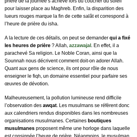
prière de la journée s’achève lors du coucher du soleil
pour laisser place au Maghreb. Enfin, la disparition des
lueurs rouges marque la fin de cette salât et correspond à
l’heure de prière du isha.
A la lecture de ces détails, on peut se demander
qui a fixé
les heures de prière
? Allah,
azzawajal
. En effet, il a
parachevé Sa religion. Le Noble Coran, ainsi que la
Sounnah nous décrivent comment doit-on adorer Allah.
Quant aux gens de science, ils ont pour rôle de nous
enseigner le fiqh, un domaine essentiel pour parfaire ses
œuvres de dévotion.
Malheureusement, la pollution lumineuse rend difficile
l’observation des
awqat
. Les musulmans se réfèrent donc
aux calendriers rendus disponibles dans les nombreuses
organisations musulmanes. Certaines
boutiques
musulmanes
proposent même une horloge dans laquelle
est consignée l’heure de prière. Néanmoins, le musulman