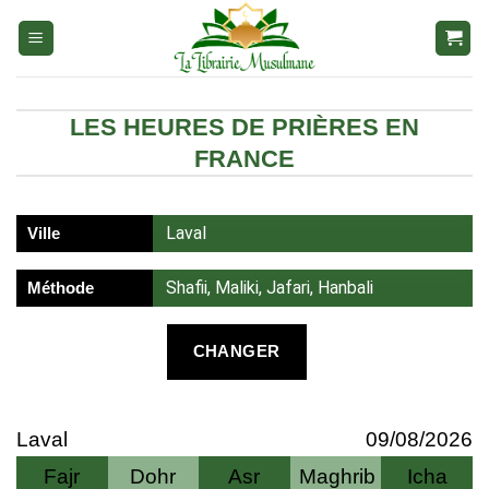
Aller
au
contenu
LES HEURES DE PRIÈRES EN
FRANCE
Laval
Ville
Shafii, Maliki, Jafari, Hanbali
Méthode
CHANGER
Laval
09/08/2026
Fajr
Dohr
Asr
Maghrib
Icha