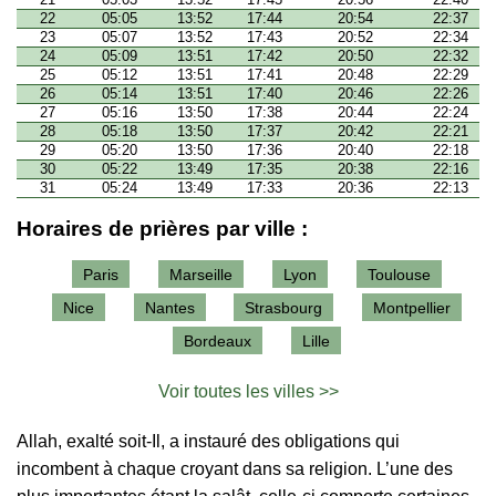
22
05:05
13:52
17:44
20:54
22:37
23
05:07
13:52
17:43
20:52
22:34
24
05:09
13:51
17:42
20:50
22:32
25
05:12
13:51
17:41
20:48
22:29
26
05:14
13:51
17:40
20:46
22:26
27
05:16
13:50
17:38
20:44
22:24
28
05:18
13:50
17:37
20:42
22:21
29
05:20
13:50
17:36
20:40
22:18
30
05:22
13:49
17:35
20:38
22:16
31
05:24
13:49
17:33
20:36
22:13
Horaires de prières par ville :
Paris
Marseille
Lyon
Toulouse
Nice
Nantes
Strasbourg
Montpellier
Bordeaux
Lille
Voir toutes les villes >>
Allah, exalté soit-Il, a instauré des obligations qui
incombent à chaque croyant dans sa religion. L’une des