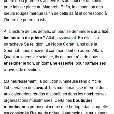
prière de la journée s’achève lors du coucher du soleil
pour laisser place au Maghreb. Enfin, la disparition des
lueurs rouges marque la fin de cette salât et correspond à
l’heure de prière du isha.
A la lecture de ces détails, on peut se demander
qui a fixé
les heures de prière
? Allah,
azzawajal
. En effet, il a
parachevé Sa religion. Le Noble Coran, ainsi que la
Sounnah nous décrivent comment doit-on adorer Allah.
Quant aux gens de science, ils ont pour rôle de nous
enseigner le fiqh, un domaine essentiel pour parfaire ses
œuvres de dévotion.
Malheureusement, la pollution lumineuse rend difficile
l’observation des
awqat
. Les musulmans se réfèrent donc
aux calendriers rendus disponibles dans les nombreuses
organisations musulmanes. Certaines
boutiques
musulmanes
proposent même une horloge dans laquelle
est consignée l’heure de prière. Néanmoins, le musulman