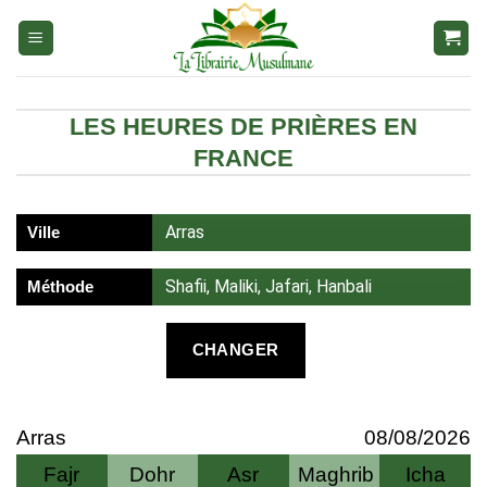
Aller
au
contenu
LES HEURES DE PRIÈRES EN
FRANCE
Arras
Ville
Shafii, Maliki, Jafari, Hanbali
Méthode
CHANGER
Arras
08/08/2026
Fajr
Dohr
Asr
Maghrib
Icha