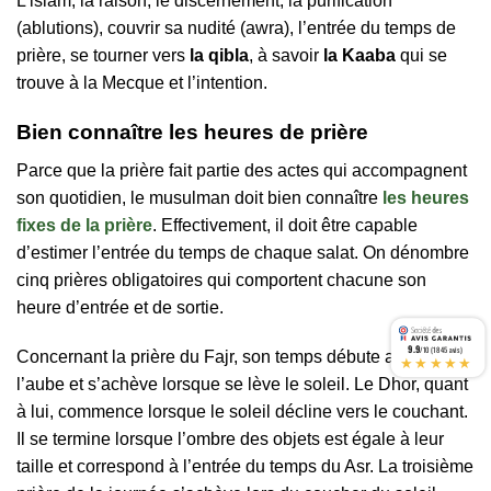
L’islam, la raison, le discernement, la purification
(ablutions), couvrir sa nudité (awra), l’entrée du temps de
prière, se tourner vers
la qibla
, à savoir
la Kaaba
qui se
trouve à la Mecque et l’intention.
Bien connaître les heures de prière
Parce que la prière fait partie des actes qui accompagnent
son quotidien, le musulman doit bien connaître
les heures
fixes de la prière
. Effectivement, il doit être capable
d’estimer l’entrée du temps de chaque salat. On dénombre
cinq prières obligatoires qui comportent chacune son
heure d’entrée et de sortie.
9.9
/10 (1845 avis)
Concernant la prière du Fajr, son temps débute au lever de
★★★★★
l’aube et s’achève lorsque se lève le soleil. Le Dhor, quant
à lui, commence lorsque le soleil décline vers le couchant.
Il se termine lorsque l’ombre des objets est égale à leur
taille et correspond à l’entrée du temps du Asr. La troisième