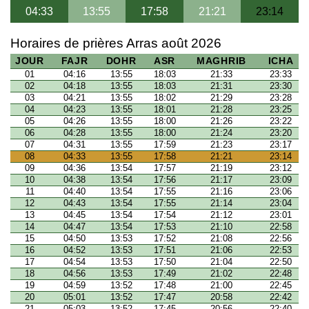
04:33
13:55
17:58
21:21
23:14
Horaires de prières Arras août 2026
JOUR
FAJR
DOHR
ASR
MAGHRIB
ICHA
01
04:16
13:55
18:03
21:33
23:33
02
04:18
13:55
18:03
21:31
23:30
03
04:21
13:55
18:02
21:29
23:28
04
04:23
13:55
18:01
21:28
23:25
05
04:26
13:55
18:00
21:26
23:22
06
04:28
13:55
18:00
21:24
23:20
07
04:31
13:55
17:59
21:23
23:17
08
04:33
13:55
17:58
21:21
23:14
09
04:36
13:54
17:57
21:19
23:12
10
04:38
13:54
17:56
21:17
23:09
11
04:40
13:54
17:55
21:16
23:06
12
04:43
13:54
17:55
21:14
23:04
13
04:45
13:54
17:54
21:12
23:01
14
04:47
13:54
17:53
21:10
22:58
15
04:50
13:53
17:52
21:08
22:56
16
04:52
13:53
17:51
21:06
22:53
17
04:54
13:53
17:50
21:04
22:50
18
04:56
13:53
17:49
21:02
22:48
19
04:59
13:52
17:48
21:00
22:45
20
05:01
13:52
17:47
20:58
22:42
21
05:03
13:52
17:45
20:56
22:40