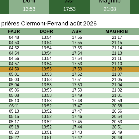
Dohr
Asr
Maghrib
13:53
17:53
21:08
 prières Clermont-Ferrand août 2026
FAJR
DOHR
ASR
MAGHRIB
04:48
13:54
17:56
21:17
04:50
13:54
17:55
21:15
04:52
13:54
17:55
21:14
04:54
13:54
17:54
21:13
04:56
13:54
17:54
21:11
04:57
13:54
17:53
21:10
04:59
13:53
17:53
21:08
05:01
13:53
17:52
21:07
05:03
13:53
17:51
21:05
05:04
13:53
17:50
21:04
05:06
13:53
17:50
21:02
05:08
13:53
17:49
21:01
05:10
13:53
17:48
20:59
05:11
13:52
17:47
20:58
05:13
13:52
17:47
20:56
05:15
13:52
17:46
20:54
05:17
13:52
17:45
20:53
05:18
13:52
17:44
20:51
05:20
13:51
17:43
20:49
05:22
13:51
17:42
20:48