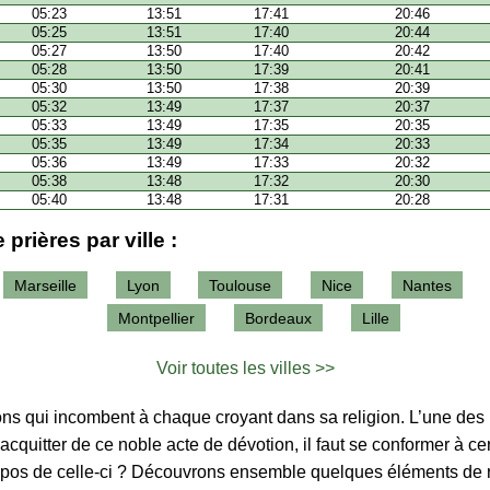
05:23
13:51
17:41
20:46
05:25
13:51
17:40
20:44
05:27
13:50
17:40
20:42
05:28
13:50
17:39
20:41
05:30
13:50
17:38
20:39
05:32
13:49
17:37
20:37
05:33
13:49
17:35
20:35
05:35
13:49
17:34
20:33
05:36
13:49
17:33
20:32
05:38
13:48
17:32
20:30
05:40
13:48
17:31
20:28
 prières par ville :
Marseille
Lyon
Toulouse
Nice
Nantes
Montpellier
Bordeaux
Lille
Voir toutes les villes >>
tions qui incombent à chaque croyant dans sa religion. L’une des p
’acquitter de ce noble acte de dévotion, il faut se conformer à ce
ropos de celle-ci ? Découvrons ensemble quelques éléments de