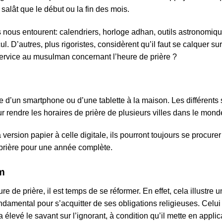
salât que le début ou la fin des mois.
 nous entourent: calendriers, horloge adhan, outils astronom
. D’autres, plus rigoristes, considèrent qu’il faut se calquer sur
service au musulman concernant l’heure de prière ?
 d’un smartphone ou d’une tablette à la maison. Les différents
rendre les horaires de prière de plusieurs villes dans le mond
a version papier à celle digitale, ils pourront toujours se procur
prière pour une année complète.
am
re de prière, il est temps de se réformer. En effet, cela illust
ndamental pour s’acquitter de ses obligations religieuses. Celui
 a élevé le savant sur l’ignorant, à condition qu’il mette en appli