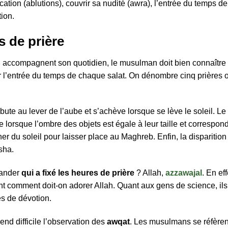
fication (ablutions), couvrir sa nudité (awra), l’entrée du temps d
tion.
s de prière
qui accompagnent son quotidien, le musulman doit bien connaître
mer l’entrée du temps de chaque salat. On dénombre cinq prières
bute au lever de l’aube et s’achève lorsque se lève le soleil. L
ne lorsque l’ombre des objets est égale à leur taille et correspon
er du soleil pour laisser place au Maghreb. Enfin, la disparition
sha.
mander
qui a fixé les heures de prière
? Allah,
azzawajal
. En ef
 comment doit-on adorer Allah. Quant aux gens de science, ils 
s de dévotion.
nd difficile l’observation des
awqat
. Les musulmans se réfèren