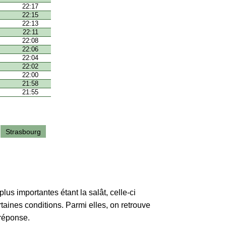
22:17
22:15
22:13
22:11
22:08
22:06
22:04
22:02
22:00
21:58
21:55
Strasbourg
lus importantes étant la salât, celle-ci
rtaines conditions. Parmi elles, on retrouve
 réponse.