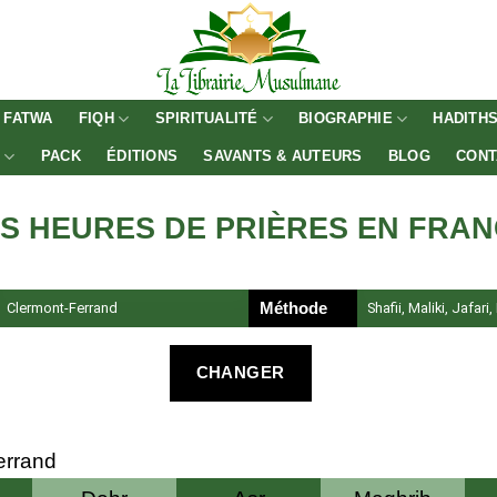
FATWA
FIQH
SPIRITUALITÉ
BIOGRAPHIE
HADITH
E
PACK
ÉDITIONS
SAVANTS & AUTEURS
BLOG
CONT
S HEURES DE PRIÈRES EN FRA
Clermont-Ferrand
Méthode
Shafii, Maliki, Jafari
CHANGER
errand