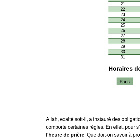
21
22
23
24
25
26
27
28
29
30
31
Horaires de
Paris
Allah, exalté soit-Il, a instauré des obliga
comporte certaines règles. En effet, pour s
l’
heure de prière
. Que doit-on savoir à p