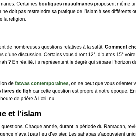
lmanes. Certaines
boutiques musulmanes
proposent même une
 doit pas restreindre sa pratique de l’islam à ses différents outi
 la religion.
t de nombreuses questions relatives à la salât.
Comment choi
s d’une discussion. Certains vous diront 12°, d’autres 15° voire
h ? En réalité, ils représentent le degré qui sépare l’horizon du
sion de
fatwas contemporaines
, on ne peut que vous orienter v
s
livres de fiqh
car cette question est propre à notre époque. En
’heure de prière à l’œil nu.
e et l’islam
 questions. Chaque année, durant la période du Ramadan, revien
nce n’avait pas lieu d’exister. Les sahabas s’appuyaient uniq