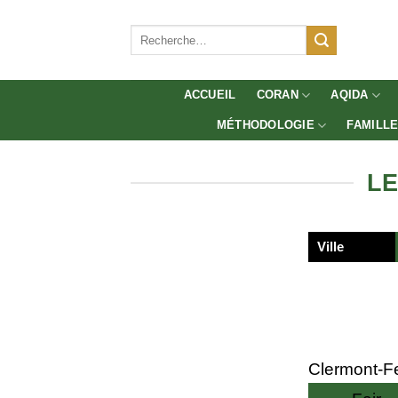
Aller
au
Recherche
pour :
contenu
ACCUEIL
CORAN
AQIDA
MÉTHODOLOGIE
FAMILL
LE
Ville
Clermont-F