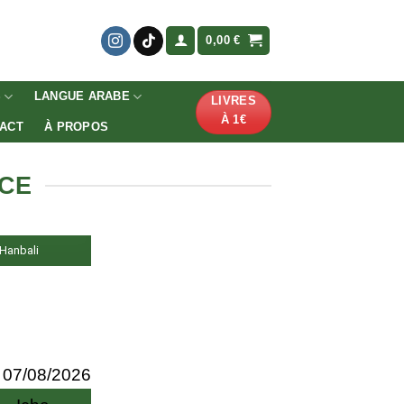
0,00
€
S
LANGUE ARABE
LIVRES
À 1€
ACT
À PROPOS
NCE
, Hanbali
07/08/2026