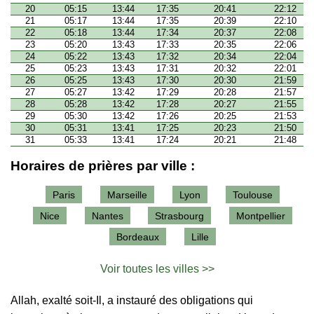
20
05:15
13:44
17:35
20:41
22:12
21
05:17
13:44
17:35
20:39
22:10
22
05:18
13:44
17:34
20:37
22:08
23
05:20
13:43
17:33
20:35
22:06
24
05:22
13:43
17:32
20:34
22:04
25
05:23
13:43
17:31
20:32
22:01
26
05:25
13:43
17:30
20:30
21:59
27
05:27
13:42
17:29
20:28
21:57
28
05:28
13:42
17:28
20:27
21:55
29
05:30
13:42
17:26
20:25
21:53
30
05:31
13:41
17:25
20:23
21:50
31
05:33
13:41
17:24
20:21
21:48
Horaires de prières par ville :
Paris
Marseille
Lyon
Toulouse
Nice
Nantes
Strasbourg
Montpellier
Bordeaux
Lille
Voir toutes les villes >>
Allah, exalté soit-Il, a instauré des obligations qui