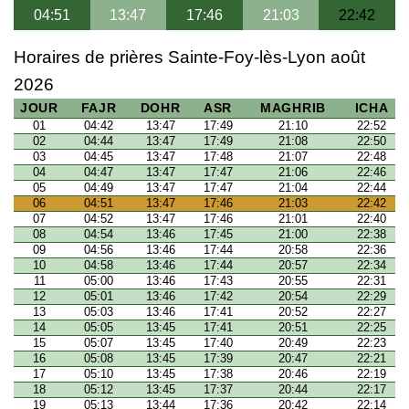
04:51
13:47
17:46
21:03
22:42
Horaires de prières Sainte-Foy-lès-Lyon août
2026
JOUR
FAJR
DOHR
ASR
MAGHRIB
ICHA
01
04:42
13:47
17:49
21:10
22:52
02
04:44
13:47
17:49
21:08
22:50
03
04:45
13:47
17:48
21:07
22:48
04
04:47
13:47
17:47
21:06
22:46
05
04:49
13:47
17:47
21:04
22:44
06
04:51
13:47
17:46
21:03
22:42
07
04:52
13:47
17:46
21:01
22:40
08
04:54
13:46
17:45
21:00
22:38
09
04:56
13:46
17:44
20:58
22:36
10
04:58
13:46
17:44
20:57
22:34
11
05:00
13:46
17:43
20:55
22:31
12
05:01
13:46
17:42
20:54
22:29
13
05:03
13:46
17:41
20:52
22:27
14
05:05
13:45
17:41
20:51
22:25
15
05:07
13:45
17:40
20:49
22:23
16
05:08
13:45
17:39
20:47
22:21
17
05:10
13:45
17:38
20:46
22:19
18
05:12
13:45
17:37
20:44
22:17
19
05:13
13:44
17:36
20:42
22:14