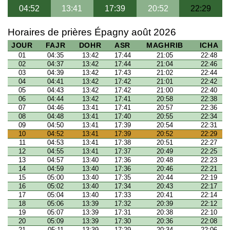
04:52
13:41
17:39
20:52
22:29
Horaires de prières Épagny août 2026
JOUR
FAJR
DOHR
ASR
MAGHRIB
ICHA
01
04:35
13:42
17:44
21:05
22:48
02
04:37
13:42
17:44
21:04
22:46
03
04:39
13:42
17:43
21:02
22:44
04
04:41
13:42
17:42
21:01
22:42
05
04:43
13:42
17:42
21:00
22:40
06
04:44
13:42
17:41
20:58
22:38
07
04:46
13:41
17:41
20:57
22:36
08
04:48
13:41
17:40
20:55
22:34
09
04:50
13:41
17:39
20:54
22:31
10
04:52
13:41
17:39
20:52
22:29
11
04:53
13:41
17:38
20:51
22:27
12
04:55
13:41
17:37
20:49
22:25
13
04:57
13:40
17:36
20:48
22:23
14
04:59
13:40
17:36
20:46
22:21
15
05:00
13:40
17:35
20:44
22:19
16
05:02
13:40
17:34
20:43
22:17
17
05:04
13:40
17:33
20:41
22:14
18
05:06
13:39
17:32
20:39
22:12
19
05:07
13:39
17:31
20:38
22:10
20
05:09
13:39
17:30
20:36
22:08
21
05:11
13:39
17:29
20:34
22:06