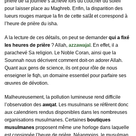
prière de la journée s’achève lors du coucher du soleil
pour laisser place au Maghreb. Enfin, la disparition des
lueurs rouges marque la fin de cette salât et correspond à
l’heure de prière du isha.
A la lecture de ces détails, on peut se demander
qui a fixé
les heures de prière
? Allah,
azzawajal
. En effet, il a
parachevé Sa religion. Le Noble Coran, ainsi que la
Sounnah nous décrivent comment doit-on adorer Allah.
Quant aux gens de science, ils ont pour rôle de nous
enseigner le fiqh, un domaine essentiel pour parfaire ses
œuvres de dévotion.
Malheureusement, la pollution lumineuse rend difficile
l’observation des
awqat
. Les musulmans se réfèrent donc
aux calendriers rendus disponibles dans les nombreuses
organisations musulmanes. Certaines
boutiques
musulmanes
proposent même une horloge dans laquelle
est consignée l’heure de prière. Néanmoins, le musulman