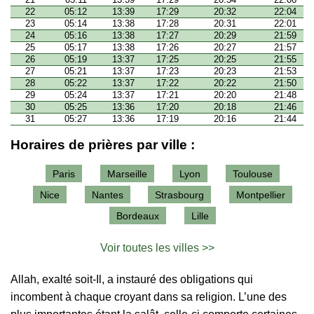
22
05:12
13:39
17:29
20:32
22:04
23
05:14
13:38
17:28
20:31
22:01
24
05:16
13:38
17:27
20:29
21:59
25
05:17
13:38
17:26
20:27
21:57
26
05:19
13:37
17:25
20:25
21:55
27
05:21
13:37
17:23
20:23
21:53
28
05:22
13:37
17:22
20:22
21:50
29
05:24
13:37
17:21
20:20
21:48
30
05:25
13:36
17:20
20:18
21:46
31
05:27
13:36
17:19
20:16
21:44
Horaires de prières par ville :
Paris
Marseille
Lyon
Toulouse
Nice
Nantes
Strasbourg
Montpellier
Bordeaux
Lille
Voir toutes les villes >>
Allah, exalté soit-Il, a instauré des obligations qui
incombent à chaque croyant dans sa religion. L’une des