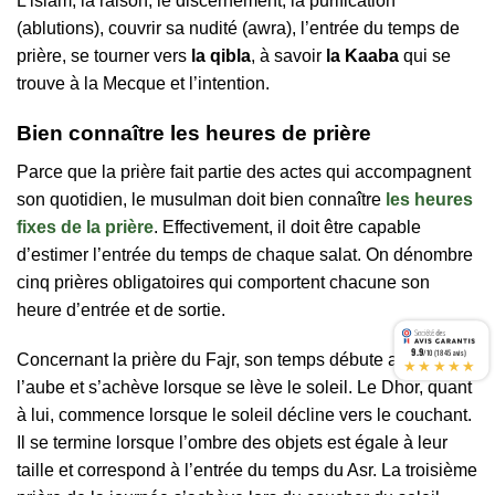
L’islam, la raison, le discernement, la purification
(ablutions), couvrir sa nudité (awra), l’entrée du temps de
prière, se tourner vers
la qibla
, à savoir
la Kaaba
qui se
trouve à la Mecque et l’intention.
Bien connaître les heures de prière
Parce que la prière fait partie des actes qui accompagnent
son quotidien, le musulman doit bien connaître
les heures
fixes de la prière
. Effectivement, il doit être capable
d’estimer l’entrée du temps de chaque salat. On dénombre
cinq prières obligatoires qui comportent chacune son
heure d’entrée et de sortie.
9.9
/10 (1845 avis)
Concernant la prière du Fajr, son temps débute au lever de
★★★★★
l’aube et s’achève lorsque se lève le soleil. Le Dhor, quant
à lui, commence lorsque le soleil décline vers le couchant.
Il se termine lorsque l’ombre des objets est égale à leur
taille et correspond à l’entrée du temps du Asr. La troisième