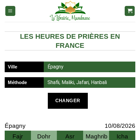
Aller
au
contenu
LES HEURES DE PRIÈRES EN
FRANCE
Épagny
Ville
Shafii, Maliki, Jafari, Hanbali
Méthode
CHANGER
Épagny
10/08/2026
Fajr
Dohr
Asr
Maghrib
Icha