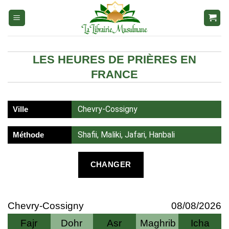
Aller
au
contenu
LES HEURES DE PRIÈRES EN
FRANCE
Chevry-Cossigny
Ville
Shafii, Maliki, Jafari, Hanbali
Méthode
CHANGER
Chevry-Cossigny
08/08/2026
Fajr
Dohr
Asr
Maghrib
Icha