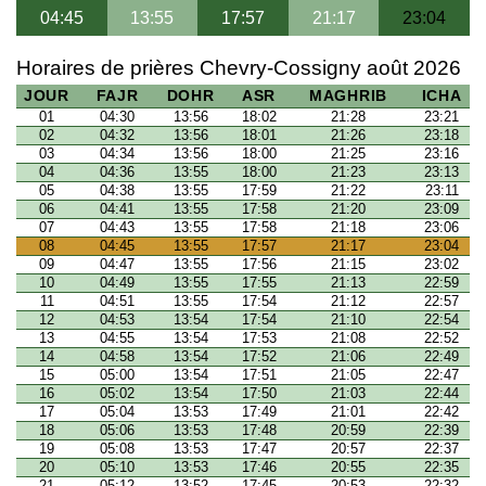
04:45
13:55
17:57
21:17
23:04
Horaires de prières Chevry-Cossigny août 2026
JOUR
FAJR
DOHR
ASR
MAGHRIB
ICHA
01
04:30
13:56
18:02
21:28
23:21
02
04:32
13:56
18:01
21:26
23:18
03
04:34
13:56
18:00
21:25
23:16
04
04:36
13:55
18:00
21:23
23:13
05
04:38
13:55
17:59
21:22
23:11
06
04:41
13:55
17:58
21:20
23:09
07
04:43
13:55
17:58
21:18
23:06
08
04:45
13:55
17:57
21:17
23:04
09
04:47
13:55
17:56
21:15
23:02
10
04:49
13:55
17:55
21:13
22:59
11
04:51
13:55
17:54
21:12
22:57
12
04:53
13:54
17:54
21:10
22:54
13
04:55
13:54
17:53
21:08
22:52
14
04:58
13:54
17:52
21:06
22:49
15
05:00
13:54
17:51
21:05
22:47
16
05:02
13:54
17:50
21:03
22:44
17
05:04
13:53
17:49
21:01
22:42
18
05:06
13:53
17:48
20:59
22:39
19
05:08
13:53
17:47
20:57
22:37
20
05:10
13:53
17:46
20:55
22:35
21
05:12
13:52
17:45
20:53
22:32