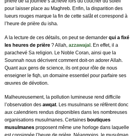
prière de la journée s’achève lors du coucher du soleil
pour laisser place au Maghreb. Enfin, la disparition des
lueurs rouges marque la fin de cette salât et correspond à
l’heure de prière du isha.
A la lecture de ces détails, on peut se demander
qui a fixé
les heures de prière
? Allah,
azzawajal
. En effet, il a
parachevé Sa religion. Le Noble Coran, ainsi que la
Sounnah nous décrivent comment doit-on adorer Allah.
Quant aux gens de science, ils ont pour rôle de nous
enseigner le fiqh, un domaine essentiel pour parfaire ses
œuvres de dévotion.
Malheureusement, la pollution lumineuse rend difficile
l’observation des
awqat
. Les musulmans se réfèrent donc
aux calendriers rendus disponibles dans les nombreuses
organisations musulmanes. Certaines
boutiques
musulmanes
proposent même une horloge dans laquelle
est consignée l’heure de prière. Néanmoins, le musulman