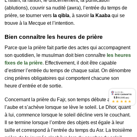
L’islam, la raison, le discernement, la purification
(ablutions), couvrir sa nudité (awra), l’entrée du temps de
prière, se tourner vers
la qibla
, à savoir
la Kaaba
qui se
trouve à la Mecque et l’intention.
Bien connaître les heures de prière
Parce que la prière fait partie des actes qui accompagnent
son quotidien, le musulman doit bien connaître
les heures
fixes de la prière
. Effectivement, il doit être capable
d’estimer l’entrée du temps de chaque salat. On dénombre
cinq prières obligatoires qui comportent chacune son
heure d’entrée et de sortie.
9.9
/10 (1845 avis)
Concernant la prière du Fajr, son temps débute au lever de
★★★★★
l’aube et s’achève lorsque se lève le soleil. Le Dhor, quant
à lui, commence lorsque le soleil décline vers le couchant.
Il se termine lorsque l’ombre des objets est égale à leur
taille et correspond à l’entrée du temps du Asr. La troisième