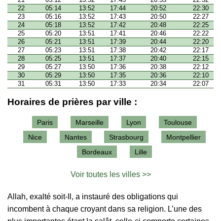
22
05:14
13:52
17:44
20:52
22:30
23
05:16
13:52
17:43
20:50
22:27
24
05:18
13:52
17:42
20:48
22:25
25
05:20
13:51
17:41
20:46
22:22
26
05:21
13:51
17:39
20:44
22:20
27
05:23
13:51
17:38
20:42
22:17
28
05:25
13:51
17:37
20:40
22:15
29
05:27
13:50
17:36
20:38
22:12
30
05:29
13:50
17:35
20:36
22:10
31
05:31
13:50
17:33
20:34
22:07
Horaires de prières par ville :
Paris
Marseille
Lyon
Toulouse
Nice
Nantes
Strasbourg
Montpellier
Bordeaux
Lille
Voir toutes les villes >>
Allah, exalté soit-Il, a instauré des obligations qui
incombent à chaque croyant dans sa religion. L’une des