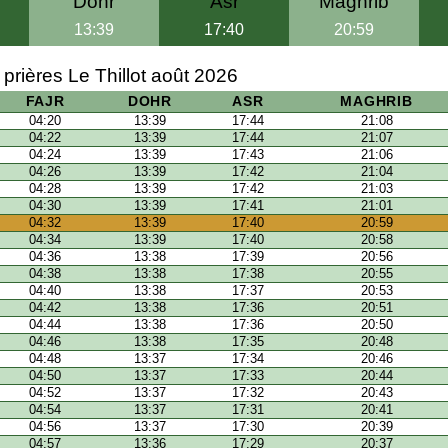
Dohr
Asr
Maghrib
13:39
17:40
20:59
 prières Le Thillot août 2026
FAJR
DOHR
ASR
MAGHRIB
04:20
13:39
17:44
21:08
04:22
13:39
17:44
21:07
04:24
13:39
17:43
21:06
04:26
13:39
17:42
21:04
04:28
13:39
17:42
21:03
04:30
13:39
17:41
21:01
04:32
13:39
17:40
20:59
04:34
13:39
17:40
20:58
04:36
13:38
17:39
20:56
04:38
13:38
17:38
20:55
04:40
13:38
17:37
20:53
04:42
13:38
17:36
20:51
04:44
13:38
17:36
20:50
04:46
13:38
17:35
20:48
04:48
13:37
17:34
20:46
04:50
13:37
17:33
20:44
04:52
13:37
17:32
20:43
04:54
13:37
17:31
20:41
04:56
13:37
17:30
20:39
04:57
13:36
17:29
20:37