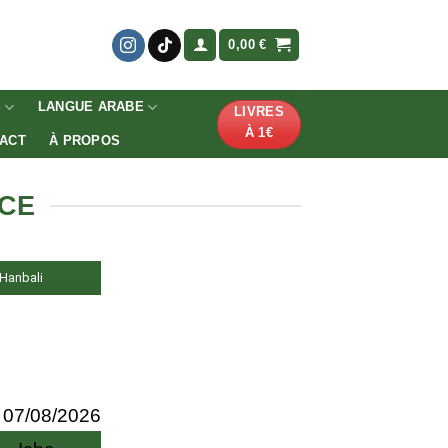
0,00
€
S
LANGUE ARABE
LIVRES
À 1€
ACT
À PROPOS
NCE
, Hanbali
07/08/2026