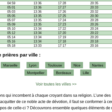
04:59
13:36
17:28
20:35
05:01
13:36
17:27
20:33
05:03
13:36
17:26
20:32
05:05
13:35
17:25
20:30
05:07
13:35
17:24
20:28
05:09
13:35
17:23
20:26
05:10
13:34
17:22
20:24
05:12
13:34
17:20
20:22
05:14
13:34
17:19
20:20
05:16
13:34
17:18
20:18
05:18
13:33
17:17
20:16
 prières par ville :
Marseille
Lyon
Toulouse
Nice
Nantes
Montpellier
Bordeaux
Lille
Voir toutes les villes >>
tions qui incombent à chaque croyant dans sa religion. L’une des p
’acquitter de ce noble acte de dévotion, il faut se conformer à ce
ropos de celle-ci ? Découvrons ensemble quelques éléments de