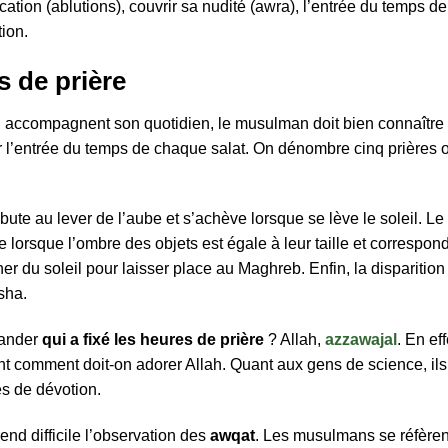
fication (ablutions), couvrir sa nudité (awra), l’entrée du temps d
tion.
s de prière
qui accompagnent son quotidien, le musulman doit bien connaître
mer l’entrée du temps de chaque salat. On dénombre cinq prières
bute au lever de l’aube et s’achève lorsque se lève le soleil. L
ne lorsque l’ombre des objets est égale à leur taille et correspon
er du soleil pour laisser place au Maghreb. Enfin, la disparition
sha.
mander
qui a fixé les heures de prière
? Allah,
azzawajal
. En ef
 comment doit-on adorer Allah. Quant aux gens de science, ils 
s de dévotion.
nd difficile l’observation des
awqat
. Les musulmans se réfèren