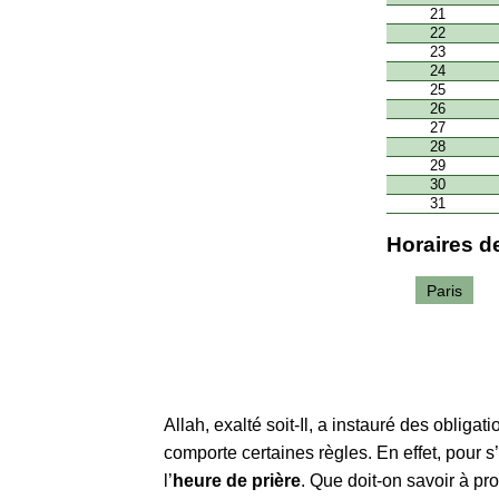
21
22
23
24
25
26
27
28
29
30
31
Horaires de
Paris
Allah, exalté soit-Il, a instauré des obliga
comporte certaines règles. En effet, pour s
l’
heure de prière
. Que doit-on savoir à p