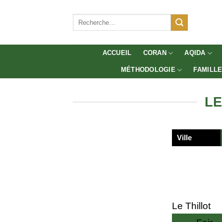
Aller
au
Recherche
pour :
contenu
ACCUEIL
CORAN
AQIDA
MÉTHODOLOGIE
FAMILL
LE
Ville
Le Thillot