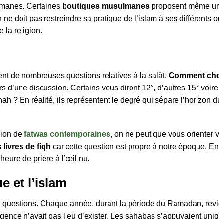
lmanes. Certaines
boutiques musulmanes
proposent même une
 doit pas restreindre sa pratique de l’islam à ses différents outi
 la religion.
t de nombreuses questions relatives à la salât.
Comment choi
s d’une discussion. Certains vous diront 12°, d’autres 15° voire
h ? En réalité, ils représentent le degré qui sépare l’horizon du
sion de
fatwas contemporaines
, on ne peut que vous orienter v
s
livres de fiqh
car cette question est propre à notre époque. En
’heure de prière à l’œil nu.
e et l’islam
 questions. Chaque année, durant la période du Ramadan, revien
nce n’avait pas lieu d’exister. Les sahabas s’appuyaient uniq