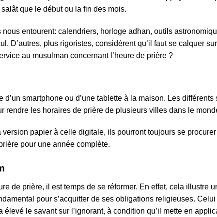
salât que le début ou la fin des mois.
 nous entourent: calendriers, horloge adhan, outils astronom
. D’autres, plus rigoristes, considèrent qu’il faut se calquer sur
service au musulman concernant l’heure de prière ?
 d’un smartphone ou d’une tablette à la maison. Les différents
rendre les horaires de prière de plusieurs villes dans le mond
a version papier à celle digitale, ils pourront toujours se procur
prière pour une année complète.
am
re de prière, il est temps de se réformer. En effet, cela illust
ndamental pour s’acquitter de ses obligations religieuses. Celui
 a élevé le savant sur l’ignorant, à condition qu’il mette en appli