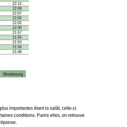
22:12
22:09
22:07
22:05
22:02
22:00
21:57
21:55
21:53
21:50
21:48
Strasbourg
lus importantes étant la salât, celle-ci
rtaines conditions. Parmi elles, on retrouve
 réponse.