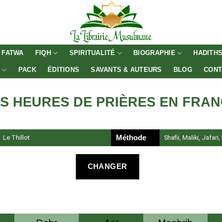
FATWA
FIQH
SPIRITUALITÉ
BIOGRAPHIE
HADITH
E
PACK
ÉDITIONS
SAVANTS & AUTEURS
BLOG
CONT
S HEURES DE PRIÈRES EN FRA
Le Thillot
Méthode
Shafii, Maliki, Jafari
CHANGER