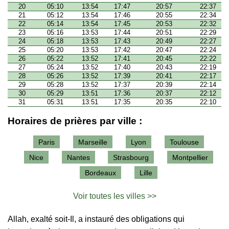
20
05:10
13:54
17:47
20:57
22:37
21
05:12
13:54
17:46
20:55
22:34
22
05:14
13:54
17:45
20:53
22:32
23
05:16
13:53
17:44
20:51
22:29
24
05:18
13:53
17:43
20:49
22:27
25
05:20
13:53
17:42
20:47
22:24
26
05:22
13:52
17:41
20:45
22:22
27
05:24
13:52
17:40
20:43
22:19
28
05:26
13:52
17:39
20:41
22:17
29
05:28
13:52
17:37
20:39
22:14
30
05:29
13:51
17:36
20:37
22:12
31
05:31
13:51
17:35
20:35
22:10
Horaires de prières par ville :
Paris
Marseille
Lyon
Toulouse
Nice
Nantes
Strasbourg
Montpellier
Bordeaux
Lille
Voir toutes les villes >>
Allah, exalté soit-Il, a instauré des obligations qui