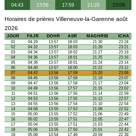
04:43
13:56
17:59
21:20
23:09
Horaires de prières Villeneuve-la-Garenne août
2026
JOUR
FAJR
DOHR
ASR
MAGHRIB
ICHA
01
04:29
13:57
18:03
21:30
23:24
02
04:32
13:57
18:03
21:28
23:21
03
04:34
13:57
18:02
21:27
23:19
04
04:36
13:57
18:01
21:25
23:16
05
04:38
13:57
18:01
21:24
23:14
06
04:40
13:57
18:00
21:22
23:12
07
04:43
13:56
17:59
21:20
23:09
08
04:45
13:56
17:58
21:19
23:07
09
04:47
13:56
17:58
21:17
23:04
10
04:49
13:56
17:57
21:15
23:02
11
04:51
13:56
17:56
21:14
22:59
12
04:53
13:56
17:55
21:12
22:57
13
04:55
13:56
17:54
21:10
22:54
14
04:58
13:55
17:53
21:08
22:52
15
05:00
13:55
17:52
21:06
22:49
16
05:02
13:55
17:51
21:05
22:47
17
05:04
13:55
17:51
21:03
22:44
18
05:06
13:55
17:50
21:01
22:42
19
05:08
13:54
17:49
20:59
22:39