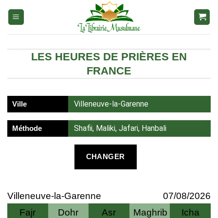
Aller
au
contenu
LES HEURES DE PRIÈRES EN
FRANCE
Villeneuve-la-Garenne
Ville
Shafii, Maliki, Jafari, Hanbali
Méthode
CHANGER
Villeneuve-la-Garenne
07/08/2026
Fajr
Dohr
Asr
Maghrib
Icha