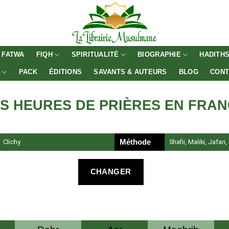
FATWA
FIQH
SPIRITUALITÉ
BIOGRAPHIE
HADITH
E
PACK
ÉDITIONS
SAVANTS & AUTEURS
BLOG
CONT
S HEURES DE PRIÈRES EN FRA
Clichy
Méthode
Shafii, Maliki, Jafari
CHANGER