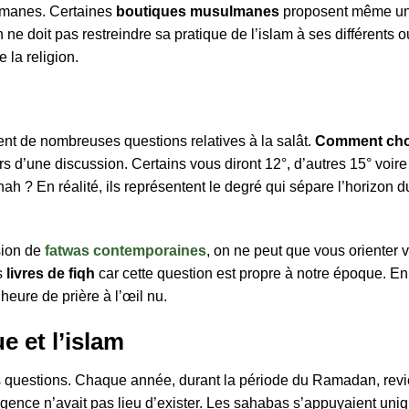
lmanes. Certaines
boutiques musulmanes
proposent même une
 doit pas restreindre sa pratique de l’islam à ses différents outi
 la religion.
t de nombreuses questions relatives à la salât.
Comment choi
s d’une discussion. Certains vous diront 12°, d’autres 15° voire
h ? En réalité, ils représentent le degré qui sépare l’horizon du
sion de
fatwas contemporaines
, on ne peut que vous orienter v
s
livres de fiqh
car cette question est propre à notre époque. En
’heure de prière à l’œil nu.
e et l’islam
 questions. Chaque année, durant la période du Ramadan, revien
nce n’avait pas lieu d’exister. Les sahabas s’appuyaient uniq