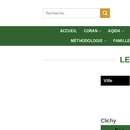
Aller
au
Recherche
pour :
contenu
ACCUEIL
CORAN
AQIDA
MÉTHODOLOGIE
FAMILL
LE
Ville
Clichy