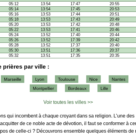
05:12
13:54
17:47
20:55
05:14
13:54
17:45
20:53
05:16
13:53
17:44
20:51
05:18
13:53
17:43
20:49
05:20
13:53
17:42
20:48
05:22
13:53
17:41
20:46
05:24
13:52
17:40
20:44
05:26
13:52
17:39
20:42
05:28
13:52
17:37
20:40
05:30
13:51
17:36
20:37
05:32
13:51
17:35
20:35
 prières par ville :
Marseille
Lyon
Toulouse
Nice
Nantes
Montpellier
Bordeaux
Lille
Voir toutes les villes >>
tions qui incombent à chaque croyant dans sa religion. L’une des p
’acquitter de ce noble acte de dévotion, il faut se conformer à ce
ropos de celle-ci ? Découvrons ensemble quelques éléments de