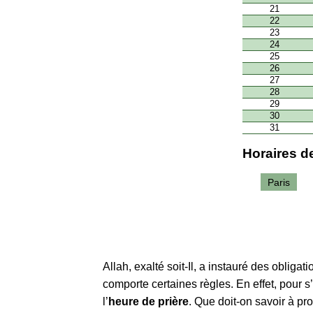
21
22
23
24
25
26
27
28
29
30
31
Horaires de
Paris
Allah, exalté soit-Il, a instauré des obliga
comporte certaines règles. En effet, pour s
l’
heure de prière
. Que doit-on savoir à p