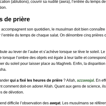
fication (ablutions), couvrir sa nudité (awra), l’entrée du temps d
tion.
s de prière
qui accompagnent son quotidien, le musulman doit bien connaître
mer l’entrée du temps de chaque salat. On dénombre cinq prières
bute au lever de l’aube et s’achève lorsque se lève le soleil. L
ne lorsque l’ombre des objets est égale à leur taille et correspon
er du soleil pour laisser place au Maghreb. Enfin, la disparition
sha.
mander
qui a fixé les heures de prière
? Allah,
azzawajal
. En ef
 comment doit-on adorer Allah. Quant aux gens de science, ils 
s de dévotion.
nd difficile l’observation des
awqat
. Les musulmans se réfèren