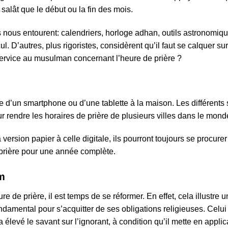
salât que le début ou la fin des mois.
 nous entourent: calendriers, horloge adhan, outils astronom
. D’autres, plus rigoristes, considèrent qu’il faut se calquer sur
service au musulman concernant l’heure de prière ?
 d’un smartphone ou d’une tablette à la maison. Les différents
rendre les horaires de prière de plusieurs villes dans le mond
a version papier à celle digitale, ils pourront toujours se procur
prière pour une année complète.
am
re de prière, il est temps de se réformer. En effet, cela illust
ndamental pour s’acquitter de ses obligations religieuses. Celui
 a élevé le savant sur l’ignorant, à condition qu’il mette en appli