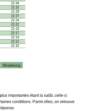
22:34
22:32
22:29
22:27
22:24
22:22
22:19
22:17
22:14
22:12
22:10
Strasbourg
lus importantes étant la salât, celle-ci
rtaines conditions. Parmi elles, on retrouve
 réponse.