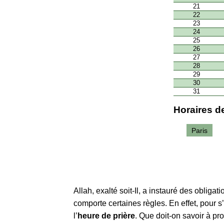
21
22
23
24
25
26
27
28
29
30
31
Horaires de
Paris
Allah, exalté soit-Il, a instauré des obliga
comporte certaines règles. En effet, pour s
l’
heure de prière
. Que doit-on savoir à p