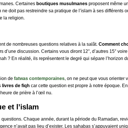
lmanes. Certaines
boutiques musulmanes
proposent même une
 doit pas restreindre sa pratique de l’islam à ses différents outi
 la religion.
t de nombreuses questions relatives à la salât.
Comment choi
s d’une discussion. Certains vous diront 12°, d’autres 15° voire
h ? En réalité, ils représentent le degré qui sépare l’horizon du
sion de
fatwas contemporaines
, on ne peut que vous orienter v
s
livres de fiqh
car cette question est propre à notre époque. En
’heure de prière à l’œil nu.
e et l’islam
 questions. Chaque année, durant la période du Ramadan, revien
nce n’avait pas lieu d’exister. Les sahabas s’appuyaient uniq