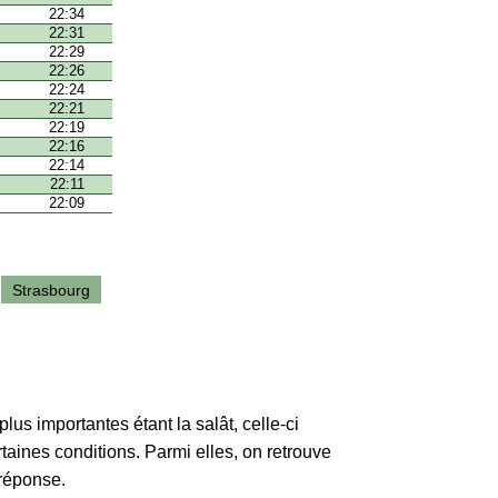
22:34
22:31
22:29
22:26
22:24
22:21
22:19
22:16
22:14
22:11
22:09
Strasbourg
lus importantes étant la salât, celle-ci
rtaines conditions. Parmi elles, on retrouve
 réponse.