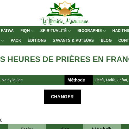
FATWA
FIQH
SPIRITUALITÉ
BIOGRAPHIE
HADITH
E
PACK
ÉDITIONS
SAVANTS & AUTEURS
BLOG
CONT
S HEURES DE PRIÈRES EN FRA
Noisy-le-Sec
Méthode
Shafii, Maliki, Jafari
CHANGER
c