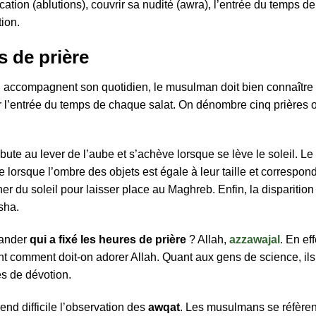
fication (ablutions), couvrir sa nudité (awra), l’entrée du temps d
tion.
s de prière
qui accompagnent son quotidien, le musulman doit bien connaître
mer l’entrée du temps de chaque salat. On dénombre cinq prières
bute au lever de l’aube et s’achève lorsque se lève le soleil. L
ne lorsque l’ombre des objets est égale à leur taille et correspon
er du soleil pour laisser place au Maghreb. Enfin, la disparition
sha.
mander
qui a fixé les heures de prière
? Allah,
azzawajal
. En ef
 comment doit-on adorer Allah. Quant aux gens de science, ils 
s de dévotion.
nd difficile l’observation des
awqat
. Les musulmans se réfèren