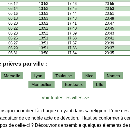
05:12
13:53
17:46
20:55
05:14
13:53
17:45
20:53
05:16
13:53
17:44
20:51
05:18
13:53
17:43
20:49
05:20
13:52
17:41
20:47
05:22
13:52
17:40
20:45
05:23
13:52
17:39
20:43
05:25
13:51
17:38
20:41
05:27
13:51
17:37
20:39
05:29
13:51
17:36
20:37
05:31
13:50
17:34
20:35
 prières par ville :
Marseille
Lyon
Toulouse
Nice
Nantes
Montpellier
Bordeaux
Lille
Voir toutes les villes >>
tions qui incombent à chaque croyant dans sa religion. L’une des p
’acquitter de ce noble acte de dévotion, il faut se conformer à ce
ropos de celle-ci ? Découvrons ensemble quelques éléments de