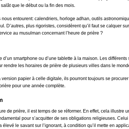
salât que le début ou la fin des mois.
 nous entourent: calendriers, horloge adhan, outils astronom
. D’autres, plus rigoristes, considèrent qu’il faut se calquer sur
service au musulman concernant l’heure de prière ?
 d’un smartphone ou d’une tablette à la maison. Les différents
rendre les horaires de prière de plusieurs villes dans le mond
a version papier à celle digitale, ils pourront toujours se procur
prière pour une année complète.
am
re de prière, il est temps de se réformer. En effet, cela illust
ndamental pour s’acquitter de ses obligations religieuses. Celui
 a élevé le savant sur l’ignorant, à condition qu’il mette en appli