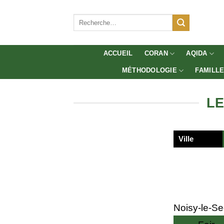
Aller
au
Recherche
pour :
contenu
ACCUEIL
CORAN
AQIDA
MÉTHODOLOGIE
FAMILL
LE
Ville
Noisy-le-Se