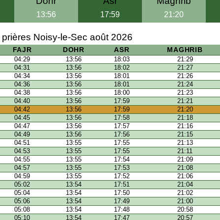
Dohr
Asr
Maghrib
13:56
17:59
21:20
 prières Noisy-le-Sec août 2026
FAJR
DOHR
ASR
MAGHRIB
04:29
13:56
18:03
21:29
04:31
13:56
18:02
21:27
04:34
13:56
18:01
21:26
04:36
13:56
18:01
21:24
04:38
13:56
18:00
21:23
04:40
13:56
17:59
21:21
04:42
13:56
17:59
21:20
04:45
13:56
17:58
21:18
04:47
13:56
17:57
21:16
04:49
13:56
17:56
21:15
04:51
13:55
17:55
21:13
04:53
13:55
17:55
21:11
04:55
13:55
17:54
21:09
04:57
13:55
17:53
21:08
04:59
13:55
17:52
21:06
05:02
13:54
17:51
21:04
05:04
13:54
17:50
21:02
05:06
13:54
17:49
21:00
05:08
13:54
17:48
20:58
05:10
13:54
17:47
20:57