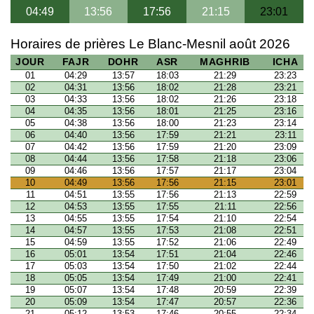
04:49
13:56
17:56
21:15
23:01
Horaires de prières Le Blanc-Mesnil août 2026
JOUR
FAJR
DOHR
ASR
MAGHRIB
ICHA
01
04:29
13:57
18:03
21:29
23:23
02
04:31
13:56
18:02
21:28
23:21
03
04:33
13:56
18:02
21:26
23:18
04
04:35
13:56
18:01
21:25
23:16
05
04:38
13:56
18:00
21:23
23:14
06
04:40
13:56
17:59
21:21
23:11
07
04:42
13:56
17:59
21:20
23:09
08
04:44
13:56
17:58
21:18
23:06
09
04:46
13:56
17:57
21:17
23:04
10
04:49
13:56
17:56
21:15
23:01
11
04:51
13:55
17:56
21:13
22:59
12
04:53
13:55
17:55
21:11
22:56
13
04:55
13:55
17:54
21:10
22:54
14
04:57
13:55
17:53
21:08
22:51
15
04:59
13:55
17:52
21:06
22:49
16
05:01
13:54
17:51
21:04
22:46
17
05:03
13:54
17:50
21:02
22:44
18
05:05
13:54
17:49
21:00
22:41
19
05:07
13:54
17:48
20:59
22:39
20
05:09
13:54
17:47
20:57
22:36
21
05:12
13:53
17:46
20:55
22:34