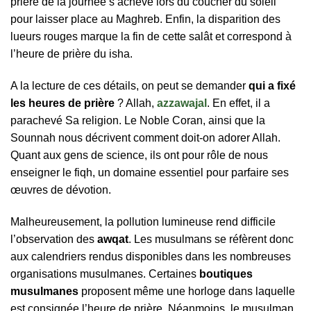
prière de la journée s’achève lors du coucher du soleil
pour laisser place au Maghreb. Enfin, la disparition des
lueurs rouges marque la fin de cette salât et correspond à
l’heure de prière du isha.
A la lecture de ces détails, on peut se demander
qui a fixé
les heures de prière
? Allah,
azzawajal
. En effet, il a
parachevé Sa religion. Le Noble Coran, ainsi que la
Sounnah nous décrivent comment doit-on adorer Allah.
Quant aux gens de science, ils ont pour rôle de nous
enseigner le fiqh, un domaine essentiel pour parfaire ses
œuvres de dévotion.
Malheureusement, la pollution lumineuse rend difficile
l’observation des
awqat
. Les musulmans se réfèrent donc
aux calendriers rendus disponibles dans les nombreuses
organisations musulmanes. Certaines
boutiques
musulmanes
proposent même une horloge dans laquelle
est consignée l’heure de prière. Néanmoins, le musulman