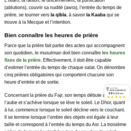
L’islam, la raison, le discernement, la purification
(ablutions), couvrir sa nudité (awra), l’entrée du temps de
prière, se tourner vers
la qibla
, à savoir
la Kaaba
qui se
trouve à la Mecque et l’intention.
Bien connaître les heures de prière
Parce que la prière fait partie des actes qui accompagnent
son quotidien, le musulman doit bien connaître
les heures
fixes de la prière
. Effectivement, il doit être capable
d’estimer l’entrée du temps de chaque salat. On dénombre
cinq prières obligatoires qui comportent chacune son
heure d’entrée et de sortie.
9.9
/10 (1845 avis)
Concernant la prière du Fajr, son temps débute au lever de
★★★★★
l’aube et s’achève lorsque se lève le soleil. Le Dhor, quant
à lui, commence lorsque le soleil décline vers le couchant.
Il se termine lorsque l’ombre des objets est égale à leur
taille et correspond à l’entrée du temps du Asr. La troisième