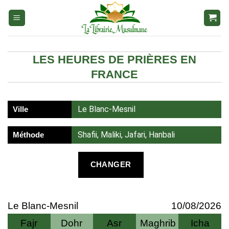
Aller
au
contenu
LES HEURES DE PRIÈRES EN
FRANCE
Le Blanc-Mesnil
Ville
Shafii, Maliki, Jafari, Hanbali
Méthode
CHANGER
Le Blanc-Mesnil
10/08/2026
Fajr
Dohr
Asr
Maghrib
Icha