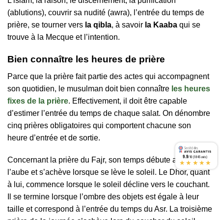
L’islam, la raison, le discernement, la purification
(ablutions), couvrir sa nudité (awra), l’entrée du temps de
prière, se tourner vers
la qibla
, à savoir
la Kaaba
qui se
trouve à la Mecque et l’intention.
Bien connaître les heures de prière
Parce que la prière fait partie des actes qui accompagnent
son quotidien, le musulman doit bien connaître
les heures
fixes de la prière
. Effectivement, il doit être capable
d’estimer l’entrée du temps de chaque salat. On dénombre
cinq prières obligatoires qui comportent chacune son
heure d’entrée et de sortie.
9.9
/10 (1845 avis)
Concernant la prière du Fajr, son temps débute au lever de
★★★★★
l’aube et s’achève lorsque se lève le soleil. Le Dhor, quant
à lui, commence lorsque le soleil décline vers le couchant.
Il se termine lorsque l’ombre des objets est égale à leur
taille et correspond à l’entrée du temps du Asr. La troisième