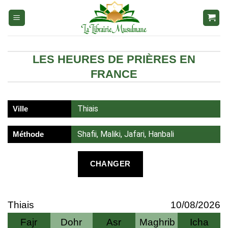
Aller
au
contenu
LES HEURES DE PRIÈRES EN
FRANCE
Thiais
Ville
Shafii, Maliki, Jafari, Hanbali
Méthode
CHANGER
Thiais
10/08/2026
Fajr
Dohr
Asr
Maghrib
Icha