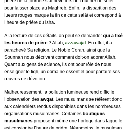
prière de la journée s’achève lors du coucher du soleil
pour laisser place au Maghreb. Enfin, la disparition des
lueurs rouges marque la fin de cette salât et correspond à
l’heure de prière du isha.
A la lecture de ces détails, on peut se demander
qui a fixé
les heures de prière
? Allah,
azzawajal
. En effet, il a
parachevé Sa religion. Le Noble Coran, ainsi que la
Sounnah nous décrivent comment doit-on adorer Allah.
Quant aux gens de science, ils ont pour rôle de nous
enseigner le fiqh, un domaine essentiel pour parfaire ses
œuvres de dévotion.
Malheureusement, la pollution lumineuse rend difficile
l’observation des
awqat
. Les musulmans se réfèrent donc
aux calendriers rendus disponibles dans les nombreuses
organisations musulmanes. Certaines
boutiques
musulmanes
proposent même une horloge dans laquelle
est consignée l’heure de prière. Néanmoins, le musulman