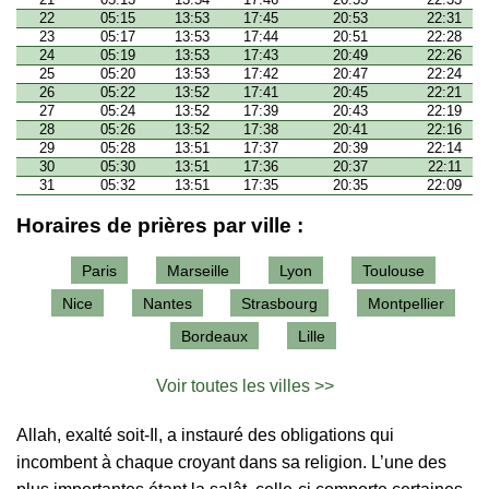
22
05:15
13:53
17:45
20:53
22:31
23
05:17
13:53
17:44
20:51
22:28
24
05:19
13:53
17:43
20:49
22:26
25
05:20
13:53
17:42
20:47
22:24
26
05:22
13:52
17:41
20:45
22:21
27
05:24
13:52
17:39
20:43
22:19
28
05:26
13:52
17:38
20:41
22:16
29
05:28
13:51
17:37
20:39
22:14
30
05:30
13:51
17:36
20:37
22:11
31
05:32
13:51
17:35
20:35
22:09
Horaires de prières par ville :
Paris
Marseille
Lyon
Toulouse
Nice
Nantes
Strasbourg
Montpellier
Bordeaux
Lille
Voir toutes les villes >>
Allah, exalté soit-Il, a instauré des obligations qui
incombent à chaque croyant dans sa religion. L’une des