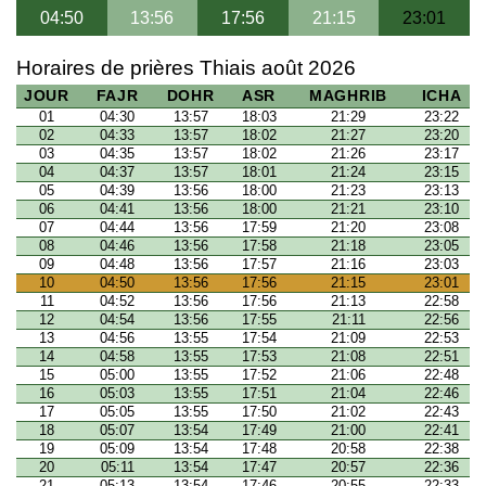
04:50
13:56
17:56
21:15
23:01
Horaires de prières Thiais août 2026
JOUR
FAJR
DOHR
ASR
MAGHRIB
ICHA
01
04:30
13:57
18:03
21:29
23:22
02
04:33
13:57
18:02
21:27
23:20
03
04:35
13:57
18:02
21:26
23:17
04
04:37
13:57
18:01
21:24
23:15
05
04:39
13:56
18:00
21:23
23:13
06
04:41
13:56
18:00
21:21
23:10
07
04:44
13:56
17:59
21:20
23:08
08
04:46
13:56
17:58
21:18
23:05
09
04:48
13:56
17:57
21:16
23:03
10
04:50
13:56
17:56
21:15
23:01
11
04:52
13:56
17:56
21:13
22:58
12
04:54
13:56
17:55
21:11
22:56
13
04:56
13:55
17:54
21:09
22:53
14
04:58
13:55
17:53
21:08
22:51
15
05:00
13:55
17:52
21:06
22:48
16
05:03
13:55
17:51
21:04
22:46
17
05:05
13:55
17:50
21:02
22:43
18
05:07
13:54
17:49
21:00
22:41
19
05:09
13:54
17:48
20:58
22:38
20
05:11
13:54
17:47
20:57
22:36
21
05:13
13:54
17:46
20:55
22:33