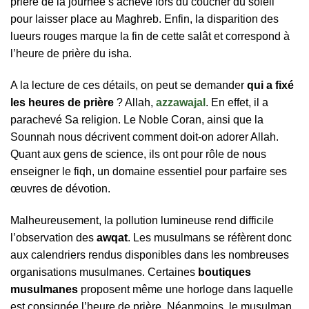
prière de la journée s’achève lors du coucher du soleil
pour laisser place au Maghreb. Enfin, la disparition des
lueurs rouges marque la fin de cette salât et correspond à
l’heure de prière du isha.
A la lecture de ces détails, on peut se demander
qui a fixé
les heures de prière
? Allah,
azzawajal
. En effet, il a
parachevé Sa religion. Le Noble Coran, ainsi que la
Sounnah nous décrivent comment doit-on adorer Allah.
Quant aux gens de science, ils ont pour rôle de nous
enseigner le fiqh, un domaine essentiel pour parfaire ses
œuvres de dévotion.
Malheureusement, la pollution lumineuse rend difficile
l’observation des
awqat
. Les musulmans se réfèrent donc
aux calendriers rendus disponibles dans les nombreuses
organisations musulmanes. Certaines
boutiques
musulmanes
proposent même une horloge dans laquelle
est consignée l’heure de prière. Néanmoins, le musulman