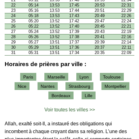
22
05:14
13:53
17:45
20:53
22:31
23
05:16
13:53
17:44
20:51
22:29
24
05:18
13:53
17:43
20:49
22:26
25
05:20
13:52
17:42
20:47
22:24
26
05:22
13:52
17:40
20:45
22:21
27
05:24
13:52
17:39
20:43
22:19
28
05:26
13:52
17:38
20:41
22:16
29
05:27
13:51
17:37
20:39
22:14
30
05:29
13:51
17:36
20:37
22:11
31
05:31
13:51
17:34
20:35
22:09
Horaires de prières par ville :
Paris
Marseille
Lyon
Toulouse
Nice
Nantes
Strasbourg
Montpellier
Bordeaux
Lille
Voir toutes les villes >>
Allah, exalté soit-Il, a instauré des obligations qui
incombent à chaque croyant dans sa religion. L’une des