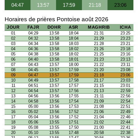
04:47
13:57
17:59
21:18
23:06
Horaires de prières Pontoise août 2026
JOUR
FAJR
DOHR
ASR
MAGHRIB
ICHA
01
04:29
13:58
18:04
21:31
23:25
02
04:32
13:58
18:04
21:29
23:23
03
04:34
13:58
18:03
21:28
23:21
04
04:36
13:58
18:02
21:26
23:18
05
04:38
13:58
18:02
21:25
23:16
06
04:40
13:58
18:01
21:23
23:13
07
04:43
13:57
18:00
21:22
23:11
08
04:45
13:57
17:59
21:20
23:08
09
04:47
13:57
17:59
21:18
23:06
10
04:49
13:57
17:58
21:17
23:03
11
04:51
13:57
17:57
21:15
23:01
12
04:54
13:57
17:56
21:13
22:59
13
04:56
13:56
17:55
21:11
22:56
14
04:58
13:56
17:54
21:09
22:54
15
05:00
13:56
17:53
21:08
22:51
16
05:02
13:56
17:52
21:06
22:49
17
05:04
13:56
17:52
21:04
22:46
18
05:06
13:55
17:51
21:02
22:44
19
05:08
13:55
17:50
21:00
22:41
20
05:10
13:55
17:48
20:58
22:38
21
05:12
13:55
17:47
20:56
22:36