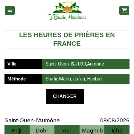
Aller
au
contenu
LES HEURES DE PRIÈRES EN
FRANCE
Saint-Ouen-l&#039;Aumône
Ville
Shafii, Maliki, Jafari, Hanbali
Méthode
CHANGER
Saint-Ouen-l'Aumône
08/08/2026
Fajr
Dohr
Asr
Maghrib
Icha