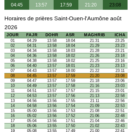
04:45
13:57
17:59
21:20
23:08
Horaires de prières Saint-Ouen-l'Aumône août
2026
JOUR
FAJR
DOHR
ASR
MAGHRIB
ICHA
01
04:29
13:58
18:04
21:31
23:25
02
04:31
13:58
18:04
21:29
23:23
03
04:34
13:58
18:03
21:28
23:21
04
04:36
13:58
18:02
21:26
23:18
05
04:38
13:58
18:02
21:25
23:16
06
04:40
13:57
18:01
21:23
23:13
07
04:43
13:57
18:00
21:22
23:11
08
04:45
13:57
17:59
21:20
23:08
09
04:47
13:57
17:59
21:18
23:06
10
04:49
13:57
17:58
21:16
23:03
11
04:51
13:57
17:57
21:15
23:01
12
04:53
13:57
17:56
21:13
22:58
13
04:56
13:56
17:55
21:11
22:56
14
04:58
13:56
17:54
21:09
22:53
15
05:00
13:56
17:53
21:08
22:51
16
05:02
13:56
17:52
21:06
22:48
17
05:04
13:56
17:51
21:04
22:46
18
05:06
13:55
17:50
21:02
22:43
19
05:08
13:55
17:49
21:00
22:41