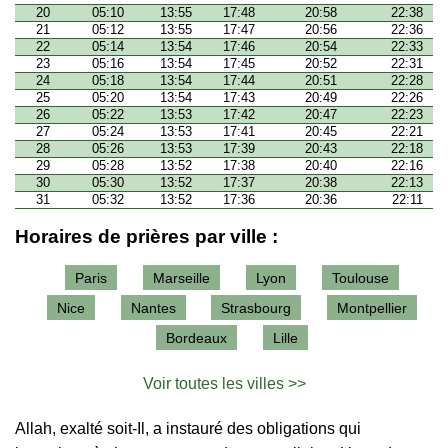
20
05:10
13:55
17:48
20:58
22:38
21
05:12
13:55
17:47
20:56
22:36
22
05:14
13:54
17:46
20:54
22:33
23
05:16
13:54
17:45
20:52
22:31
24
05:18
13:54
17:44
20:51
22:28
25
05:20
13:54
17:43
20:49
22:26
26
05:22
13:53
17:42
20:47
22:23
27
05:24
13:53
17:41
20:45
22:21
28
05:26
13:53
17:39
20:43
22:18
29
05:28
13:52
17:38
20:40
22:16
30
05:30
13:52
17:37
20:38
22:13
31
05:32
13:52
17:36
20:36
22:11
Horaires de prières par ville :
Paris
Marseille
Lyon
Toulouse
Nice
Nantes
Strasbourg
Montpellier
Bordeaux
Lille
Voir toutes les villes >>
Allah, exalté soit-Il, a instauré des obligations qui