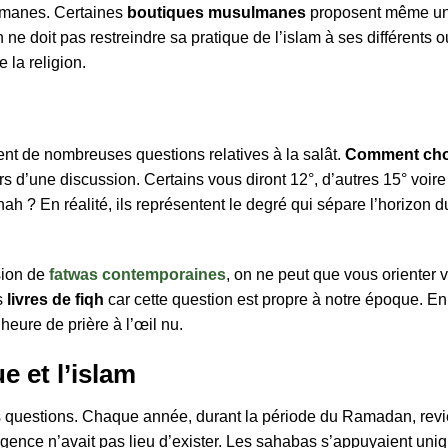
lmanes. Certaines
boutiques musulmanes
proposent même une
 doit pas restreindre sa pratique de l’islam à ses différents outi
 la religion.
t de nombreuses questions relatives à la salât.
Comment choi
s d’une discussion. Certains vous diront 12°, d’autres 15° voire
h ? En réalité, ils représentent le degré qui sépare l’horizon du
sion de
fatwas contemporaines
, on ne peut que vous orienter v
s
livres de fiqh
car cette question est propre à notre époque. En
’heure de prière à l’œil nu.
e et l’islam
 questions. Chaque année, durant la période du Ramadan, revien
nce n’avait pas lieu d’exister. Les sahabas s’appuyaient uniq