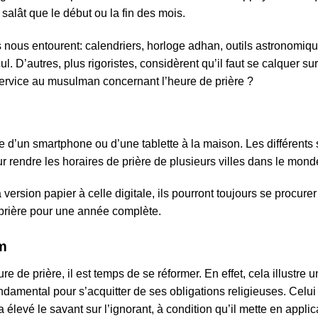
salât que le début ou la fin des mois.
 nous entourent: calendriers, horloge adhan, outils astronom
. D’autres, plus rigoristes, considèrent qu’il faut se calquer sur
service au musulman concernant l’heure de prière ?
 d’un smartphone ou d’une tablette à la maison. Les différents
rendre les horaires de prière de plusieurs villes dans le mond
a version papier à celle digitale, ils pourront toujours se procur
prière pour une année complète.
am
re de prière, il est temps de se réformer. En effet, cela illust
ndamental pour s’acquitter de ses obligations religieuses. Celui
 a élevé le savant sur l’ignorant, à condition qu’il mette en appli