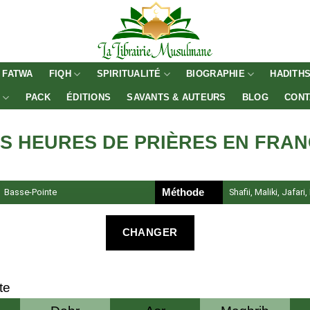
FATWA
FIQH
SPIRITUALITÉ
BIOGRAPHIE
HADITH
E
PACK
ÉDITIONS
SAVANTS & AUTEURS
BLOG
CONT
S HEURES DE PRIÈRES EN FRA
Basse-Pointe
Méthode
Shafii, Maliki, Jafari
CHANGER
te