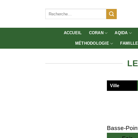
Aller
au
Recherche
pour :
contenu
ACCUEIL
CORAN
AQIDA
MÉTHODOLOGIE
FAMILL
LE
Ville
Basse-Poin