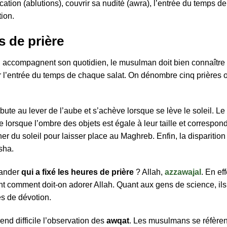
fication (ablutions), couvrir sa nudité (awra), l’entrée du temps d
tion.
s de prière
qui accompagnent son quotidien, le musulman doit bien connaître
mer l’entrée du temps de chaque salat. On dénombre cinq prières
bute au lever de l’aube et s’achève lorsque se lève le soleil. L
ne lorsque l’ombre des objets est égale à leur taille et correspon
er du soleil pour laisser place au Maghreb. Enfin, la disparition
sha.
mander
qui a fixé les heures de prière
? Allah,
azzawajal
. En ef
 comment doit-on adorer Allah. Quant aux gens de science, ils 
s de dévotion.
nd difficile l’observation des
awqat
. Les musulmans se réfèren