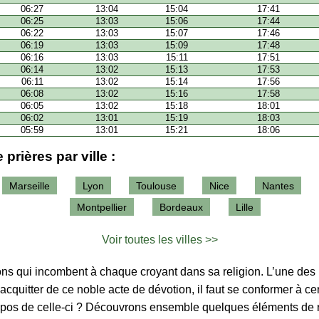
06:27
13:04
15:04
17:41
06:25
13:03
15:06
17:44
06:22
13:03
15:07
17:46
06:19
13:03
15:09
17:48
06:16
13:03
15:11
17:51
06:14
13:02
15:13
17:53
06:11
13:02
15:14
17:56
06:08
13:02
15:16
17:58
06:05
13:02
15:18
18:01
06:02
13:01
15:19
18:03
05:59
13:01
15:21
18:06
 prières par ville :
Marseille
Lyon
Toulouse
Nice
Nantes
Montpellier
Bordeaux
Lille
Voir toutes les villes >>
tions qui incombent à chaque croyant dans sa religion. L’une des p
’acquitter de ce noble acte de dévotion, il faut se conformer à ce
ropos de celle-ci ? Découvrons ensemble quelques éléments de