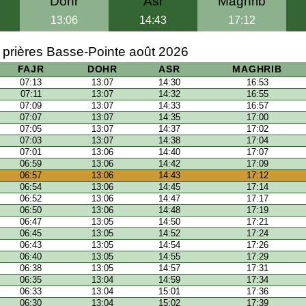
Dohr
Asr
Maghrib
13:06
14:43
17:12
 prières Basse-Pointe août 2026
FAJR
DOHR
ASR
MAGHRIB
07:13
13:07
14:30
16:53
07:11
13:07
14:32
16:55
07:09
13:07
14:33
16:57
07:07
13:07
14:35
17:00
07:05
13:07
14:37
17:02
07:03
13:07
14:38
17:04
07:01
13:06
14:40
17:07
06:59
13:06
14:42
17:09
06:57
13:06
14:43
17:12
06:54
13:06
14:45
17:14
06:52
13:06
14:47
17:17
06:50
13:06
14:48
17:19
06:47
13:05
14:50
17:21
06:45
13:05
14:52
17:24
06:43
13:05
14:54
17:26
06:40
13:05
14:55
17:29
06:38
13:05
14:57
17:31
06:35
13:04
14:59
17:34
06:33
13:04
15:01
17:36
06:30
13:04
15:02
17:39