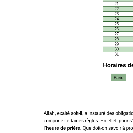
21
22
23
24
25
26
27
28
29
30
31
Horaires de
Paris
Allah, exalté soit-Il, a instauré des obliga
comporte certaines règles. En effet, pour s
l’
heure de prière
. Que doit-on savoir à p