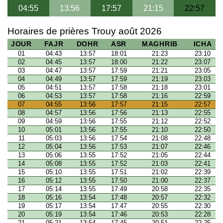
04:55
13:56
17:57
21:15
22:57
Horaires de prières Trouy août 2026
JOUR
FAJR
DOHR
ASR
MAGHRIB
ICHA
01
04:43
13:57
18:01
21:23
23:10
02
04:45
13:57
18:00
21:22
23:07
03
04:47
13:57
17:59
21:21
23:05
04
04:49
13:57
17:59
21:19
23:03
05
04:51
13:57
17:58
21:18
23:01
06
04:53
13:57
17:58
21:16
22:59
07
04:55
13:56
17:57
21:15
22:57
08
04:57
13:56
17:56
21:13
22:55
09
04:59
13:56
17:55
21:12
22:52
10
05:01
13:56
17:55
21:10
22:50
11
05:03
13:56
17:54
21:08
22:48
12
05:04
13:56
17:53
21:07
22:46
13
05:06
13:55
17:52
21:05
22:44
14
05:08
13:55
17:52
21:03
22:41
15
05:10
13:55
17:51
21:02
22:39
16
05:12
13:55
17:50
21:00
22:37
17
05:14
13:55
17:49
20:58
22:35
18
05:16
13:54
17:48
20:57
22:32
19
05:17
13:54
17:47
20:55
22:30
20
05:19
13:54
17:46
20:53
22:28
21
05:21
13:54
17:45
20:51
22:25