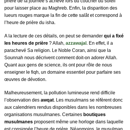
prière de la journée s’achève lors du coucher du soleil
pour laisser place au Maghreb. Enfin, la disparition des
lueurs rouges marque la fin de cette salât et correspond à
l’heure de prière du isha.
A la lecture de ces détails, on peut se demander
qui a fixé
les heures de prière
? Allah,
azzawajal
. En effet, il a
parachevé Sa religion. Le Noble Coran, ainsi que la
Sounnah nous décrivent comment doit-on adorer Allah.
Quant aux gens de science, ils ont pour rôle de nous
enseigner le fiqh, un domaine essentiel pour parfaire ses
œuvres de dévotion.
Malheureusement, la pollution lumineuse rend difficile
l’observation des
awqat
. Les musulmans se réfèrent donc
aux calendriers rendus disponibles dans les nombreuses
organisations musulmanes. Certaines
boutiques
musulmanes
proposent même une horloge dans laquelle
est consignée l’heure de prière. Néanmoins, le musulman