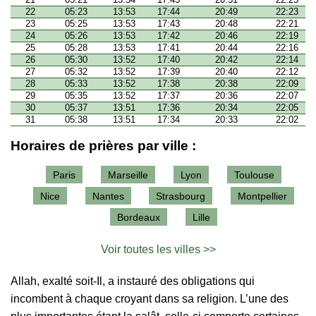
22
05:23
13:53
17:44
20:49
22:23
23
05:25
13:53
17:43
20:48
22:21
24
05:26
13:53
17:42
20:46
22:19
25
05:28
13:53
17:41
20:44
22:16
26
05:30
13:52
17:40
20:42
22:14
27
05:32
13:52
17:39
20:40
22:12
28
05:33
13:52
17:38
20:38
22:09
29
05:35
13:52
17:37
20:36
22:07
30
05:37
13:51
17:36
20:34
22:05
31
05:38
13:51
17:34
20:33
22:02
Horaires de prières par ville :
Paris
Marseille
Lyon
Toulouse
Nice
Nantes
Strasbourg
Montpellier
Bordeaux
Lille
Voir toutes les villes >>
Allah, exalté soit-Il, a instauré des obligations qui
incombent à chaque croyant dans sa religion. L’une des