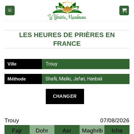
Aller
au
contenu
LES HEURES DE PRIÈRES EN
FRANCE
Trouy
Ville
Shafii, Maliki, Jafari, Hanbali
Méthode
CHANGER
Trouy
07/08/2026
Fajr
Dohr
Asr
Maghrib
Icha