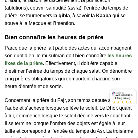
L’islam, la raison, le discernement, la purification
(ablutions), couvrir sa nudité (awra), l’entrée du temps de
prière, se tourner vers
la qibla
, à savoir
la Kaaba
qui se
trouve à la Mecque et l’intention.
Bien connaître les heures de prière
Parce que la prière fait partie des actes qui accompagnent
son quotidien, le musulman doit bien connaître
les heures
fixes de la prière
. Effectivement, il doit être capable
d’estimer l’entrée du temps de chaque salat. On dénombre
cinq prières obligatoires qui comportent chacune son
heure d’entrée et de sortie.
9.9
/10 (1845 avis)
Concernant la prière du Fajr, son temps débute au lever de
★★★★★
l’aube et s’achève lorsque se lève le soleil. Le Dhor, quant
à lui, commence lorsque le soleil décline vers le couchant.
Il se termine lorsque l’ombre des objets est égale à leur
taille et correspond à l’entrée du temps du Asr. La troisième