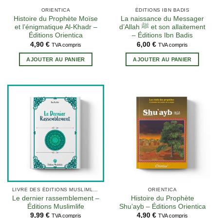
ORIENTICA
ÉDITIONS IBN BADIS
Histoire du Prophète Moïse
La naissance du Messager
et l’énigmatique Al-Khadr –
d’Allah ﷺ et son allaitement
Éditions Orientica
– Éditions Ibn Badis
4,90
€
6,00
€
TVA compris
TVA compris
AJOUTER AU PANIER
AJOUTER AU PANIER
2 avis
LIVRE DES ÉDITIONS MUSLIMLIFE
ORIENTICA
Le dernier rassemblement –
Histoire du Prophète
Éditions Muslimlife
Shu’ayb – Éditions Orientica
9,99
€
4,90
€
TVA compris
TVA compris