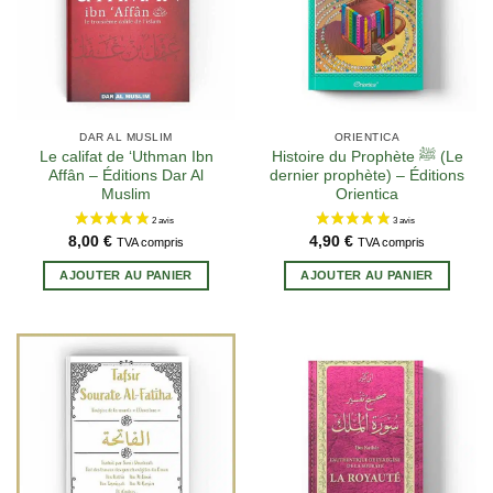
DAR AL MUSLIM
ORIENTICA
Le califat de ‘Uthman Ibn
Histoire du Prophète ﷺ (Le
Affân – Éditions Dar Al
dernier prophète) – Éditions
Muslim
Orientica
8,00
€
4,90
€
TVA compris
TVA compris
AJOUTER AU PANIER
AJOUTER AU PANIER
2 avis