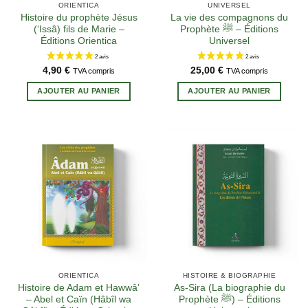
ORIENTICA
UNIVERSEL
Histoire du prophète Jésus
La vie des compagnons du
(‘Issâ) fils de Marie –
Prophète ﷺ – Éditions
Éditions Orientica
Universel
4,90
€
25,00
€
TVA compris
TVA compris
AJOUTER AU PANIER
AJOUTER AU PANIER
6 avis
ORIENTICA
HISTOIRE & BIOGRAPHIE
Histoire de Adam et Hawwâ’
As-Sira (La biographie du
– Abel et Caïn (Hâbîl wa
Prophète ﷺ) – Éditions