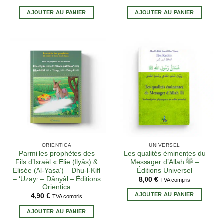
AJOUTER AU PANIER
AJOUTER AU PANIER
ORIENTICA
UNIVERSEL
Parmi les prophètes des
Les qualités éminentes du
Fils d’Israël « Elie (Ilyâs) &
Messager d’Allah ﷺ –
Elisée (Al-Yasa‘) – Dhu-l-Kifl
Éditions Universel
– ‘Uzayr – Dânyâl – Éditions
8,00
€
TVA compris
Orientica
AJOUTER AU PANIER
4,90
€
TVA compris
AJOUTER AU PANIER