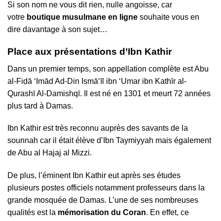
Si son nom ne vous dit rien, nulle angoisse, car
votre
boutique musulmane en ligne
souhaite vous en
dire davantage à son sujet…
Place aux présentations d’Ibn Kathir
Dans un premier temps, son appellation complète est Abu
al-Fiḍā ‘Imād Ad-Din Ismā‘īl ibn ‘Umar ibn Kathīr al-
Qurashī Al-Damishqī. Il est né en 1301 et meurt 72 années
plus tard à Damas.
Ibn Kathir est très reconnu auprès des savants de la
sounnah car il était élève d’Ibn Taymiyyah mais également
de Abu al Hajaj al Mizzi.
De plus, l’éminent Ibn Kathir eut après ses études
plusieurs postes officiels notamment professeurs dans la
grande mosquée de Damas. L’une de ses nombreuses
qualités est la
mémorisation du Coran
. En effet, ce