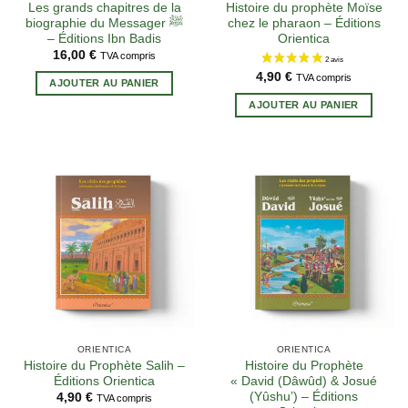
Les grands chapitres de la
Histoire du prophète Moïse
2 avis
biographie du Messager ﷺ
chez le pharaon – Éditions
– Éditions Ibn Badis
Orientica
16,00
€
TVA compris
4,90
€
TVA compris
AJOUTER AU PANIER
AJOUTER AU PANIER
ORIENTICA
ORIENTICA
Histoire du Prophète Salih –
Histoire du Prophète
Éditions Orientica
« David (Dâwûd) & Josué
(Yûshu’) – Éditions
4,90
€
TVA compris