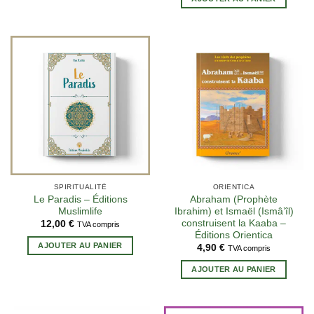
SPIRITUALITÉ
ORIENTICA
Le Paradis – Éditions
Abraham (Prophète
Muslimlife
Ibrahim) et Ismaël (Ismâ’îl)
construisent la Kaaba –
12,00
€
TVA compris
Éditions Orientica
AJOUTER AU PANIER
4,90
€
TVA compris
AJOUTER AU PANIER