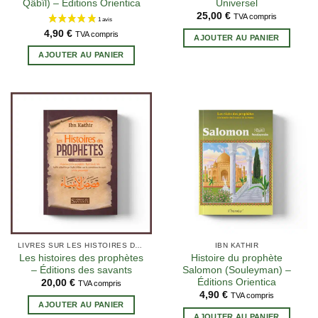
Qâbîl) – Éditions Orientica
Universel
25,00
€
TVA compris
4,90
€
TVA compris
AJOUTER AU PANIER
AJOUTER AU PANIER
4 avis
LIVRES SUR LES HISTOIRES DES PROPHÈTES
IBN KATHIR
Les histoires des prophètes
Histoire du prophète
– Éditions des savants
Salomon (Souleyman) –
Éditions Orientica
20,00
€
TVA compris
4,90
€
TVA compris
AJOUTER AU PANIER
AJOUTER AU PANIER