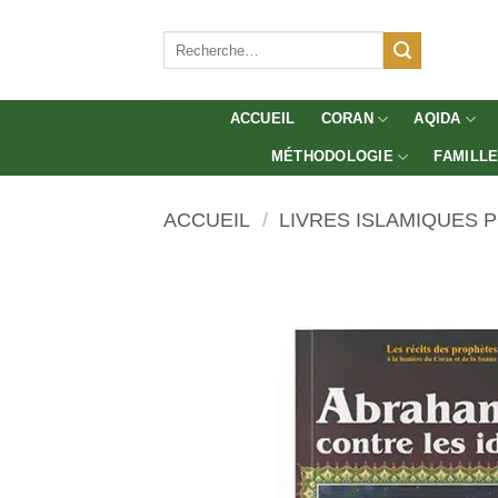
Aller
au
Recherche
pour :
contenu
ACCUEIL
CORAN
AQIDA
MÉTHODOLOGIE
FAMILL
ACCUEIL
/
LIVRES ISLAMIQUES 