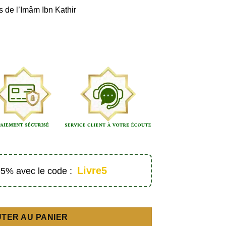
s de l’Imâm Ibn Kathir
Livre5
 -5% avec le code :
Ibrahim) contre les idoles - Éditions Orientica
TER AU PANIER