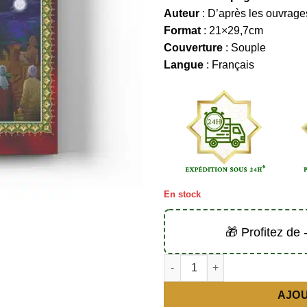
Auteur
: D’après les ouvrage
Format
: 21×29,7cm
Couverture
: Souple
Langue
: Français
En stock
🎁 Profitez de
quantité de Abraham (Prophète 
AJOU