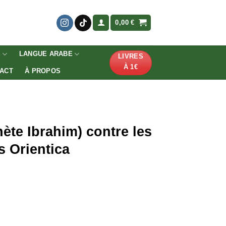
0,00
€
S
LANGUE ARABE
LIVRES
À 1€
ACT
À PROPOS
te Ibrahim) contre les
s Orientica