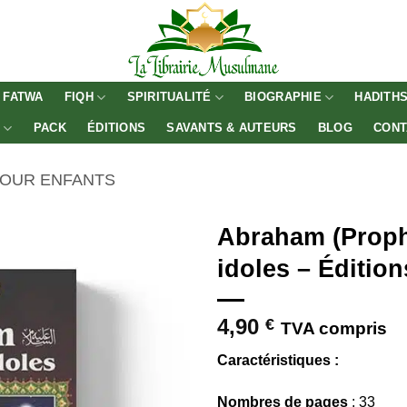
FATWA
FIQH
SPIRITUALITÉ
BIOGRAPHIE
HADITH
E
PACK
ÉDITIONS
SAVANTS & AUTEURS
BLOG
CONT
POUR ENFANTS
Abraham (Prophè
idoles – Édition
4,90
€
TVA compris
Caractéristiques :
Nombres de pages
: 33