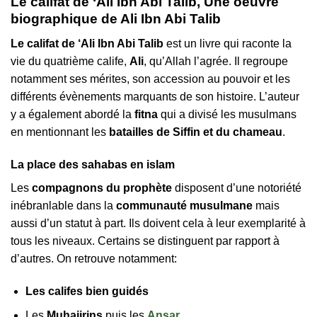
Le califat de ‘Ali Ibn Abi Talib, Une oeuvre
biographique de Ali Ibn Abi Talib
Le califat de ‘Ali Ibn Abi Talib
est un livre qui raconte la
vie du quatrième calife,
Ali
, qu’Allah l’agrée. Il regroupe
notamment ses mérites, son accession au pouvoir et les
différents évènements marquants de son histoire. L’auteur
y a également abordé la
fitna
qui a divisé les musulmans
en mentionnant les
batailles de Siffin et du chameau
.
La place des sahabas en islam
Les
compagnons du prophète
disposent d’une notoriété
inébranlable dans la
communauté musulmane
mais
aussi d’un statut à part. Ils doivent cela à leur exemplarité à
tous les niveaux. Certains se distinguent par rapport à
d’autres. On retrouve notamment:
Les califes bien guidés
Les
Muhajirins
puis les
Ansar