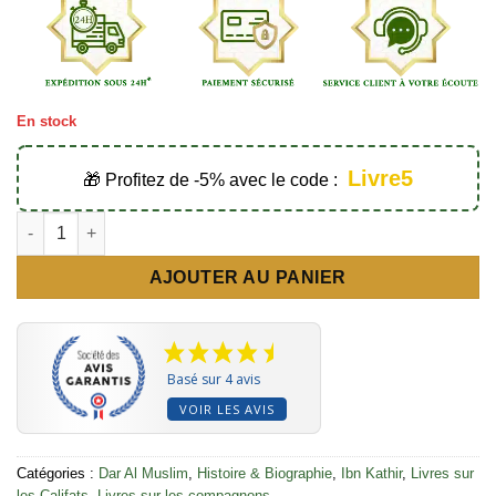
En stock
Livre5
🎁 Profitez de -5% avec le code :
quantité de Le califat de 'Ali Ibn Abi Talib - Éditions Dar Al Mus
AJOUTER AU PANIER
Basé sur 4 avis
VOIR LES AVIS
Catégories :
Dar Al Muslim
,
Histoire & Biographie
,
Ibn Kathir
,
Livres sur
les Califats
,
Livres sur les compagnons