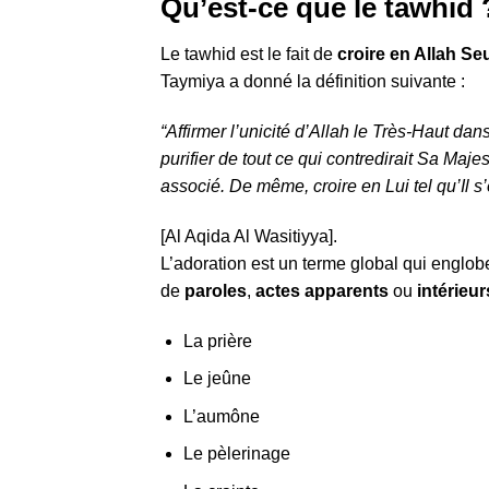
Qu’est-ce que le tawhid 
Le tawhid est le fait de
croire en Allah S
Taymiya a donné la définition suivante :
“Affirmer l’unicité d’Allah le Très-Haut dan
purifier de tout ce qui contredirait Sa Maje
associé. De même, croire en Lui tel qu’Il s
[Al Aqida Al Wasitiyya].
L’adoration est un terme global qui englobe
de
paroles
,
actes apparents
ou
intérieur
La prière
Le jeûne
L’aumône
Le pèlerinage