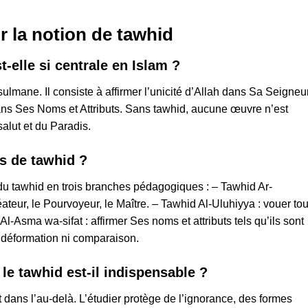
r la notion de tawhid
-elle si centrale en Islam ?
ulmane. Il consiste à affirmer l’unicité d’Allah dans Sa Seigneur
dans Ses Noms et Attributs. Sans tawhid, aucune œuvre n’est
salut et du Paradis.
es de tawhid ?
u tawhid en trois branches pédagogiques : – Tawhid Ar-
ateur, le Pourvoyeur, le Maître. – Tawhid Al-Uluhiyya : vouer to
l-Asma wa-sifat : affirmer Ses noms et attributs tels qu’ils sont
 déformation ni comparaison.
le tawhid est-il indispensable ?
et dans l’au-delà. L’étudier protège de l’ignorance, des formes