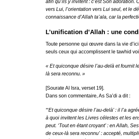
afin qu’ils y invitent : c’est Son adoration.
vers Lui, l’orientation vers Lui seul, et le
connaissance d’Allah ta’ala, car la perfec
L’unification d’Allah : une con
Toute personne qui œuvre dans la vie d’ici
seuls ceux qui accomplissent le tawhid voi
« Et
quiconque désire l’au-delà
et fournit 
là sera reconnu. »
[Sourate Al Isra, verset 19].
Dans son commentaire, As Sa’di a dit :
“‘Et quiconque désire l’au-delà’ : il l’a agr
à quoi invitent les Livres célestes et les 
peut. ‘Tout en étant croyant’ : en Allah, Se
de ceux-là sera reconnu’ :
accepté, multipli