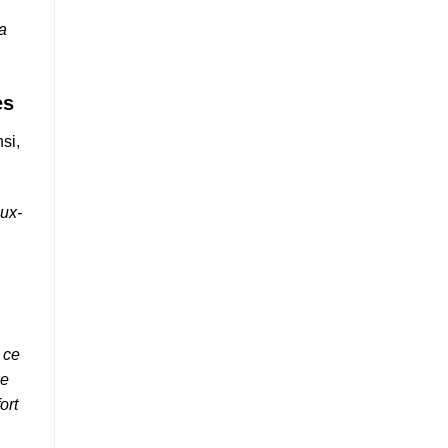
la
es
si,
eux-
n ce
le
ort