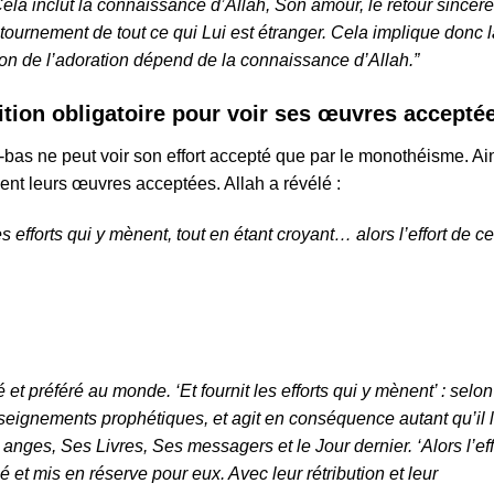
 Cela inclut la connaissance d’Allah,
Son amour, le retour sincère
 détournement de tout ce qui Lui est étranger. Cela implique donc 
tion de l’adoration dépend de la connaissance d’Allah.”
dition obligatoire pour voir ses œuvres accepté
-bas ne peut voir son effort accepté que par le monothéisme. Ain
ent leurs œuvres acceptées. Allah a révélé :
les efforts qui y mènent, tout en étant croyant… alors l’effort de c
éé et préféré au monde. ‘Et fournit les efforts qui y mènent’ : selo
enseignements prophétiques, et agit en conséquence autant qu’il 
s anges, Ses Livres, Ses messagers et le Jour dernier. ‘Alors l’eff
é et mis en réserve pour eux. Avec leur rétribution et leur