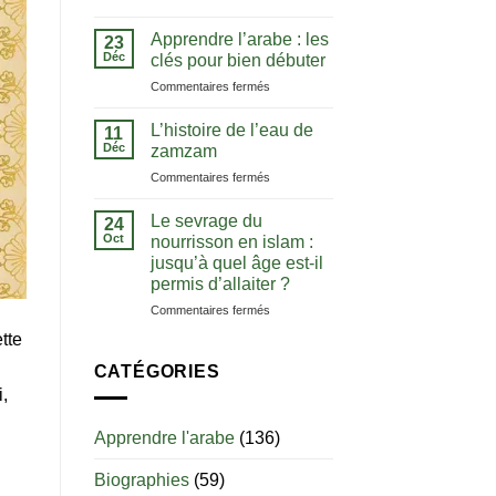
La
comprendre
notion
le
Apprendre l’arabe : les
23
de
Coran
Déc
clés pour bien débuter
tawhid
dans
sur
Commentaires fermés
:
sa
Apprendre
comprendre
langue
l’arabe
l’unicité
L’histoire de l’eau de
11
:
d’Allah
Déc
zamzam
les
sur
Commentaires fermés
clés
L’histoire
pour
de
bien
Le sevrage du
24
l’eau
débuter
Oct
nourrisson en islam :
de
jusqu’à quel âge est-il
zamzam
permis d’allaiter ?
sur
Commentaires fermés
Le
tte
sevrage
du
CATÉGORIES
nourrisson
,
en
islam
Apprendre l'arabe
(136)
:
jusqu’à
Biographies
(59)
quel