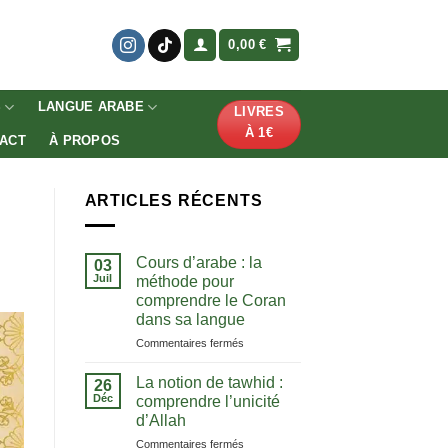
0,00
€
S
LANGUE ARABE
LIVRES
À 1€
ACT
À PROPOS
ARTICLES RÉCENTS
Cours d’arabe : la
03
Juil
méthode pour
comprendre le Coran
dans sa langue
sur
Commentaires fermés
Cours
d’arabe
La notion de tawhid :
26
:
Déc
comprendre l’unicité
la
d’Allah
méthode
sur
Commentaires fermés
pour