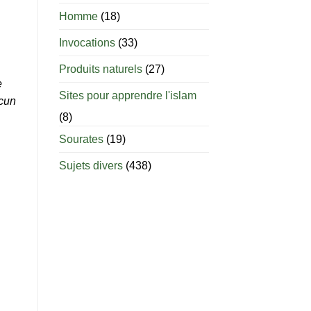
âge
est-
Homme
(18)
il
permis
Invocations
(33)
d’allaiter
?
Produits naturels
(27)
e
Sites pour apprendre l'islam
ucun
(8)
Sourates
(19)
Sujets divers
(438)