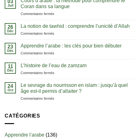
Cours d’arabe : la méthode pour comprendre le
03
Juil
Coran dans sa langue
sur
Commentaires fermés
Cours
d’arabe
La notion de tawhid : comprendre l’unicité d’Allah
26
:
Déc
sur
Commentaires fermés
la
La
méthode
notion
Apprendre l’arabe : les clés pour bien débuter
pour
23
de
Déc
comprendre
sur
Commentaires fermés
tawhid
le
Apprendre
:
Coran
l’arabe
L’histoire de l’eau de zamzam
comprendre
11
dans
:
Déc
l’unicité
sa
sur
Commentaires fermés
les
d’Allah
langue
L’histoire
clés
de
Le sevrage du nourrisson en islam : jusqu’à quel
pour
24
l’eau
Oct
bien
âge est-il permis d’allaiter ?
de
débuter
sur
Commentaires fermés
zamzam
Le
sevrage
du
CATÉGORIES
nourrisson
en
islam
Apprendre l'arabe
(136)
: