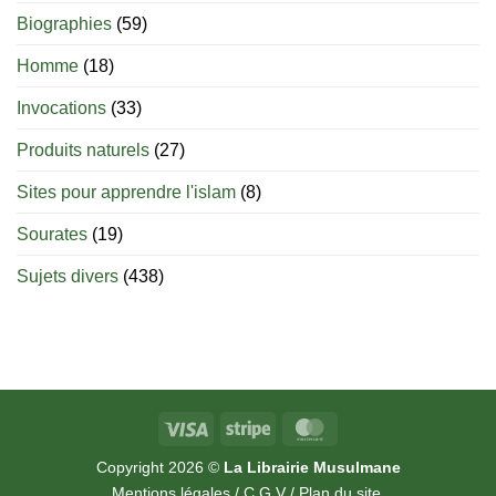
jusqu’à
Biographies
(59)
quel
âge
est-
Homme
(18)
il
permis
Invocations
(33)
d’allaiter
?
Produits naturels
(27)
Sites pour apprendre l'islam
(8)
Sourates
(19)
Sujets divers
(438)
Visa
Stripe
MasterCard
Copyright 2026 ©
La Librairie Musulmane
Mentions légales
/
C.G.V
/
Plan du site
.