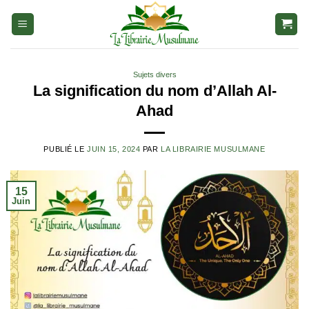
Aller
au
contenu
Sujets divers
La signification du nom d’Allah Al-
Ahad
PUBLIÉ LE
JUIN 15, 2024
PAR
LA LIBRAIRIE MUSULMANE
15
Juin