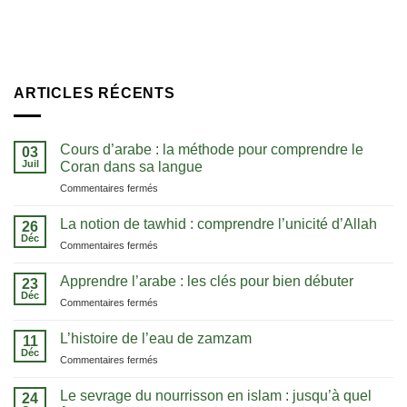
ARTICLES RÉCENTS
Cours d’arabe : la méthode pour comprendre le
03
Juil
Coran dans sa langue
sur
Commentaires fermés
Cours
d’arabe
La notion de tawhid : comprendre l’unicité d’Allah
26
:
Déc
sur
Commentaires fermés
la
La
méthode
notion
Apprendre l’arabe : les clés pour bien débuter
pour
23
de
Déc
comprendre
sur
Commentaires fermés
tawhid
le
Apprendre
:
Coran
l’arabe
L’histoire de l’eau de zamzam
comprendre
11
dans
:
Déc
l’unicité
sa
sur
Commentaires fermés
les
d’Allah
langue
L’histoire
clés
de
Le sevrage du nourrisson en islam : jusqu’à quel
pour
24
l’eau