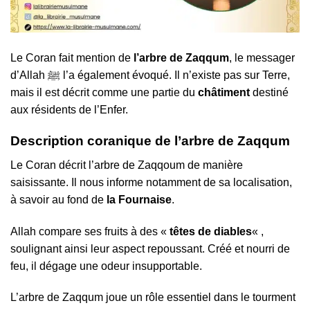
Le Coran fait mention de
l’arbre de Zaqqum
, le messager
d’Allah ﷺ l’a également évoqué. Il n’existe pas sur Terre,
mais il est décrit comme une partie du
châtiment
destiné
aux résidents de l’Enfer.
Description coranique de l’arbre de Zaqqum
Le Coran décrit l’arbre de Zaqqoum de manière
saisissante. Il nous informe notamment de sa localisation,
à savoir au fond de
la Fournaise
.
Allah compare ses fruits à des «
têtes de diables
« ,
soulignant ainsi leur aspect repoussant. Créé et nourri de
feu, il dégage une odeur insupportable.
L’arbre de Zaqqum joue un rôle essentiel dans le tourment