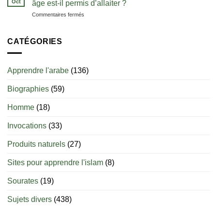
Oct
bien
âge est-il permis d’allaiter ?
de
débuter
sur
Commentaires fermés
zamzam
Le
sevrage
du
CATÉGORIES
nourrisson
en
islam
Apprendre l'arabe
(136)
:
jusqu’à
Biographies
(59)
quel
âge
est-
Homme
(18)
il
permis
Invocations
(33)
d’allaiter
?
Produits naturels
(27)
Sites pour apprendre l'islam
(8)
Sourates
(19)
Sujets divers
(438)