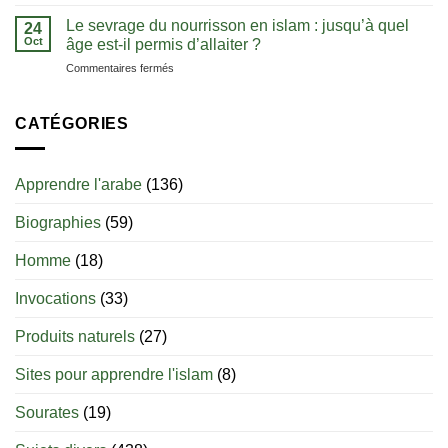
langue
L’histoire
clés
de
Le sevrage du nourrisson en islam : jusqu’à quel
pour
24
l’eau
Oct
bien
âge est-il permis d’allaiter ?
de
débuter
sur
Commentaires fermés
zamzam
Le
sevrage
du
CATÉGORIES
nourrisson
en
islam
Apprendre l'arabe
(136)
:
jusqu’à
Biographies
(59)
quel
âge
est-
Homme
(18)
il
permis
Invocations
(33)
d’allaiter
?
Produits naturels
(27)
Sites pour apprendre l'islam
(8)
Sourates
(19)