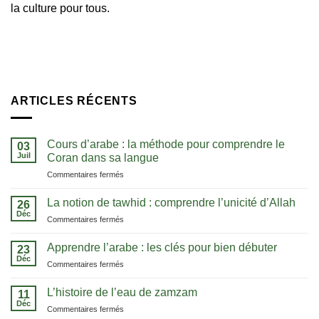
la culture pour tous.
ARTICLES RÉCENTS
Cours d’arabe : la méthode pour comprendre le
03
Juil
Coran dans sa langue
sur
Commentaires fermés
Cours
d’arabe
La notion de tawhid : comprendre l’unicité d’Allah
26
:
Déc
sur
Commentaires fermés
la
La
méthode
notion
Apprendre l’arabe : les clés pour bien débuter
pour
23
de
Déc
comprendre
sur
Commentaires fermés
tawhid
le
Apprendre
:
Coran
l’arabe
L’histoire de l’eau de zamzam
comprendre
11
dans
:
Déc
l’unicité
sa
sur
Commentaires fermés
les
d’Allah