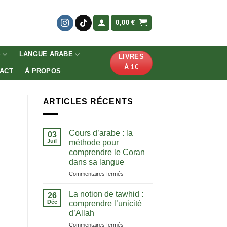
0,00
€
S
LANGUE ARABE
LIVRES
À 1€
ACT
À PROPOS
ARTICLES RÉCENTS
Cours d’arabe : la
03
Juil
méthode pour
comprendre le Coran
dans sa langue
sur
Commentaires fermés
Cours
d’arabe
La notion de tawhid :
26
:
Déc
comprendre l’unicité
la
d’Allah
méthode
sur
Commentaires fermés
pour