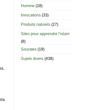
âge
est-
Homme
(18)
il
permis
Invocations
(33)
d’allaiter
?
Produits naturels
(27)
Sites pour apprendre l'islam
(8)
Sourates
(19)
Sujets divers
(438)
nes.
ela