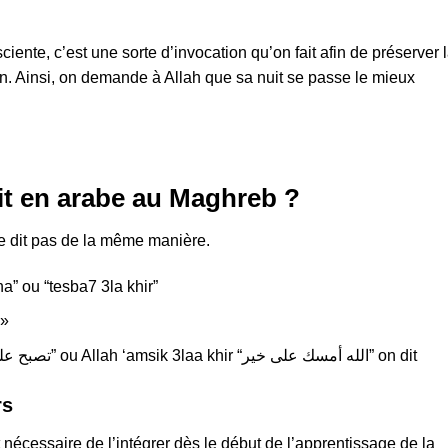
ente, c’est une sorte d’invocation qu’on fait afin de préserver 
in. Ainsi, on demande à Allah que sa nuit se passe le mieux
.
t en arabe au Maghreb ?
se dit pas de la même manière.
ina” ou “tesba7 3la khir”
gérie, on dit : « ليلة سعيدة »
Enfin, au Maroc, tSbeH 3laa khir “تصبح على خير” ou Allah ‘amsik 3laa khir “الله أمسك على خير” on dit
rs
t nécessaire de l’intégrer dès le début de l’apprentissage de la