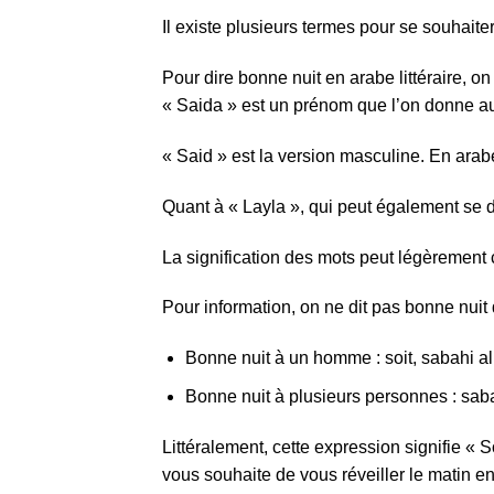
Il existe plusieurs termes pour se souhaite
Pour dire bonne nuit en arabe littéraire, on dit : ليلة سعيدة, soit layla en arabe phonétique. D
« Saida » est un prénom que l’on donne 
« Said » est la version masculine. En arabe
Quant à « Layla », qui peut également se dire
La signification des mots peut légèrement
Pour information, on ne dit pas bonne nui
Bonne nuit à un homme : soit, sabahi a
Bonne nuit à plusieurs personnes : sab
Littéralement, cette expression signifie « 
vous souhaite de vous réveiller le matin en