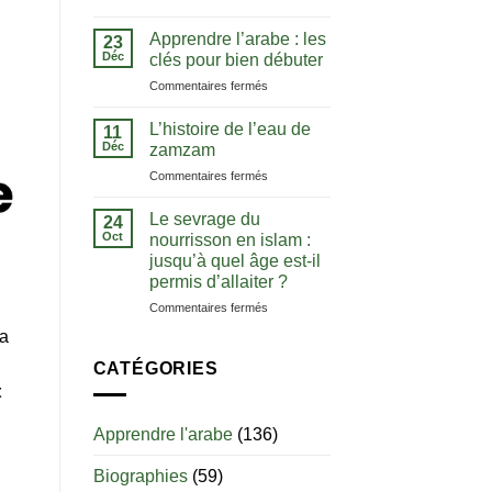
La
comprendre
notion
le
Apprendre l’arabe : les
23
de
Coran
Déc
clés pour bien débuter
tawhid
dans
sur
Commentaires fermés
:
sa
Apprendre
comprendre
langue
l’arabe
l’unicité
L’histoire de l’eau de
11
:
d’Allah
Déc
zamzam
les
sur
Commentaires fermés
clés
L’histoire
pour
de
bien
Le sevrage du
24
l’eau
débuter
Oct
nourrisson en islam :
de
jusqu’à quel âge est-il
zamzam
permis d’allaiter ?
sur
Commentaires fermés
Le
sa
sevrage
du
CATÉGORIES
nourrisson
t
en
islam
Apprendre l'arabe
(136)
:
jusqu’à
Biographies
(59)
quel