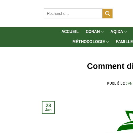
Aller
au
Recherche
pour :
contenu
ACCUEIL
CORAN
AQIDA
MÉTHODOLOGIE
FAMILL
Comment di
PUBLIÉ LE
JAN
28
Jan