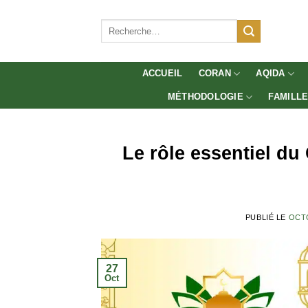
Aller
au
Recherche
pour :
contenu
ACCUEIL
CORAN
AQIDA
MÉTHODOLOGIE
FAMILL
Le rôle essentiel d
PUBLIÉ LE
OCTO
27
Oct