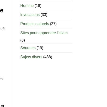
âge
est-
Homme
(18)
il
de
permis
Invocations
(33)
d’allaiter
?
Produits naturels
(27)
ous
Sites pour apprendre l'islam
(8)
Sourates
(19)
Sujets divers
(438)
es
 et