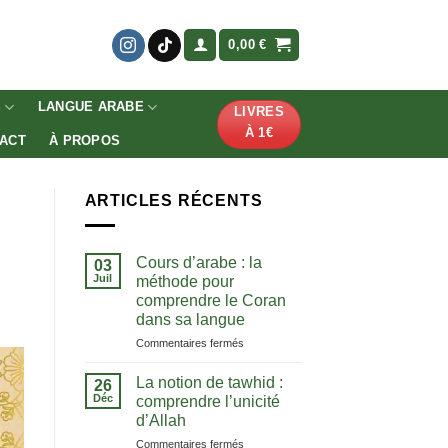
0,00
€
S
LANGUE ARABE
LIVRES
À 1€
ACT
À PROPOS
ARTICLES RÉCENTS
Cours d’arabe : la
03
Juil
méthode pour
comprendre le Coran
dans sa langue
sur
Commentaires fermés
Cours
d’arabe
La notion de tawhid :
26
:
Déc
comprendre l’unicité
la
d’Allah
méthode
sur
Commentaires fermés
pour