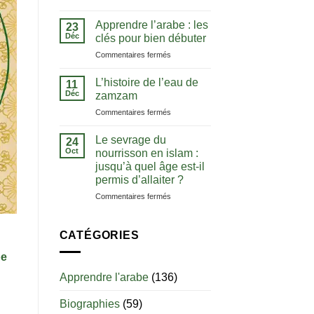
La
comprendre
notion
le
Apprendre l’arabe : les
23
de
Coran
Déc
clés pour bien débuter
tawhid
dans
sur
Commentaires fermés
:
sa
Apprendre
comprendre
langue
l’arabe
l’unicité
L’histoire de l’eau de
11
:
d’Allah
Déc
zamzam
les
sur
Commentaires fermés
clés
L’histoire
pour
de
bien
Le sevrage du
24
l’eau
débuter
Oct
nourrisson en islam :
de
jusqu’à quel âge est-il
zamzam
permis d’allaiter ?
sur
Commentaires fermés
Le
sevrage
du
CATÉGORIES
nourrisson
en
pe
islam
Apprendre l'arabe
(136)
:
jusqu’à
Biographies
(59)
quel