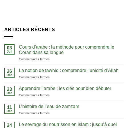
ARTICLES RÉCENTS
Cours d’arabe : la méthode pour comprendre le
03
Juil
Coran dans sa langue
sur
Commentaires fermés
Cours
d’arabe
La notion de tawhid : comprendre l’unicité d’Allah
26
:
Déc
sur
Commentaires fermés
la
La
méthode
notion
Apprendre l’arabe : les clés pour bien débuter
pour
23
de
Déc
comprendre
sur
Commentaires fermés
tawhid
le
Apprendre
:
Coran
l’arabe
L’histoire de l’eau de zamzam
comprendre
11
dans
:
Déc
l’unicité
sa
sur
Commentaires fermés
les
d’Allah
langue
L’histoire
clés
de
Le sevrage du nourrisson en islam : jusqu’à quel
pour
24
l’eau