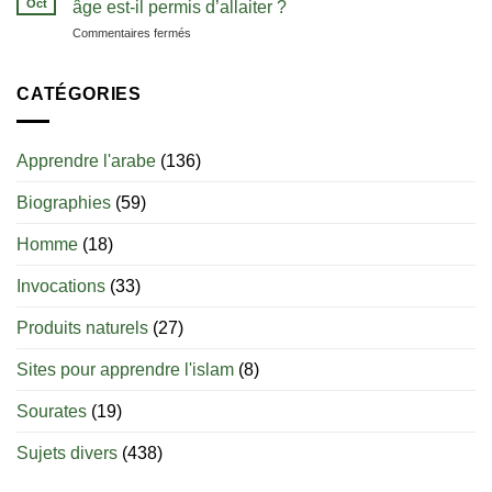
Oct
bien
âge est-il permis d’allaiter ?
de
débuter
sur
Commentaires fermés
zamzam
Le
sevrage
du
CATÉGORIES
nourrisson
en
islam
Apprendre l'arabe
(136)
:
jusqu’à
Biographies
(59)
quel
âge
est-
Homme
(18)
il
permis
Invocations
(33)
d’allaiter
?
Produits naturels
(27)
Sites pour apprendre l'islam
(8)
Sourates
(19)
Sujets divers
(438)