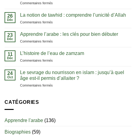
sur
Commentaires fermés
Cours
d’arabe
La notion de tawhid : comprendre l’unicité d’Allah
26
:
Déc
sur
Commentaires fermés
la
La
méthode
notion
Apprendre l’arabe : les clés pour bien débuter
pour
23
de
Déc
comprendre
sur
Commentaires fermés
tawhid
le
Apprendre
:
Coran
l’arabe
L’histoire de l’eau de zamzam
comprendre
11
dans
:
Déc
l’unicité
sa
sur
Commentaires fermés
les
d’Allah
langue
L’histoire
clés
de
Le sevrage du nourrisson en islam : jusqu’à quel
pour
24
l’eau
Oct
bien
âge est-il permis d’allaiter ?
de
débuter
sur
Commentaires fermés
zamzam
Le
sevrage
du
CATÉGORIES
nourrisson
en
islam
Apprendre l'arabe
(136)
:
jusqu’à
Biographies
(59)
quel