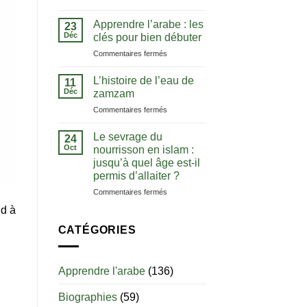
La
comprendre
notion
le
Apprendre l’arabe : les
23
de
Coran
Déc
clés pour bien débuter
tawhid
dans
sur
Commentaires fermés
:
sa
Apprendre
comprendre
langue
l’arabe
l’unicité
L’histoire de l’eau de
11
:
d’Allah
Déc
zamzam
les
sur
Commentaires fermés
clés
L’histoire
pour
de
bien
Le sevrage du
24
l’eau
débuter
Oct
nourrisson en islam :
de
jusqu’à quel âge est-il
zamzam
permis d’allaiter ?
sur
Commentaires fermés
Le
nd à
sevrage
du
CATÉGORIES
nourrisson
en
islam
Apprendre l'arabe
(136)
:
jusqu’à
Biographies
(59)
quel