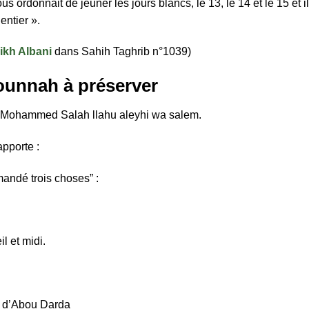
ous ordonnait de jeûner les jours blancs, le 13, le 14 et le 15 et il
entier ».
ikh Albani
dans Sahih Taghrib n°1039)
sounnah à préserver
 Mohammed Salah llahu aleyhi wa salem.
pporte :
andé trois choses” :
l et midi.
.
i d’Abou Darda