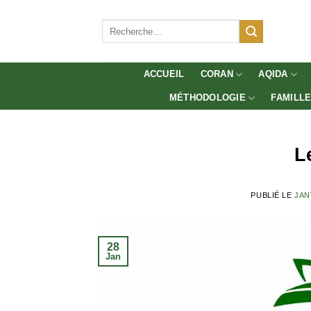
Aller
au
Recherche
pour :
contenu
ACCUEIL
CORAN
AQIDA
MÉTHODOLOGIE
FAMILL
L
PUBLIÉ LE
JAN
28
Jan