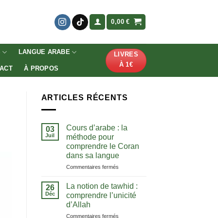
0,00
€
S
LANGUE ARABE
LIVRES
À 1€
ACT
À PROPOS
ARTICLES RÉCENTS
Cours d’arabe : la
03
Juil
méthode pour
comprendre le Coran
dans sa langue
sur
Commentaires fermés
Cours
d’arabe
La notion de tawhid :
26
:
Déc
comprendre l’unicité
la
d’Allah
méthode
sur
Commentaires fermés
pour