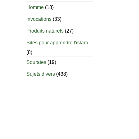
âge
est-
Homme
(18)
il
permis
Invocations
(33)
d’allaiter
?
Produits naturels
(27)
Sites pour apprendre l'islam
(8)
Sourates
(19)
Sujets divers
(438)