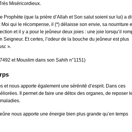
Très Miséricordieux.
 Prophète (que la prière d’Allah et Son salut soient sur lui) a dit
t Moi qui le récompense, il (*) délaisse son envie, sa nourriture e
tion et il y a pour le jeûneur deux joies : une joie lorsqu’il rom
on Seigneur. Et certes, l’odeur de la bouche du jeûneur est plus
usc ».
°7492 et Mouslim dans son Sahih n°1151)
orps
ps et nous apporte également une sérénité d’esprit. Dans ces
éliorées. Il permet de faire une détox des organes, de reposer l
 maladies.
e jeûne nous apporte une énergie bien plus grande qu’en temps