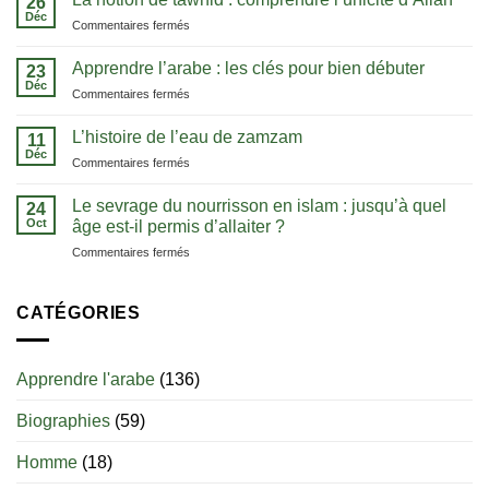
26
:
Déc
sur
Commentaires fermés
la
La
méthode
notion
Apprendre l’arabe : les clés pour bien débuter
pour
23
de
Déc
comprendre
sur
Commentaires fermés
tawhid
le
Apprendre
:
Coran
l’arabe
L’histoire de l’eau de zamzam
comprendre
11
dans
:
Déc
l’unicité
sa
sur
Commentaires fermés
les
d’Allah
langue
L’histoire
clés
de
Le sevrage du nourrisson en islam : jusqu’à quel
pour
24
l’eau
Oct
bien
âge est-il permis d’allaiter ?
de
débuter
sur
Commentaires fermés
zamzam
Le
sevrage
du
CATÉGORIES
nourrisson
en
islam
Apprendre l'arabe
(136)
:
jusqu’à
Biographies
(59)
quel
âge
est-
Homme
(18)
il