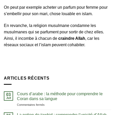
On peut par exemple acheter un parfum pour femme pour
s’embellir pour son mari, chose louable en islam.
En revanche, la religion musulmane condamne les
musulmanes qui se parfument pour sortir de chez elles.
Ainsi, il incombe à chacun de
craindre Allah
, car les
réseaux sociaux et l’islam peuvent cohabiter.
ARTICLES RÉCENTS
Cours d’arabe : la méthode pour comprendre le
03
Juil
Coran dans sa langue
sur
Commentaires fermés
Cours
d’arabe
La notion de tawhid : comprendre l’unicité d’Allah