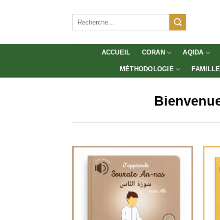
Aller
au
Recherche
pour :
contenu
ACCUEIL
CORAN
AQIDA
MÉTHODOLOGIE
FAMILL
Віеnvеnuе