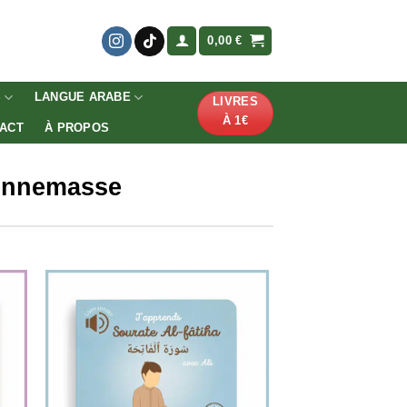
0,00
€
S
LANGUE ARABE
LIVRES
À 1€
ACT
À PROPOS
 Annemasse