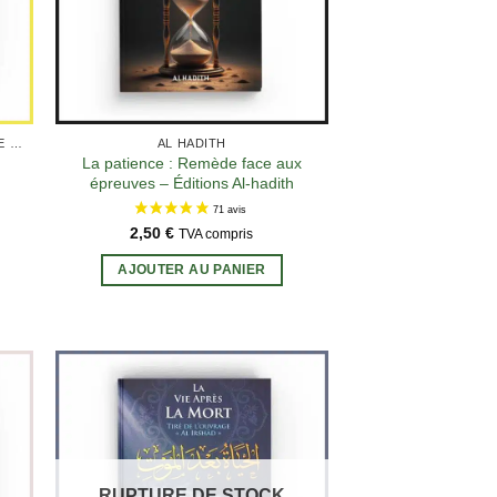
LIVRES SUR LE TAWHID / CROYANCE (AQIDA)
AL HADITH
La patience : Remède face aux
épreuves – Éditions Al-hadith
2,50
€
TVA compris
AJOUTER AU PANIER
RUPTURE DE STOCK