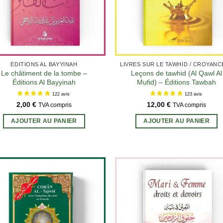
page
du
produit
ÉDITIONS AL BAYYINAH
Le châtiment de la tombe –
Leçons de tawhid (Al Qawl Al
Éditions Al Bayyinah
Mufid) – Éditions Tawbah
2,00
€
12,00
€
TVA compris
TVA compris
AJOUTER AU PANIER
AJOUTER AU PANIER