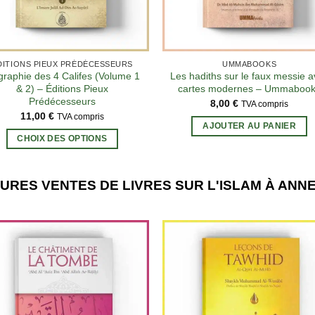
DITIONS PIEUX PRÉDÉCESSEURS
UMMABOOKS
graphie des 4 Califes (Volume 1
Les hadiths sur le faux messie 
& 2) – Éditions Pieux
cartes modernes – Ummaboo
Prédécesseurs
8,00
€
TVA compris
11,00
€
TVA compris
AJOUTER AU PANIER
Ce
CHOIX DES OPTIONS
produit
a
plusieurs
URES VENTES DE LIVRES SUR L'ISLAM À AN
variations.
Les
options
peuvent
être
choisies
sur
la