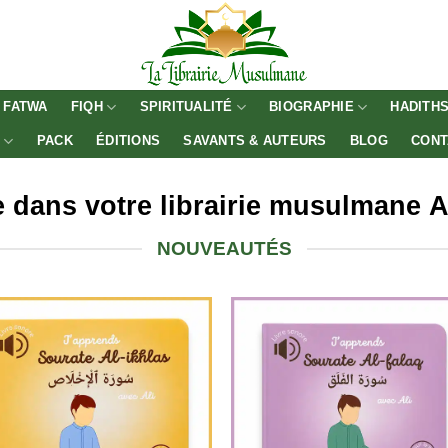
FATWA
FIQH
SPIRITUALITÉ
BIOGRAPHIE
HADITH
E
PACK
ÉDITIONS
SAVANTS & AUTEURS
BLOG
CONT
 dаnѕ vоtrе lіbrаіrіе muѕulmаnе
NOUVEAUTÉS