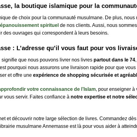
asse, la boutique islamique pour la communa
mique de choix pour la communauté musulmane. De plus, nous no
’épanouissement spirituel
de nos clients. Aussi, nous sommes
ir des ouvrages qui correspondent à leurs besoins.
e : L’аdrеѕѕе qu’il vous faut pour vоѕ lіvrаіѕ
 signifie que nous pouvons livrer nos livres
partout dans le 74
’est pourquoi nous assurons une livraison rapide pour que vous p
iser et offre une
expérience de shopping sécurisée et agréab
approfondir votre connaissance de l’Islam
, pour enseigner à 
our vous servir. Faites confiance à
notre expertise et notre séle
ernet et découvrir notre large sélection de livres. Commandez dè
 librairie musulmane Annemasse est là pour vous aider à atteindre 