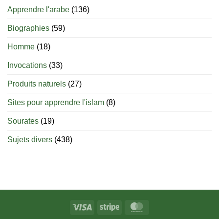
islam
Apprendre l'arabe
(136)
:
jusqu’à
Biographies
(59)
quel
âge
est-
Homme
(18)
il
permis
Invocations
(33)
d’allaiter
?
Produits naturels
(27)
Sites pour apprendre l'islam
(8)
Sourates
(19)
Sujets divers
(438)
Visa
Stripe
MasterCard