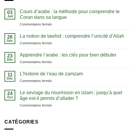
Cours d’arabe : la méthode pour comprendre le
03
Juil
Coran dans sa langue
sur
Commentaires fermés
Cours
d’arabe
La notion de tawhid : comprendre l’unicité d’Allah
26
:
Déc
sur
Commentaires fermés
la
La
méthode
notion
Apprendre l’arabe : les clés pour bien débuter
pour
23
de
Déc
comprendre
sur
Commentaires fermés
tawhid
le
Apprendre
:
Coran
l’arabe
L’histoire de l’eau de zamzam
comprendre
11
dans
:
Déc
l’unicité
sa
sur
Commentaires fermés
les
d’Allah
langue
L’histoire
clés
de
Le sevrage du nourrisson en islam : jusqu’à quel
pour
24
l’eau
Oct
bien
âge est-il permis d’allaiter ?
de
débuter
sur
Commentaires fermés
zamzam
Le
sevrage
du
CATÉGORIES
nourrisson
en