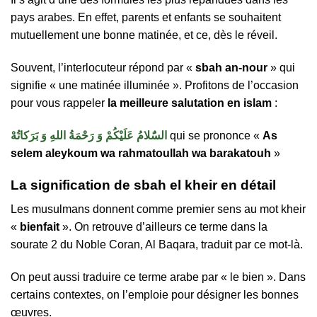
pays arabes. En effet, parents et enfants se souhaitent
mutuellement une bonne matinée, et ce, dès le réveil.
Souvent, l’interlocuteur répond par «
sbah an-nour
» qui
signifie « une matinée illuminée ». Profitons de l’occasion
pour vous rappeler
la meilleure salutation en islam
:
السٌَلامُ عَلَيْكُمْ وَ رَحْمَةُ اللهِ وَ بَرَكاتُه
qui se prononce «
As
selem aleykoum wa rahmatoullah wa barakatouh
»
La signification de sbah el kheir en détail
Les musulmans donnent comme premier sens au mot kheir
«
bienfait
». On retrouve d’ailleurs ce terme dans la
sourate 2 du Noble Coran, Al Baqara, traduit par ce mot-là.
On peut aussi traduire ce terme arabe par « le bien ». Dans
certains contextes, on l’emploie pour désigner les bonnes
œuvres.