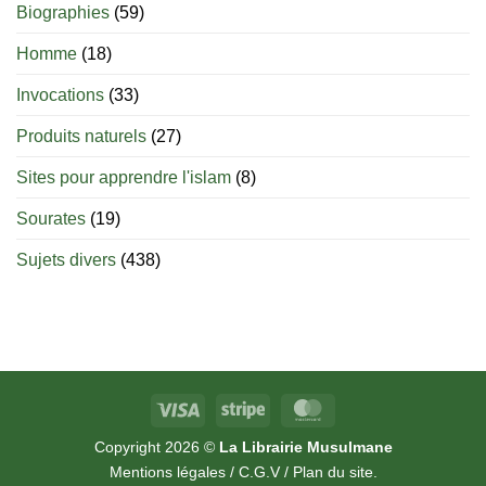
Biographies
(59)
quel
âge
est-
Homme
(18)
il
permis
Invocations
(33)
d’allaiter
?
Produits naturels
(27)
Sites pour apprendre l'islam
(8)
Sourates
(19)
Sujets divers
(438)
Visa
Stripe
MasterCard
Copyright 2026 ©
La Librairie Musulmane
Mentions légales
/
C.G.V
/
Plan du site
.