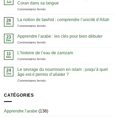
Juil
Coran dans sa langue
sur
Commentaires fermés
Cours
d’arabe
La notion de tawhid : comprendre l’unicité d’Allah
26
:
Déc
sur
Commentaires fermés
la
La
méthode
notion
Apprendre l’arabe : les clés pour bien débuter
pour
23
de
Déc
comprendre
sur
Commentaires fermés
tawhid
le
Apprendre
:
Coran
l’arabe
L’histoire de l’eau de zamzam
comprendre
11
dans
:
Déc
l’unicité
sa
sur
Commentaires fermés
les
d’Allah
langue
L’histoire
clés
de
Le sevrage du nourrisson en islam : jusqu’à quel
pour
24
l’eau
Oct
bien
âge est-il permis d’allaiter ?
de
débuter
sur
Commentaires fermés
zamzam
Le
sevrage
du
CATÉGORIES
nourrisson
en
islam
Apprendre l'arabe
(136)
:
jusqu’à