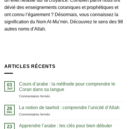
un effet néfaste sur la croyance. Combien parmi nous ont
dévié des enseignements coraniques et prophétiques et
ont connu l’égarement ? Désormais, vous connaissez la
signification du Nom Al-Mu’min. Découvrez le sens des 98
autres noms d’Allah.
ARTICLES RÉCENTS
Cours d’arabe : la méthode pour comprendre le
03
Juil
Coran dans sa langue
sur
Commentaires fermés
Cours
d’arabe
La notion de tawhid : comprendre l’unicité d’Allah
26
:
Déc
sur
Commentaires fermés
la
La
méthode
notion
Apprendre l’arabe : les clés pour bien débuter
pour
23
de