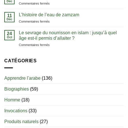
Déc
comprendre
sur
Commentaires fermés
tawhid
le
Apprendre
:
Coran
l’arabe
L’histoire de l’eau de zamzam
comprendre
11
dans
:
Déc
l’unicité
sa
sur
Commentaires fermés
les
d’Allah
langue
L’histoire
clés
de
Le sevrage du nourrisson en islam : jusqu’à quel
pour
24
l’eau
Oct
bien
âge est-il permis d’allaiter ?
de
débuter
sur
Commentaires fermés
zamzam
Le
sevrage
du
CATÉGORIES
nourrisson
en
islam
Apprendre l'arabe
(136)
:
jusqu’à
Biographies
(59)
quel
âge
est-
Homme
(18)
il
permis
Invocations
(33)
d’allaiter
?
Produits naturels
(27)