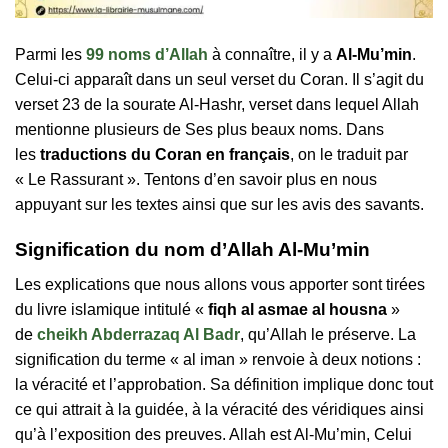
Parmi les
99 noms d’Allah
à connaître, il y a
Al-Mu’min
.
Celui-ci apparaît dans un seul verset du Coran. Il s’agit du
verset 23 de la sourate Al-Hashr, verset dans lequel Allah
mentionne plusieurs de Ses plus beaux noms. Dans
les
traductions du Coran en français
, on le traduit par
« Le Rassurant ». Tentons d’en savoir plus en nous
appuyant sur les textes ainsi que sur les avis des savants.
Signification du nom d’Allah Al-Mu’min
Les explications que nous allons vous apporter sont tirées
du livre islamique intitulé «
fiqh al asmae al housna
»
de
cheikh Abderrazaq Al Badr
, qu’Allah le préserve. La
signification du terme « al iman » renvoie à deux notions :
la véracité et l’approbation. Sa définition implique donc tout
ce qui attrait à la guidée, à la véracité des véridiques ainsi
qu’à l’exposition des preuves. Allah est Al-Mu’min, Celui