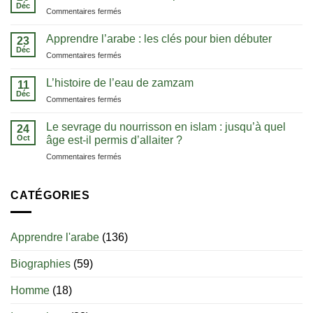
:
Déc
sur
Commentaires fermés
la
La
méthode
notion
Apprendre l’arabe : les clés pour bien débuter
pour
23
de
Déc
comprendre
sur
Commentaires fermés
tawhid
le
Apprendre
:
Coran
l’arabe
L’histoire de l’eau de zamzam
comprendre
11
dans
:
Déc
l’unicité
sa
sur
Commentaires fermés
les
d’Allah
langue
L’histoire
clés
de
Le sevrage du nourrisson en islam : jusqu’à quel
pour
24
l’eau
Oct
bien
âge est-il permis d’allaiter ?
de
débuter
sur
Commentaires fermés
zamzam
Le
sevrage
du
CATÉGORIES
nourrisson
en
islam
Apprendre l'arabe
(136)
:
jusqu’à
Biographies
(59)
quel
âge
est-
Homme
(18)
il
permis