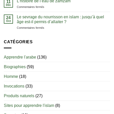
L’histoire de l’eau de zamzam
comprendre
11
dans
:
Déc
l’unicité
sa
sur
Commentaires fermés
les
d’Allah
langue
L’histoire
clés
de
Le sevrage du nourrisson en islam : jusqu’à quel
pour
24
l’eau
Oct
bien
âge est-il permis d’allaiter ?
de
débuter
sur
Commentaires fermés
zamzam
Le
sevrage
du
CATÉGORIES
nourrisson
en
islam
Apprendre l'arabe
(136)
:
jusqu’à
Biographies
(59)
quel
âge
est-
Homme
(18)
il
permis
Invocations
(33)
d’allaiter
?
Produits naturels
(27)
Sites pour apprendre l'islam
(8)