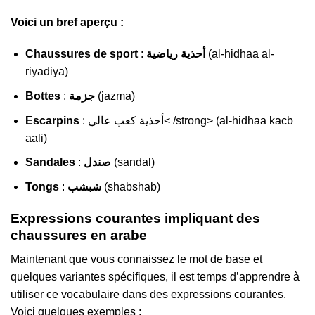
Voici un bref aperçu :
Chaussures de sport
:
أحذية رياضية
(al-hidhaa al-
riyadiya)
Bottes
:
جزمة
(jazma)
Escarpins
: أحذية كعب عالي< /strong> (al-hidhaa kacb
aali)
Sandales
:
صندل
(sandal)
Tongs
:
شبشب
(shabshab)
Expressions courantes impliquant des
chaussures en arabe
Maintenant que vous connaissez le mot de base et
quelques variantes spécifiques, il est temps d’apprendre à
utiliser ce vocabulaire dans des expressions courantes.
Voici quelques exemples :