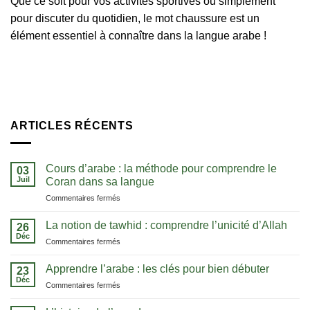
Que ce soit pour vos activités sportives ou simplement
pour discuter du quotidien, le mot chaussure est un
élément essentiel à connaître dans la langue arabe !
ARTICLES RÉCENTS
Cours d’arabe : la méthode pour comprendre le
03
Juil
Coran dans sa langue
sur
Commentaires fermés
Cours
d’arabe
La notion de tawhid : comprendre l’unicité d’Allah
26
:
Déc
sur
Commentaires fermés
la
La
méthode
notion
Apprendre l’arabe : les clés pour bien débuter
pour
23
de
Déc
comprendre
sur
Commentaires fermés
tawhid
le
Apprendre
:
Coran
l’arabe