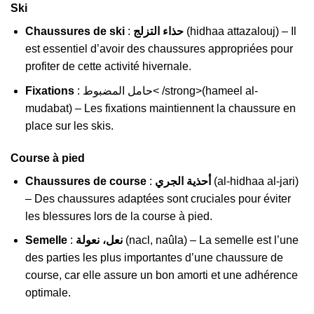
Ski
Chaussures de ski
:
حذاء التزلج
(hidhaa attazalouj) – Il
est essentiel d’avoir des chaussures appropriées pour
profiter de cette activité hivernale.
Fixations
: حامل المضبوط< /strong>(hameel al-
mudabat) – Les fixations maintiennent la chaussure en
place sur les skis.
Course à pied
Chaussures de course
:
أحذية الجري
(al-hidhaa al-jari)
– Des chaussures adaptées sont cruciales pour éviter
les blessures lors de la course à pied.
Semelle
:
نعل، نعولة
(nacl, naûla) – La semelle est l’une
des parties les plus importantes d’une chaussure de
course, car elle assure un bon amorti et une adhérence
optimale.