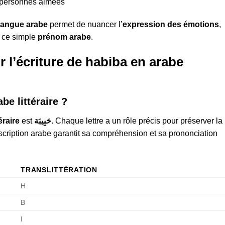
s personnes aimées
langue arabe
permet de nuancer l’
expression des émotions
,
r ce simple
prénom arabe
.
 l’écriture de habiba en arabe
e littéraire ?
éraire
est
حَبِيبَة
. Chaque lettre a un rôle précis pour préserver la
scription arabe garantit sa compréhension et sa prononciation
TRANSLITTÉRATION
H
B
I