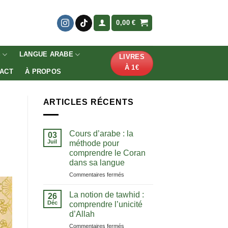
0,00
€
S
LANGUE ARABE
LIVRES
À 1€
ACT
À PROPOS
ARTICLES RÉCENTS
Cours d’arabe : la
03
Juil
méthode pour
comprendre le Coran
dans sa langue
sur
Commentaires fermés
Cours
d’arabe
La notion de tawhid :
26
:
Déc
comprendre l’unicité
la
d’Allah
méthode
sur
Commentaires fermés
pour