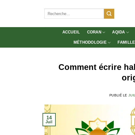
Aller
au
Recherche
pour :
contenu
ACCUEIL
CORAN
AQIDA
MÉTHODOLOGIE
FAMILL
Comment écrire habi
ori
PUBLIÉ LE
JUI
14
Juil