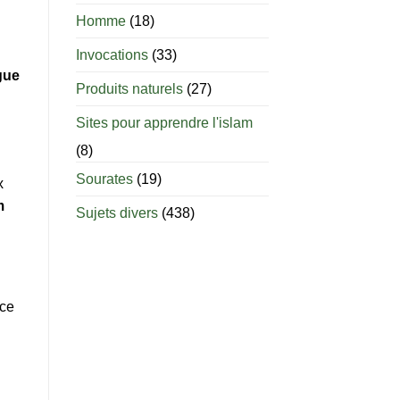
âge
est-
Homme
(18)
il
permis
Invocations
(33)
d’allaiter
gue
?
Produits naturels
(27)
Sites pour apprendre l'islam
(8)
Sourates
(19)
x
m
Sujets divers
(438)
nce