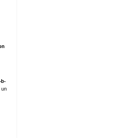
on
, un