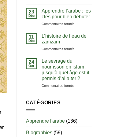
La
comprendre
notion
le
Apprendre l’arabe : les
23
de
Coran
Déc
clés pour bien débuter
tawhid
dans
sur
Commentaires fermés
:
sa
Apprendre
comprendre
langue
l’arabe
l’unicité
L’histoire de l’eau de
11
:
d’Allah
Déc
zamzam
les
sur
Commentaires fermés
clés
L’histoire
pour
de
bien
Le sevrage du
24
l’eau
débuter
Oct
nourrisson en islam :
de
jusqu’à quel âge est-il
zamzam
permis d’allaiter ?
sur
Commentaires fermés
Le
sevrage
du
CATÉGORIES
nourrisson
en
s
islam
e
Apprendre l'arabe
(136)
:
er
jusqu’à
Biographies
(59)
quel