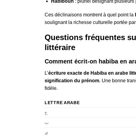
Habiboun
: pluriel désignant plusieur
Ces déclinaisons montrent à quel point la
soulignant la richesse culturelle portée pa
Questions fréquentes sur
littéraire
Comment écrit-on habiba en arab
L’
écriture exacte de Habiba en arabe litt
signification du prénom
. Une bonne tran
fidèle.
LETTRE ARABE
ح
ب
ي