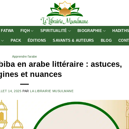
FATWA
FIQH
SPIRITUALITÉ
BIOGRAPHIE
HADITH
E
PACK
ÉDITIONS
SAVANTS & AUTEURS
BLOG
CONT
Apprendre l'arabe
ba en arabe littéraire : astuces,
gines et nuances
LLET 14, 2025
PAR
LA LIBRAIRIE MUSULMANE