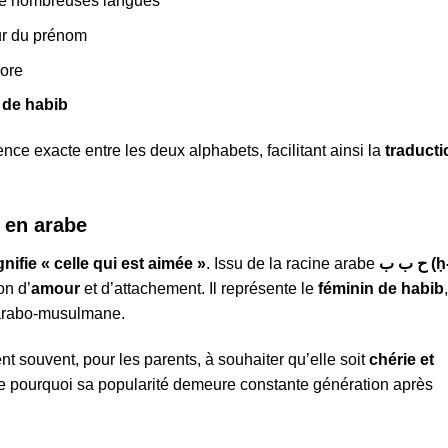
 de nombreuses langues
ur du prénom
nore
 de habib
nce exacte entre les deux alphabets, facilitant ainsi la
traducti
 en arabe
nifie « celle qui est aimée »
. Issu de la racine arabe
ح ب ب (ḥ-b-
on d’
amour
et d’attachement. Il représente le
féminin de habib
e arabo-musulmane.
ent souvent, pour les parents, à souhaiter qu’elle soit
chérie et
ue pourquoi sa popularité demeure constante génération après