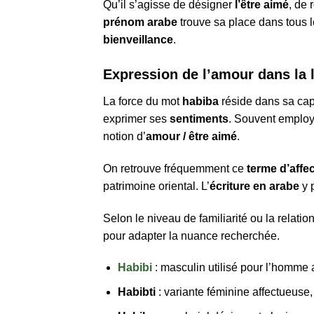
Qu’il s’agisse de désigner
l’être aimé
, de 
prénom arabe
trouve sa place dans tous l
bienveillance
.
Expression de l’amour dans la 
La force du mot
habiba
réside dans sa capa
exprimer ses
sentiments
. Souvent employé
notion d’
amour / être aimé
.
On retrouve fréquemment ce
terme d’affe
patrimoine oriental. L’
écriture en arabe
y 
Selon le niveau de familiarité ou la relati
pour adapter la nuance recherchée.
Habibi
: masculin utilisé pour l’homme
Habibti
: variante féminine affectueuse,