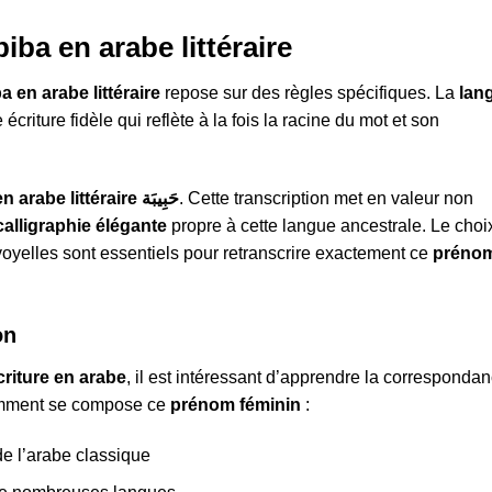
iba en arabe littéraire
en arabe littéraire
repose sur des règles spécifiques. La
lan
écriture fidèle qui reflète à la fois la racine du mot et son
« Habiba » s’écrit en arabe littéraire حَبِيبَة
. Cette transcription met en valeur non
calligraphie élégante
propre à cette langue ancestrale. Le choi
voyelles sont essentiels pour retranscrire exactement ce
préno
on
écriture en arabe
, il est intéressant d’apprendre la corresponda
 comment se compose ce
prénom féminin
:
de l’arabe classique