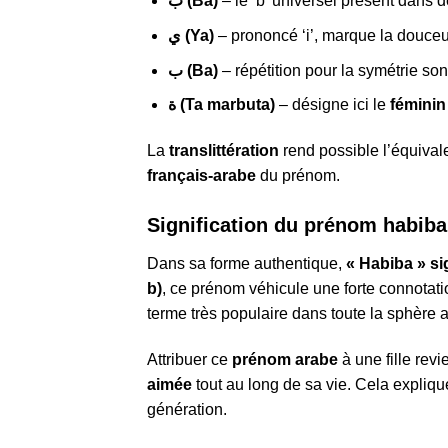
ب (Ba)
– le ‘b’ universel présent dans
ي (Ya)
– prononcé ‘i’, marque la douce
ب (Ba)
– répétition pour la symétrie so
ة (Ta marbuta)
– désigne ici le
féminin
La
translittération
rend possible l’équivale
français-arabe
du prénom.
Signification du prénom habiba
Dans sa forme authentique,
« Habiba » sig
b)
, ce prénom véhicule une forte connotati
terme très populaire dans toute la sphèr
Attribuer ce
prénom arabe
à une fille revi
aimée
tout au long de sa vie. Cela expliq
génération.