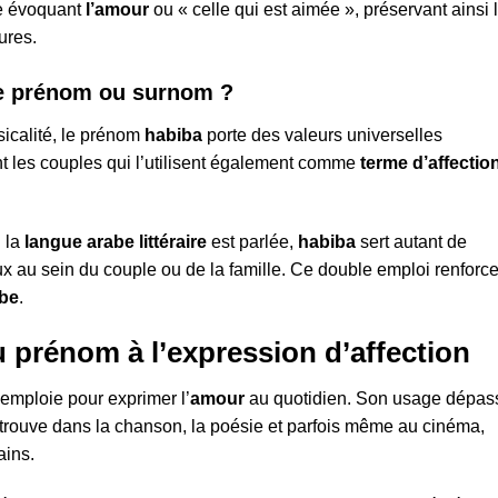
e évoquant
l’amour
ou « celle qui est aimée », préservant ainsi 
ures.
e prénom ou surnom ?
icalité, le prénom
habiba
porte des valeurs universelles
 les couples qui l’utilisent également comme
terme d’affectio
 la
langue arabe littéraire
est parlée,
habiba
sert autant de
x au sein du couple ou de la famille. Ce double emploi renforce
abe
.
du prénom à l’expression d’affection
emploie pour exprimer l’
amour
au quotidien. Son usage dépas
retrouve dans la chanson, la poésie et parfois même au cinéma,
ains.