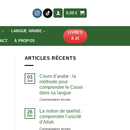
0,00
€
S
LANGUE ARABE
LIVRES
À 1€
ACT
À PROPOS
ARTICLES RÉCENTS
Cours d’arabe : la
03
Juil
méthode pour
comprendre le Coran
dans sa langue
sur
Commentaires fermés
Cours
d’arabe
La notion de tawhid :
26
:
Déc
comprendre l’unicité
la
d’Allah
méthode
sur
Commentaires fermés
pour