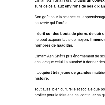
L’imam Ash Shâfi’i grandi dans
un context
suite de cela,
aux environs de ses dix an
Son goût pour la science et l’apprentissage
pauvreté qui l’arrête.
Il
écrit sur des bouts de pierre, de cuir 
ne peut acquérir faute de moyen. Il
mémoris
nombres de haadiths.
L’imam Ash Shâfi’i pris énormément de scie
ans lorsque celui l’a autorisé à donner des
Il a
cquiert très jeune de grandes maitri
histoire.
Tout aussi bien culturelle et sociale que po
profiter pour le faire et ainsi continuer sa