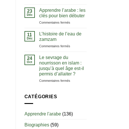
La
comprendre
notion
le
Apprendre l’arabe : les
23
de
Coran
Déc
clés pour bien débuter
tawhid
dans
sur
Commentaires fermés
:
sa
Apprendre
comprendre
langue
l’arabe
l’unicité
L’histoire de l’eau de
11
:
d’Allah
Déc
zamzam
les
sur
Commentaires fermés
clés
L’histoire
pour
de
bien
Le sevrage du
24
l’eau
débuter
Oct
nourrisson en islam :
de
jusqu’à quel âge est-il
zamzam
permis d’allaiter ?
sur
Commentaires fermés
Le
sevrage
du
CATÉGORIES
nourrisson
en
islam
Apprendre l'arabe
(136)
:
jusqu’à
Biographies
(59)
quel