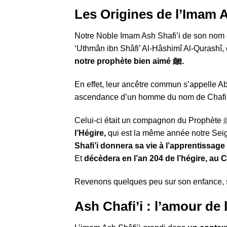
Les Origines de l’Imam A
Notre Noble Imam Ash Shafi’i de son nom 
‘Uthmân ibn Shâfi’ Al-Hâshimî Al-Qurashî,
notre prophète bien aimé ﷺ.
En effet, leur ancêtre commun s’appelle Ab
ascendance d’un homme du nom de Chafi’
l’Hégire,
qui est la même année notre Sei
Shafi’i donnera sa vie à l’apprentissage 
Et
décèdera en l’an 204 de l’hégire, au C
Revenons quelques peu sur son enfance, so
Ash Chafi’i : l’amour de