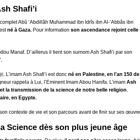
sh Shafi’i
complet Abû ‘Abdillâh Muhammad ibn Idrîs ibn Al-‘Abbâs ibn
 est
né à Gaza.
Pour information
son ascendance rejoint celle
dou Manaf. D’aillerus il tient son surnom Ash Shafi’i par son
.
Celui-ci était un compagnon du Prophète ﷺ. L’imam Ash Shafi’i est donc
né en Palestine, en l’an 150 de
gneur rappela à Lui, l’Eminent Imam Abou Hanifa. L’imam
Ash
et la transmission de la science de notre belle religion
.
aire, en Egypte.
n contexte de vie et son parcours avant de finir sur ses œuvre
 la Science dès son plus jeune âge