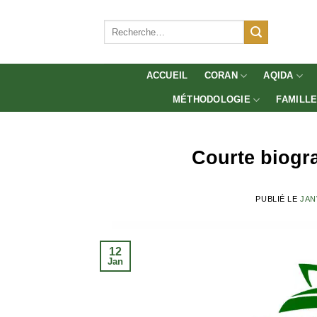
Aller
au
Recherche
pour :
contenu
ACCUEIL
CORAN
AQIDA
MÉTHODOLOGIE
FAMILL
Courte biogra
PUBLIÉ LE
JAN
12
Jan