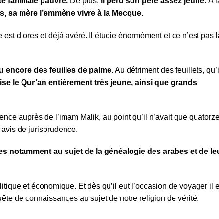
e familiale pauvre.
De plus,
il perd son père assez jeune.
A l
s, sa mère l’emmène vivre à la Mecque.
 est d’ores et déjà avéré. Il étudie énormément et ce n’est pas l
ou encore des feuilles de palme
. Au détriment des feuillets, qu’i
e le Qur’an entièrement très jeune, ainsi que grands
nce auprès de l’imam Malik, au point qu’il n’avait que quatorz
 avis de jurisprudence.
ses notamment au sujet de la généalogie des arabes et de le
litique et économique. Et dès qu’il eut l’occasion de voyager il 
 quête de connaissances au sujet de notre religion de vérité.