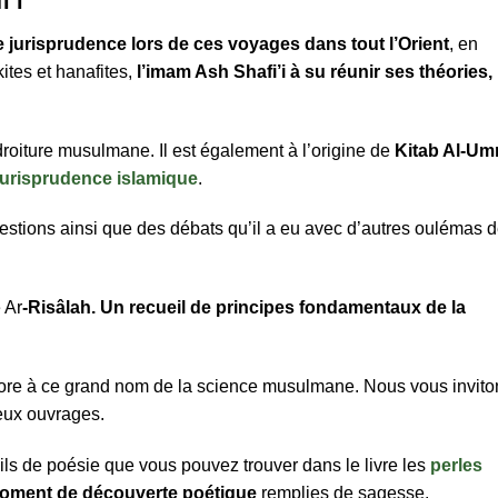
i’i
 jurisprudence lors de ces voyages dans tout l’Orient
, en
tes et hanafites,
l’imam Ash Shafi’i à su réunir ses théories,
droiture musulmane. Il est également à l’origine de
Kitab Al-Um
jurisprudence islamique
.
uestions ainsi que des débats qu’il a eu avec d’autres oulémas 
 Ar
-Risâlah. Un recueil de principes fondamentaux de la
core à ce grand nom de la science musulmane. Nous vous invito
eux ouvrages.
ls de poésie que vous pouvez trouver dans le livre les
perles
moment de découverte poétique
remplies de sagesse.