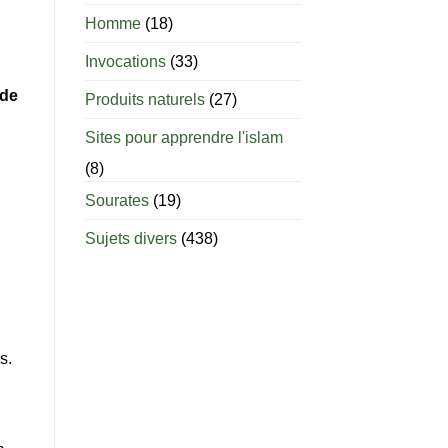
âge
est-
Homme
(18)
il
permis
Invocations
(33)
d’allaiter
?
 de
Produits naturels
(27)
Sites pour apprendre l'islam
(8)
Sourates
(19)
Sujets divers
(438)
s.