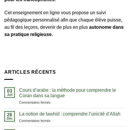
Cet enseignement en ligne vous propose un suivi
pédagogique personnalisé afin que chaque élève puisse,
au fil des leçons, devenir de plus en plus
autonome dans
sa pratique religieuse
.
ARTICLES RÉCENTS
Cours d’arabe : la méthode pour comprendre le
03
Juil
Coran dans sa langue
sur
Commentaires fermés
Cours
d’arabe
La notion de tawhid : comprendre l’unicité d’Allah
26
:
Déc
sur
Commentaires fermés
la
La
méthode