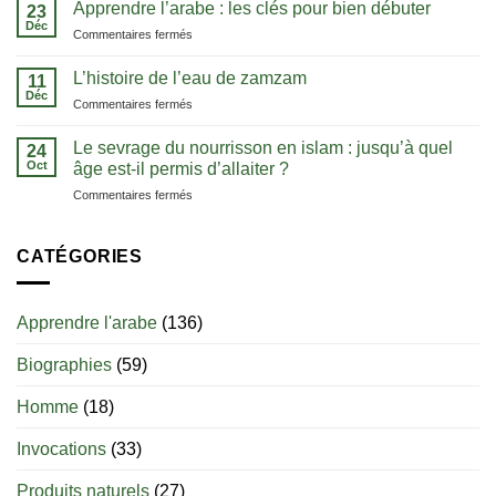
notion
Apprendre l’arabe : les clés pour bien débuter
pour
23
de
Déc
comprendre
sur
Commentaires fermés
tawhid
le
Apprendre
:
Coran
l’arabe
L’histoire de l’eau de zamzam
comprendre
11
dans
:
Déc
l’unicité
sa
sur
Commentaires fermés
les
d’Allah
langue
L’histoire
clés
de
Le sevrage du nourrisson en islam : jusqu’à quel
pour
24
l’eau
Oct
bien
âge est-il permis d’allaiter ?
de
débuter
sur
Commentaires fermés
zamzam
Le
sevrage
du
CATÉGORIES
nourrisson
en
islam
Apprendre l'arabe
(136)
:
jusqu’à
Biographies
(59)
quel
âge
est-
Homme
(18)
il
permis
Invocations
(33)
d’allaiter
?
Produits naturels
(27)